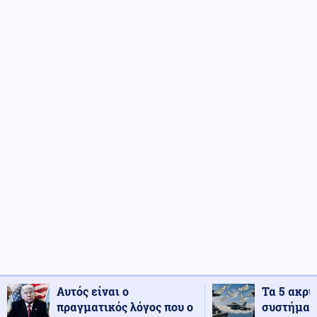
Αυτός είναι ο
Τα 5 ακρι
πραγματικός λόγος που ο
συστήματ