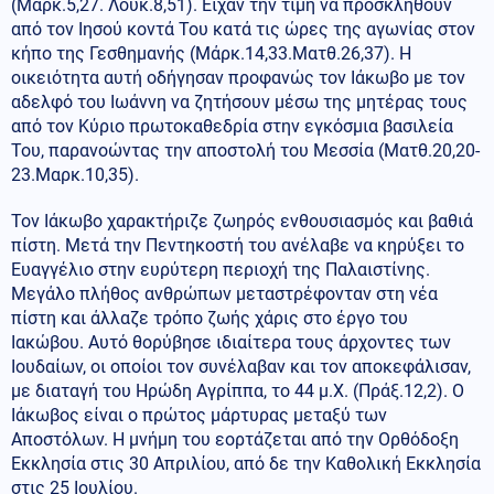
(Μάρκ.5,27. Λουκ.8,51). Είχαν την τιμή να προσκληθούν
από τον Ιησού κοντά Του κατά τις ώρες της αγωνίας στον
κήπο της Γεσθημανής (Μάρκ.14,33.Ματθ.26,37). Η
οικειότητα αυτή οδήγησαν προφανώς τον Ιάκωβο με τον
αδελφό του Ιωάννη να ζητήσουν μέσω της μητέρας τους
από τον Κύριο πρωτοκαθεδρία στην εγκόσμια βασιλεία
Του, παρανοώντας την αποστολή του Μεσσία (Ματθ.20,20-
23.Μαρκ.10,35).
Τον Ιάκωβο χαρακτήριζε ζωηρός ενθουσιασμός και βαθιά
πίστη. Μετά την Πεντηκοστή του ανέλαβε να κηρύξει το
Ευαγγέλιο στην ευρύτερη περιοχή της Παλαιστίνης.
Μεγάλο πλήθος ανθρώπων μεταστρέφονταν στη νέα
πίστη και άλλαζε τρόπο ζωής χάρις στο έργο του
Ιακώβου. Αυτό θορύβησε ιδιαίτερα τους άρχοντες των
Ιουδαίων, οι οποίοι τον συνέλαβαν και τον αποκεφάλισαν,
με διαταγή του Ηρώδη Αγρίππα, το 44 μ.Χ. (Πράξ.12,2). Ο
Ιάκωβος είναι ο πρώτος μάρτυρας μεταξύ των
Αποστόλων. Η μνήμη του εορτάζεται από την Ορθόδοξη
Εκκλησία στις 30 Απριλίου, από δε την Καθολική Εκκλησία
στις 25 Ιουλίου.