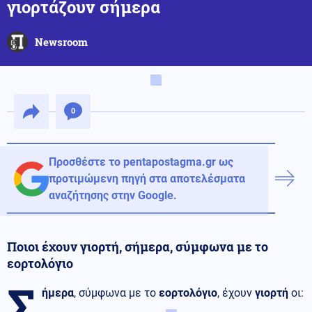
γιορτάζουν σήμερα
Newsroom
0
Προσθέστε το pentapostagma.gr ως
προτιμώμενη πηγή στα αποτελέσματα
αναζήτησης στην Google.
Ποιοι έχουν γιορτή, σήμερα, σύμφωνα με το
εορτολόγιο
Σ
ήμερα
, σύμφωνα με το
εορτολόγιο
, έχουν
γιορτή
οι: