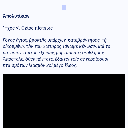
Ἀπολυτίκιον
Ἦχος γ'. Θείας πίστεως
Γόνος ἅγιος, βροντῆς ὑπάρχων, κατεβρόντησας, τὴ
οἰκουμένη, τὴν τοῦ Σωτῆρος Ἰάκωβε κένωσιν, καὶ τὸ
ποτήριον τούτου ἐξέπιες, μαρτυρικῶς ἐναθλήσας
Ἀπόστολε, ὅθεν πάντοτε, ἐξαίτει τοὶς σὲ γεραίρουσι,
πταισμάτων ἱλασμὸν καὶ μέγα ἔλεος.