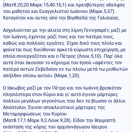
(Ματθ.20,20.Μαρκ.15,40.16,1) και πρεσβύτερος αδελφός
του μαθητού και Ευαγγελιστού Ιωάννου (Μαρκ.5,37).
Καταγόταν και αυτός από την Βησθαϊδά της Γαλιλαίας.
Ασχολούνταν με την αλιεία στη λίμνη Γεννησαρέτ, μαζί με
τον Ιωάννη, έχοντας μαζί τους και τον πατέρα τους,
καθώς και πολλούς εργάτες. Είχαν δικό τους πλοίο και
φαίνεται πως διεύθυναν αρκετά εύρωστη επιχείρηση, με
οποία συνεργαζόταν και ο Πέτρος (Λουκ.5,10). Παρ' όλα
αυτά όταν άκουσαν το κήρυγμα του Ιησού «αφέντες τον
πατέρα αυτών Ζεβεδαίον εν τω πλοίω μετά τω μισθωτών
απήλθον οπίσω αυτού» (Μαρκ.1,20).
Ο Ιάκωβος μαζί με τον Πέτρο και τον Ιωάννη βρισκόταν
πλησιέστερα στον Κύριο και γι' αυτό έγιναν μάρτυρες
πολλών μεγάλων γεγονότων, που δεν τα βίωσαν οι άλλοι
Απόστολοι. Έγιναν αποκλειστικοί μάρτυρες της
Μεταμορφώσεως του Κυρίου
(Ματθ.17,1.Μαρκ.9,2.Λουκ.9,28). Είδαν την θαυμαστή
ανάσταση της κόρης του αρχισυνάγωγου Ιάειρου