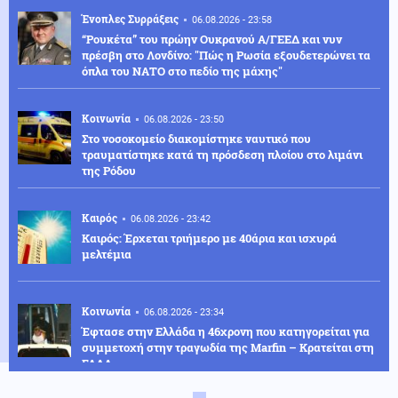
Ένοπλες Συρράξεις
06.08.2026 - 23:58
“Ρουκέτα” του πρώην Ουκρανού Α/ΓΕΕΔ και νυν
πρέσβη στο Λονδίνο: "Πώς η Ρωσία εξουδετερώνει τα
όπλα του ΝΑΤΟ στο πεδίο της μάχης"
Κοινωνία
06.08.2026 - 23:50
Στο νοσοκομείο διακομίστηκε ναυτικό που
τραυματίστηκε κατά τη πρόσδεση πλοίου στο λιμάνι
της Ρόδου
Καιρός
06.08.2026 - 23:42
Καιρός: Έρχεται τριήμερο με 40άρια και ισχυρά
μελτέμια
Κοινωνία
06.08.2026 - 23:34
Έφτασε στην Ελλάδα η 46χρονη που κατηγορείται για
συμμετοχή στην τραγωδία της Marfin – Κρατείται στη
ΓΑΔΑ