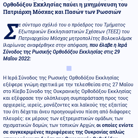
Ορθοδόξου Εκκλησίας παύει η μνημόνευση του
Πατριάρχη Μόσχας και Πασών των Ρωσσιών
Σ
ε σύντομο σχόλιό του ο πρόεδρος του Τμήματος
Εξωτερικών Εκκλησιαστικών Σχέσεων (ΤΕΕΣ) του
Πατριαρχείου Μόσχας μητροπολίτης Βολοκολάμσκ
Ιλαρίωνας αναφέρθηκε στην απόφαση,
που έλαβε η Ιερά
Σύνοδος της Ρωσικής Ορθοδόξου Εκκλησίας στις 29
Μαΐου 2022:
Η Ιερά Σύνοδος της Ρωσικής Ορθοδόξου Εκκλησίας
εξέφερε γνώμη σχετικά με την τελεσθείσα στις 27 Μαΐου
στο Κίεβο Σύνοδο της Ουκρανικής Ορθοδόξου Εκκλησίας
και εξέφρασε την ολόπλευρη συμπαράσταση προς τους
αρχιερείς, ιερείς, μονάζοντες και λαϊκούς της εξαιτίας
του ότι δέχεται άνευ προηγουμένου πίεση από διάφορες
πλευρές: εκ μέρους των εξτρεμιστικών ομάδων, των
σχισματικών δομών, των τοπικών Αρχών,
οι οποίες ενίοτε
σε συγκεκριμένες περιφέρειες της Ουκρανίας απλώς