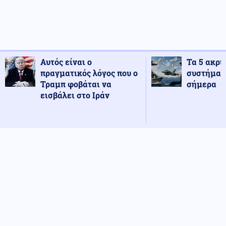
Αυτός είναι ο
Τα 5 ακρι
πραγματικός λόγος που ο
συστήματ
Τραμπ φοβάται να
σήμερα
εισβάλει στο Ιράν