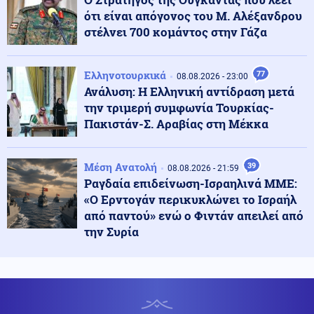
ότι είναι απόγονος του Μ. Αλέξανδρου
09.08.2026 - 15:00
στέλνει 700 κομάντος στην Γάζα
ΠΥΡ ΚΑΙ ΜΑΝΙΑ Ο ΠΟΥΤΙΝ! Η Τουρκία στέλνει 5
μαχητικά F-16 και 80 στρατιωτικούς στην Εσθονία
Ελληνοτουρκικά
77
08.08.2026 - 23:00
Ανάλυση: Η Ελληνική αντίδραση μετά
Κοινωνία
09.08.2026 - 14:56
την τριμερή συμφωνία Τουρκίας-
Έβρος: Πυρκαγιά σε χαμηλή βλάστηση στο Σπήλαιο
Ορεστιάδας
Πακιστάν-Σ. Αραβίας στη Μέκκα
Κοινωνία
Μέση Ανατολή
39
09.08.2026 - 14:44
08.08.2026 - 21:59
Σκιάθος: 15χρονος κατήγγειλε 17χρονο για σεξουαλική
Ραγδαία επιδείνωση-Ισραηλινά ΜΜΕ:
κακοποίηση
«Ο Ερντογάν περικυκλώνει το Ισραήλ
από παντού» ενώ ο Φιντάν απειλεί από
την Συρία
Πολιτική
09.08.2026 - 14:35
Κοντογεώργης: «Η φετινή ΔΕΘ είναι προεκλογική, όχι
παροχολογική»
Κόσμος
09.08.2026 - 14:26