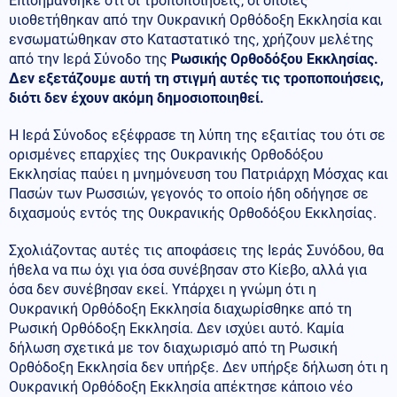
Επισημάνθηκε ότι οι τροποποιήσεις, οι οποίες
υιοθετήθηκαν από την Ουκρανική Ορθόδοξη Εκκλησία και
ενσωματώθηκαν στο Καταστατικό της, χρήζουν μελέτης
από την Ιερά Σύνοδο της
Ρωσικής Ορθοδόξου Εκκλησίας.
Δεν εξετάζουμε αυτή τη στιγμή αυτές τις τροποποιήσεις,
διότι δεν έχουν ακόμη δημοσιοποιηθεί.
Η Ιερά Σύνοδος εξέφρασε τη λύπη της εξαιτίας του ότι σε
ορισμένες επαρχίες της Ουκρανικής Ορθοδόξου
Εκκλησίας παύει η μνημόνευση του Πατριάρχη Μόσχας και
Πασών των Ρωσσιών, γεγονός το οποίο ήδη οδήγησε σε
διχασμούς εντός της Ουκρανικής Ορθοδόξου Εκκλησίας.
Σχολιάζοντας αυτές τις αποφάσεις της Ιεράς Συνόδου, θα
ήθελα να πω όχι για όσα συνέβησαν στο Κίεβο, αλλά για
όσα δεν συνέβησαν εκεί. Υπάρχει η γνώμη ότι η
Ουκρανική Ορθόδοξη Εκκλησία διαχωρίσθηκε από τη
Ρωσική Ορθόδοξη Εκκλησία. Δεν ισχύει αυτό. Καμία
δήλωση σχετικά με τον διαχωρισμό από τη Ρωσική
Ορθόδοξη Εκκλησία δεν υπήρξε. Δεν υπήρξε δήλωση ότι η
Ουκρανική Ορθόδοξη Εκκλησία απέκτησε κάποιο νέο