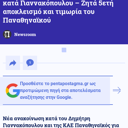
κατά Γιαννακόπουλου – Ζητά 5ετή
αποκλεισμό και τιμωρία του
Παναθηναϊκού
Newsroom
1
Προσθέστε το pentapostagma.gr ως
προτιμώμενη πηγή στα αποτελέσματα
αναζήτησης στην Google.
Νέα ανακοίνωση κατά του Δημήτρη
Γιαννακόπουλου και της ΚΑΕ Παναθηναϊκός για