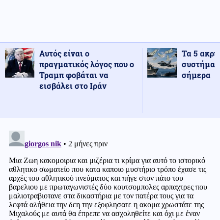
Αυτός είναι ο
Τα 5 ακρι
πραγματικός λόγος που ο
συστήματ
Τραμπ φοβάται να
σήμερα
εισβάλει στο Ιράν