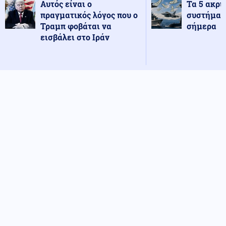
Αυτός είναι ο
Τα 5 ακρι
πραγματικός λόγος που ο
συστήματ
Τραμπ φοβάται να
σήμερα
εισβάλει στο Ιράν