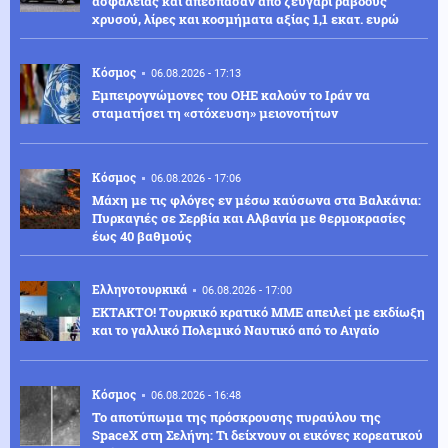
ασφαλείας και απέσπασαν από ζευγάρι ράβδους
χρυσού, λίρες και κοσμήματα αξίας 1,1 εκατ. ευρώ
Κόσμος
06.08.2026 - 17:13
Εμπειρογνώμονες του ΟΗΕ καλούν το Ιράν να
σταματήσει τη «στόχευση» μειονοτήτων
Κόσμος
06.08.2026 - 17:06
Μάχη με τις φλόγες εν μέσω καύσωνα στα Βαλκάνια:
Πυρκαγιές σε Σερβία και Αλβανία με θερμοκρασίες
έως 40 βαθμούς
Ελληνοτουρκικά
06.08.2026 - 17:00
ΕΚΤΑΚΤΟ! Tουρκικό κρατικό ΜΜΕ απειλεί με εκδίωξη
και το γαλλικό Πολεμικό Ναυτικό από το Αιγαίο
Κόσμος
06.08.2026 - 16:48
Το αποτύπωμα της πρόσκρουσης πυραύλου της
SpaceX στη Σελήνη: Τι δείχνουν οι εικόνες κορεατικού