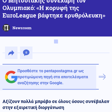
Ο Μητσοτάκης συνεχάρη τον
Ολυμπιακό: «Η κορυφή της
EuroLeague βάφτηκε ερυθρόλευκη»
Newsroom
0
Προσθέστε το pentapostagma.gr ως
προτιμώμενη πηγή στα αποτελέσματα
αναζήτησης στην Google.
Αξίζουν πολλά μπράβο σε όλους όσους συνέβαλαν
στην εξαιρετική διοργάνωση