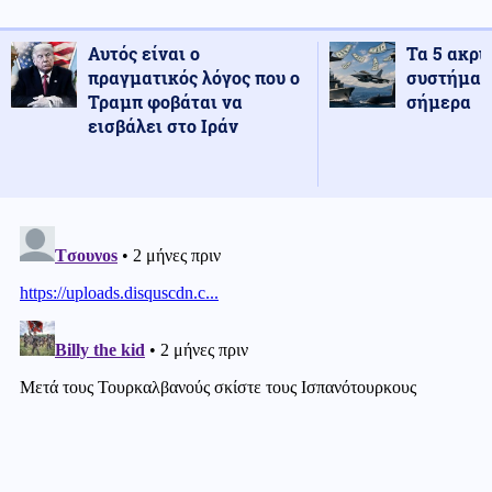
Αυτός είναι ο
Τα 5 ακρι
πραγματικός λόγος που ο
συστήματ
Τραμπ φοβάται να
σήμερα
εισβάλει στο Ιράν