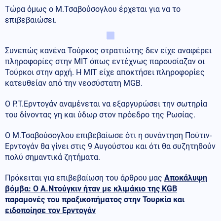
Τώρα όμως ο Μ.Τσαβούσογλου έρχεται για να το
επιβεβαιώσει.
Συνεπώς κανένα Τούρκος στρατιώτης δεν είχε αναφέρει
πληροφορίες στην ΜΙΤ όπως εντέχνως παρουσίαζαν οι
Τούρκοι στην αρχή. Η ΜΙΤ είχε αποκτήσει πληροφορίες
κατευθείαν από την νεοσύστατη MGB.
Ο Ρ.Τ.Ερντογάν αναμένεται να εξαργυρώσει την σωτηρία
του δίνοντας γη και ύδωρ στον πρόεδρο της Ρωσίας.
Ο Μ.Τσαβούσογλου επιβεβαίωσε ότι η συνάντηση Πούτιν-
Ερντογάν θα γίνει στις 9 Αυγούστου και ότι θα συζητηθούν
πολύ σημαντικά ζητήματα.
Πρόκειται για επιβεβαίωση του άρθρου μας
Αποκάλυψη
βόμβα: Ο Α.Ντούγκιν ήταν με κλιμάκιο της KGB
παραμονές του πραξικοπήματος στην Τουρκία και
ειδοποίησε τον Ερντογάν