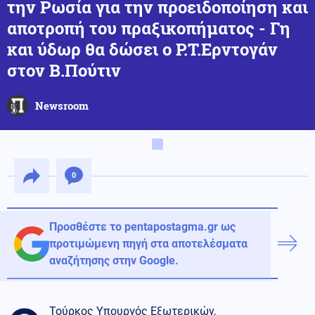
την Ρωσία για την προειδοποίηση και
αποτροπή του πραξικοπήματος - Γη
και ύδωρ θα δώσει ο Ρ.Τ.Ερντογάν
στον Β.Πούτιν
Newsroom
0
Προσθέστε το pentapostagma.gr ως
προτιμώμενη πηγή στα αποτελέσματα
αναζήτησης στην Google.
Toύρκος Υπουργός Εξωτερικών,