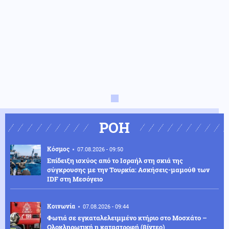
ΡΟΗ
Κόσμος
07.08.2026 - 09:50
Επίδειξη ισχύος από το Ισραήλ στη σκιά της
σύγκρουσης με την Τουρκία: Ασκήσεις-μαμούθ των
IDF στη Μεσόγειο
Κοινωνία
07.08.2026 - 09:44
Φωτιά σε εγκαταλελειμμένο κτήριο στο Μοσχάτο –
Ολοκληρωτική η καταστροφή (βίντεο)