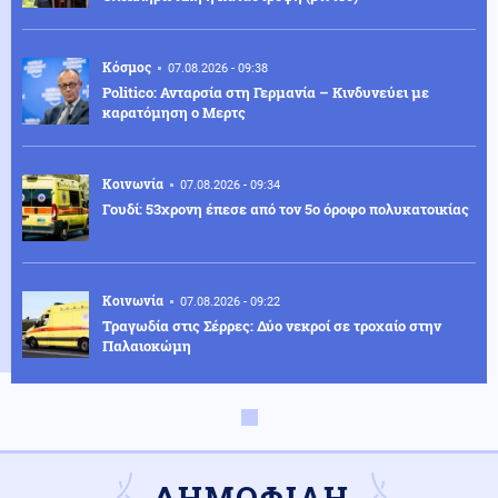
Κόσμος
07.08.2026 - 09:38
Politico: Ανταρσία στη Γερμανία – Κινδυνεύει με
καρατόμηση ο Μερτς
Κοινωνία
07.08.2026 - 09:34
Γουδί: 53χρονη έπεσε από τον 5ο όροφο πολυκατοικίας
Κοινωνία
07.08.2026 - 09:22
Τραγωδία στις Σέρρες: Δύο νεκροί σε τροχαίο στην
Παλαιοκώμη
Οικονομία
07.08.2026 - 09:15
Γονικές παροχές: Οι κινήσεις χρημάτων που κρύβουν
φορολογικές παγίδες
ΔΗΜΟΦΙΛΗ