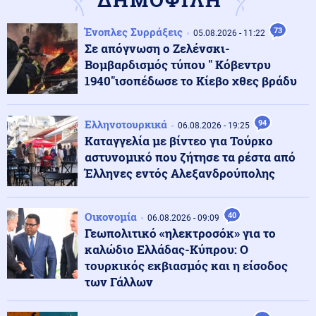
Κόσμος
07.08.2026 - 09:04
Ένοπλες Συρράξεις
73
05.08.2026 - 11:22
Μόλις 33 πλοία πέρασαν από το Στενό του Ορμούζ σε
Σε απόγνωση ο Ζελένσκι-
τέσσερις ημέρες
Βομβαρδισμός τύπου " Κόβεντρυ
1940"ισοπέδωσε το Κίεβο χθες βράδυ
Κοινωνία
07.08.2026 - 08:51
Υπόθεση Μυστρά: Στον ανακριτή ο 55χρονος – Τι
Ελληνοτουρκικά
94
φέρεται να είπε στους αστυνομικούς (βίντεο)
06.08.2026 - 19:25
Καταγγελία με βίντεο για Τούρκο
αστυνομικό που ζήτησε τα ρέστα από
Κοινωνία
Έλληνες εντός Αλεξανδρούπολης
07.08.2026 - 08:50
Δαμιανός για GSI: «Σιγουριά από Meridiam, αλλά να
περιμένουμε την έκθεση ΕΤΕπ»
Οικονομία
40
06.08.2026 - 09:09
Γεωπολιτικό «ηλεκτροσόκ» για το
Κόσμος
07.08.2026 - 08:47
καλώδιο Ελλάδας-Κύπρου: Ο
Τουρκικός κλοιός στη Λιβύη: Βάσεις και διπλωματικό
τουρκικός εκβιασμός και η είσοδος
«σφυροκόπημα»
των Γάλλων