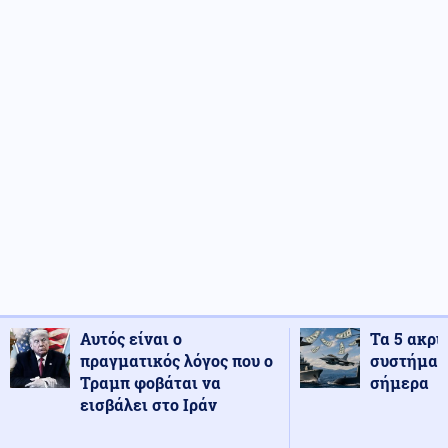
Αυτός είναι ο
Τα 5 ακρι
πραγματικός λόγος που ο
συστήματ
Τραμπ φοβάται να
σήμερα
εισβάλει στο Ιράν