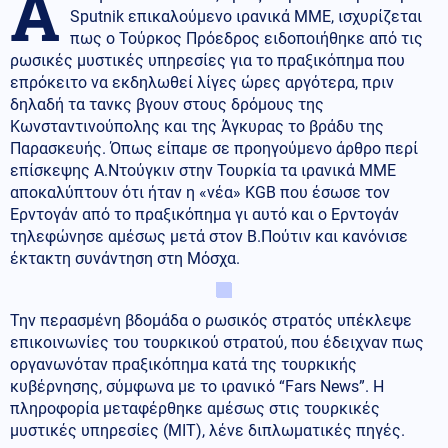
Α
Sputnik επικαλούμενο ιρανικά ΜΜΕ, ισχυρίζεται
πως ο Τούρκος Πρόεδρος ειδοποιήθηκε από τις
ρωσικές μυστικές υπηρεσίες για το πραξικόπημα που
επρόκειτο να εκδηλωθεί λίγες ώρες αργότερα, πριν
δηλαδή τα τανκς βγουν στους δρόμους της
Κωνσταντινούπολης και της Άγκυρας το βράδυ της
Παρασκευής. Όπως είπαμε σε προηγούμενο άρθρο περί
επίσκεψης Α.Ντούγκιν στην Τουρκία τα ιρανικά ΜΜΕ
αποκαλύπτουν ότι ήταν η «νέα» KGB που έσωσε τον
Ερντογάν από το πραξικόπημα γι αυτό και ο Ερντογάν
τηλεφώνησε αμέσως μετά στον Β.Πούτιν και κανόνισε
έκτακτη συνάντηση στη Μόσχα.
Την περασμένη βδομάδα ο ρωσικός στρατός υπέκλεψε
επικοινωνίες του τουρκικού στρατού, που έδειχναν πως
οργανωνόταν πραξικόπημα κατά της τουρκικής
κυβέρνησης, σύμφωνα με το ιρανικό “Fars News”. Η
πληροφορία μεταφέρθηκε αμέσως στις τουρκικές
μυστικές υπηρεσίες (MIT), λένε διπλωματικές πηγές.