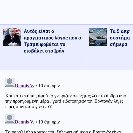
Αυτός είναι ο
Τα 5 ακρι
πραγματικός λόγος που ο
συστήματ
Τραμπ φοβάται να
σήμερα
εισβάλει στο Ιράν