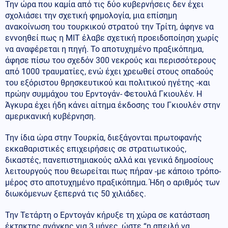
Την ώρα που καμία από τις δύο κυβερνήσεις δεν έχει
σχολιάσει την σχετική φημολογία, μια επίσημη
ανακοίνωση του τουρκικού στρατού την Τρίτη, άφηνε να
εννοηθεί πως η ΜΙΤ έλαβε σχετική προειδοποίηση χωρίς
να αναφέρεται η πηγή. Το αποτυχημένο πραξικόπημα,
άφησε πίσω του σχεδόν 300 νεκρούς και περισσότερους
από 1000 τραυματίες, ενώ έχει χρεωθεί στους οπαδούς
του εξόριστου θρησκευτικού και πολιτικού ηγέτης -και
πρώην συμμάχου του Ερντογάν- Φετουλά Γκιουλέν. Η
Άγκυρα έχει ήδη κάνει αίτημα έκδοσης του Γκιουλέν στην
αμερικανική κυβέρνηση.
Την ίδια ώρα στην Τουρκία, διεξάγονται πρωτοφανής
εκκαθαριστικές επιχειρήσεις σε στρατιωτικούς,
δικαστές, πανεπιστημιακούς αλλά και γενικά δημοσίους
λειτουργούς που θεωρείται πως πήραν -με κάποιο τρόπο-
μέρος στο αποτυχημένο πραξικόπημα. Ήδη ο αριθμός των
διωκόμενων ξεπερνά τις 50 χιλιάδες.
Την Τετάρτη ο Ερντογάν κήρυξε τη χώρα σε κατάσταση
έκτακτης ανάγκης για 3 μήνες, ώστε “η απειλή να