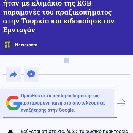
ήταν με κλιμάκιο της KGB
παραμονές του πραξικοπήματος
στην Τουρκία και ειδοποίησε τον
Ερντογάν
Newsroom
0
Προσθέστε το pentapostagma.gr ως
προτιμώμενη πηγή στα αποτελέσματα
αναζήτησης στην Google.
κούγεται απίστευτο, όμως το ρωσικό πρακτορείο