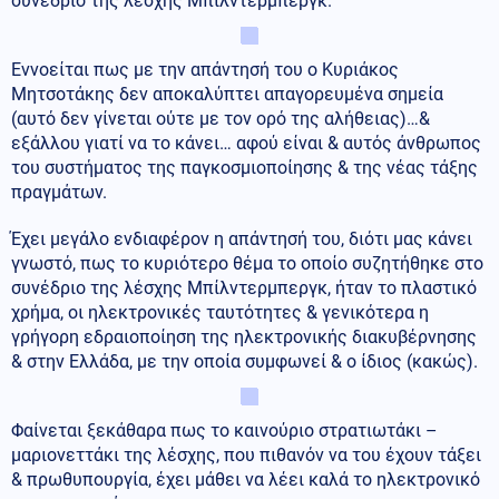
συνέδριο της λέσχης Μπίλντερμπεργκ.
Εννοείται πως με την απάντησή του ο Κυριάκος
Μητσοτάκης δεν αποκαλύπτει απαγορευμένα σημεία
(αυτό δεν γίνεται ούτε με τον ορό της αλήθειας)…&
εξάλλου γιατί να το κάνει… αφού είναι & αυτός άνθρωπος
του συστήματος της παγκοσμιοποίησης & της νέας τάξης
πραγμάτων.
Έχει μεγάλο ενδιαφέρον η απάντησή του, διότι μας κάνει
γνωστό, πως το κυριότερο θέμα το οποίο συζητήθηκε στο
συνέδριο της λέσχης Μπίλντερμπεργκ, ήταν το πλαστικό
χρήμα, οι ηλεκτρονικές ταυτότητες & γενικότερα η
γρήγορη εδραιοποίηση της ηλεκτρονικής διακυβέρνησης
& στην Ελλάδα, με την οποία συμφωνεί & ο ίδιος (κακώς).
Φαίνεται ξεκάθαρα πως το καινούριο στρατιωτάκι –
μαριονεττάκι της λέσχης, που πιθανόν να του έχουν τάξει
& πρωθυπουργία, έχει μάθει να λέει καλά το ηλεκτρονικό