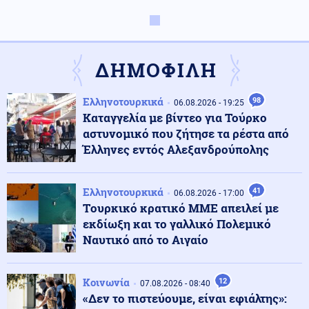
Κοινωνία
08.08.2026 - 15:55
Τράφουλας: Συναγερμός για περιπατητή που
χρειάστηκε πρώτες βοήθειες
ΔΗΜΟΦΙΛΗ
Αθλητισμός
08.08.2026 - 15:44
Ελληνοτουρκικά
98
Βαρύ πένθος για τον Λιονέλ Μέσι: Πέθανε ο πατέρας
06.08.2026 - 19:25
του
Καταγγελία με βίντεο για Τούρκο
αστυνομικό που ζήτησε τα ρέστα από
Έλληνες εντός Αλεξανδρούπολης
Κόσμος
08.08.2026 - 15:40
Η Γαλλία προετοιμάζεται για ολικό blackout – Μεγάλη
άσκηση ετοιμότητας
Ελληνοτουρκικά
41
06.08.2026 - 17:00
Tουρκικό κρατικό ΜΜΕ απειλεί με
εκδίωξη και το γαλλικό Πολεμικό
Στρατός Ξηράς
08.08.2026 - 15:35
Ναυτικό από το Αιγαίο
Νέα δεδομένα για τους ελληνικούς Patriot στην
Σαουδική Αραβία: Η Αθήνα θα επανεξετάζει κάθε
μήνα την παρουσία τους
Κοινωνία
12
07.08.2026 - 08:40
«Δεν το πιστεύουμε, είναι εφιάλτης»: