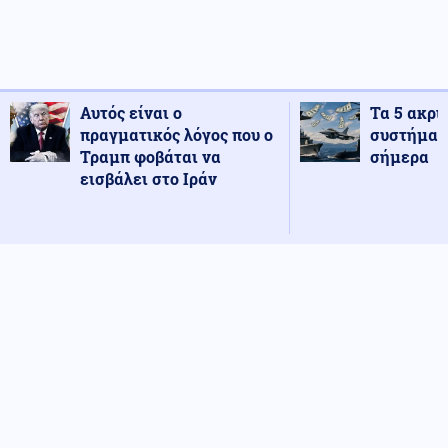
Αυτός είναι ο
Τα 5 ακρι
πραγματικός λόγος που ο
συστήματ
Τραμπ φοβάται να
σήμερα
εισβάλει στο Ιράν