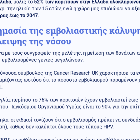
λάδα
, μόλις το
52% των κοριτσιών στην Ελλάδα ολοκληρώνει
ρι την ηλικία των 15 ετών, ενώ η χώρα μας επιδιώκει να
εξα
τρας έως το 2047
.
ημασία της εμβολιαστικής κάλυψη
λειψης της νόσου
 με τους συγγραφείς της μελέτης, η μείωση των θανάτων αν
 εμβολιασμένες γενιές μεγαλώνουν.
ύνουσα σύμβουλος της Cancer Research UK χαρακτήρισε τα ε
μμίζοντας ωστόσο ότι τα ποσοστά εμβολιασμού παραμένουν 
α.
γλία, περίπου το 76% των κοριτσιών έχουν εμβολιαστεί έως τ
του Παγκόσμιου Οργανισμού Υγείας είναι το 90% για την επί
λα, οι ειδικοί τονίζουν ότι ο εμβολιασμός πρέπει να συνδυ
απ), καθώς δεν καλύπτει όλους τους τύπους HPV.
2019 το εμβόλιο χορηγείται και σε αγόρια, συμβάλλοντας στ