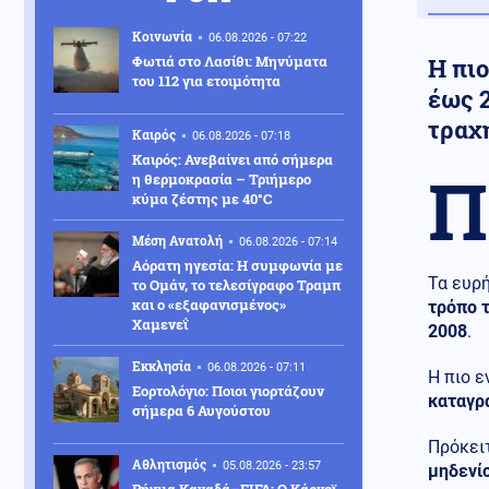
Κοινωνία
06.08.2026 - 07:22
Φωτιά στο Λασίθι: Μηνύματα
Η πι
του 112 για ετοιμότητα
έως 
τραχ
Καιρός
06.08.2026 - 07:18
Καιρός: Ανεβαίνει από σήμερα
Π
η θερμοκρασία – Τριήμερο
κύμα ζέστης με 40°C
Μέση Ανατολή
06.08.2026 - 07:14
Αόρατη ηγεσία: Η συμφωνία με
Τα ευρ
το Ομάν, το τελεσίγραφο Τραμπ
και ο «εξαφανισμένος»
τρόπο τ
Χαμενεΐ
2008
.
Εκκλησία
06.08.2026 - 07:11
Η πιο 
Εορτολόγιο: Ποιοι γιορτάζουν
καταγρ
σήμερα 6 Αυγούστου
Πρόκειτ
Αθλητισμός
05.08.2026 - 23:57
μηδενί