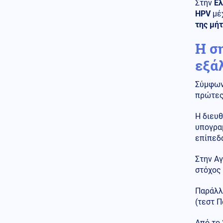
θέατρο Δημητριάδος
Στην
Ελ
HPV
μέχ
Κοινωνία
05.08.2026 - 23:37
της μή
Μυστράς: Δεν ήταν οικονομικό
το κίνητρό του του λέει ο
Η σ
συνήγορος του 55χρονου που
κρατούσε τον νεκρό πατέρα του
εξά
σε καταψύκτη
Σύμφωνα
Οικονομία
05.08.2026 - 23:35
πρώτες
Wall Street: Νέο ρεκόρ για τον
Dow Jones που κατέγραψε
άνοδο 0,49%, υπό πίεση ο
Η διευθ
τεχνολογικός κλάδος
υπογρα
επίπεδ
ΗΠΑ
05.08.2026 - 23:22
Οι ΗΠΑ ανέστειλαν τις
Στην Αγ
εισαγωγές αβοκάντο από το
στόχος 
Μεξικό για λόγους ασφαλείας
Παράλλη
Κόσμος
05.08.2026 - 23:04
(τεστ Π
Ο Πεζεσκιάν παραδέχεται ότι η
επικοινωνία με τον Μοτζτάμπα
Χαμενεΐ είναι «τώρα πολύ
Από το 