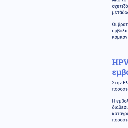
δύσκολη»
σχετιζό
μετάδοσ
Ένοπλες Συρράξεις
05.08.2026 - 23:02
Οι βρετ
Ετοιμάζονται για κρίση με την
εμβολι
Τουρκία: Το Ισραήλ παρέλαβε
υποβρύχιο κλάσης Dolphin INS
καμπαν
Drakon με σωλήνες κάθετης
εκτόξευσης πυραύλων Κρουζ
05.08.2026 - 23:00
HPV
ΘΕΛΟΥΝ ΝΑ ΒΓΑΛΟΥΝ ΕΚΤΟΣ
ΤΟ AfD! 1.000 Γερμανοί νομικοί
εμβ
υπέγραψαν την απαγόρευση
του κόμματος
Στην Ελ
ποσοστό
Κόσμος
05.08.2026 - 22:58
Υποψήφιος Δημοκρατικός σε
παραλία της Χαβάης προκαλεί
Η εμβο
βρίζοντας γυναίκες, πέφτει
διαθεσι
ξερός από γροθιά (βίντεο)
καταγρ
ποσοστ
Κοινωνία
05.08.2026 - 22:54