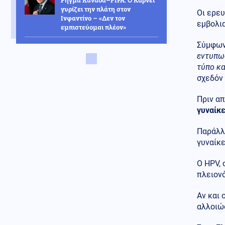
Ρήγμα Καναδά–FIFA: Ο Κάρνεϊ
γυρίζει την πλάτη στον
Οι ερευ
Ινφαντίνο – «Δεν τον
εμβολια
εμπιστεύομαι πλέον»
Σύμφων
Παγκοσμιοποίηση
εντυπωσ
05.08.2026 - 23:57
Θέλουν να μας αφανίσουν!
τύπο κ
Βρετανοί επιστήμονες: «Η
σχεδόν 
μείωση του πληθυσμού της
Γης στο μισό θα μπορούσε να
Πριν α
βοηθήσει στη σωτηρία του
γυναίκ
πλανήτη»
Κόσμος
Παράλλη
05.08.2026 - 23:47
Σενάρια υβριδικής επίθεσης
γυναίκε
εξετάζει η Γερμανία μετά τον
εντοπισμό του drone στο
Ο HPV, 
αεροδρόμιο της Λειψίας
πλειον
Εσωτερική Ασφάλεια
Αν και 
05.08.2026 - 23:43
αλλοιώσ
Φωτιά στα Αϊβαλιώτικα του
Βόλου, πάνω από το αρχαίο