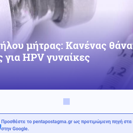
ήλου μήτρας: Κανένας θάνα
 για HPV γυναίκες
Προσθέστε το pentapostagma.gr ως προτιμώμενη πηγή στα
στην Google.