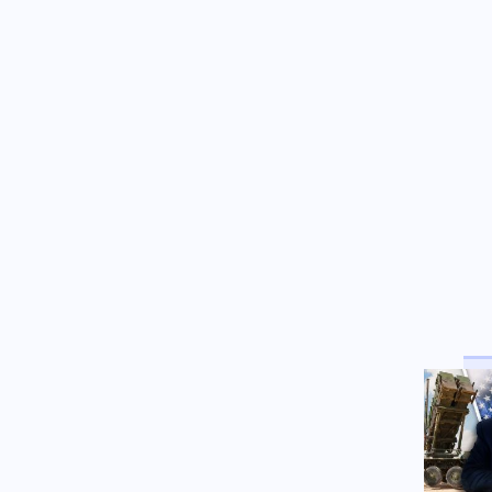
Βρετανών: Θα μετακόμιζε σε
σπίτι στην Αιγιάλεια που
καταστράφηκε στις πυρκαγιές