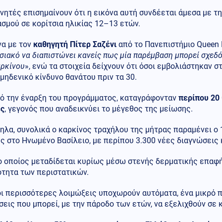
νητές επισημαίνουν ότι η εικόνα αυτή συνδέεται άμεσα με τ
σμού σε κορίτσια ηλικίας 12–13 ετών.
α με τον
καθηγητή Πίτερ Σαζένι
από το Πανεπιστήμιο Queen 
ιακό να διαπιστώνει κανείς πως μία παρέμβαση μπορεί σχεδό
αρκίνου
», ενώ τα στοιχεία δείχνουν ότι όσοι εμβολιάστηκαν σ
μηδενικό κίνδυνο θανάτου πριν τα 30.
πό την έναρξη του προγράμματος, καταγράφονταν
περίπου 20 
ες
, γεγονός που αναδεικνύει το μέγεθος της μείωσης.
λα, συνολικά ο καρκίνος τραχήλου της μήτρας παραμένει ο 
ς στο Ηνωμένο Βασίλειο, με περίπου 3.300 νέες διαγνώσεις 
ο οποίος μεταδίδεται κυρίως μέσω στενής δερματικής επαφή
ότητα των περιστατικών.
οι περισσότερες λοιμώξεις υποχωρούν αυτόματα, ένα μικρό 
εις που μπορεί, με την πάροδο των ετών, να εξελιχθούν σε 