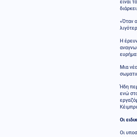
είναι τ
ανέβηκε, βυθίζεται η
διάρκει
δημοτικότητα του Μερτς
Κόσμος
«Όταν ο
06.08.2026 - 23:07
Ξεκινά δελτίο νερού στο
λιγότερ
Πουέρτο Ρίκο λόγω της
ξηρασίας
Η έρευν
αναγνωρ
Κοινωνία
06.08.2026 - 23:06
ευρήμα
Διατάχθηκε ΕΔΕ για τους
αστυνομικούς που εμπλέκονται
Μια νέα
στην υπόθεση της 75χρονης
στα Χανιά
σωματικ
Κόσμος
06.08.2026 - 23:04
Ήδη περ
Τουρκία: Σχέδιο διάσωσης για
ενώ στο
δύο ιστορικά ορθόδοξα
εργαζόμ
μοναστήρια της Τραπεζούντας
Κέιμπρι
Κόσμος
06.08.2026 - 23:02
Οι ειδι
Ο Ερντογάν θα επισκεφτεί τη
Σαουδική Αραβία την
Οι υποσ
Παρασκευή