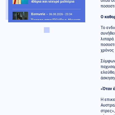
όπου ο
40άρια και ισχυρά μελτέμια
ποσοστ
Κοινωνία
06.08.2026 - 23:34
Ο καθορ
Έφτασε στην Ελλάδα η 46χρονη
που κατηγορείται για
Το ενδι
συμμετοχή στην τραγωδία της
συνήθε
Marfin – Κρατείται στη ΓΑΔΑ
λιπαρά
ΗΠΑ
06.08.2026 - 23:26
ποσοστ
ΗΠΑ: Στήριξη στην Ισπανία για
χρόνος 
Θέουτα και Μελίγια, επίθεση
στον Σάντσεθ για το
Σύμφων
μεταναστευτικό
παχυσαρ
ελεύθε
Μέση Ανατολή
06.08.2026 - 23:17
άσκηση
Ισραήλ: «Φρένο» στην
αποχώρηση από νέες περιοχές
του νότιου Λιβάνου έως ότου
«Όταν 
εφαρμοστεί η συμφωνία
Η επικ
Κόσμος
06.08.2026 - 23:14
Αυστραλ
Επιβεβαιώνεται η ανοδική τάση
στρες»,
της AfD στη Γερμανία: Στο 28%