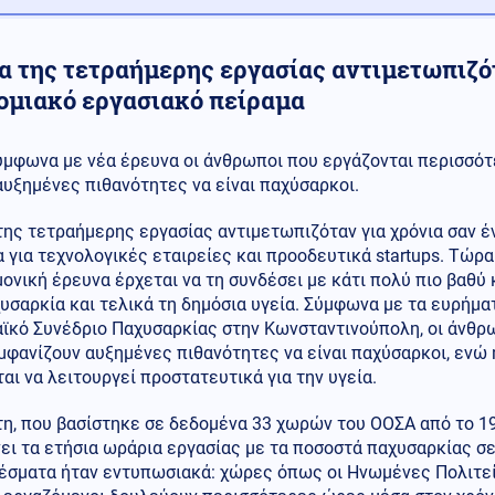
έα της τετραήμερης εργασίας αντιμετωπιζό
ομιακό εργασιακό πείραμα
ύμφωνα με νέα έρευνα οι άνθρωποι που εργάζονται περισσότ
αυξημένες πιθανότητες να είναι παχύσαρκοι.
της τετραήμερης εργασίας αντιμετωπιζόταν για χρόνια σαν 
 για τεχνολογικές εταιρείες και προοδευτικά startups. Τώρα
ονική έρευνα έρχεται να τη συνδέσει με κάτι πολύ πιο βαθύ 
υσαρκία και τελικά τη δημόσια υγεία. Σύμφωνα με τα ευρήμ
ϊκό Συνέδριο Παχυσαρκίας στην Κωνσταντινούπολη, οι άνθρ
φανίζουν αυξημένες πιθανότητες να είναι παχύσαρκοι, ενώ 
αι να λειτουργεί προστατευτικά για την υγεία.
η, που βασίστηκε σε δεδομένα 33 χωρών του ΟΟΣΑ από το 19
ει τα ετήσια ωράρια εργασίας με τα ποσοστά παχυσαρκίας σε
έσματα ήταν εντυπωσιακά: χώρες όπως οι Ηνωμένες Πολιτείε