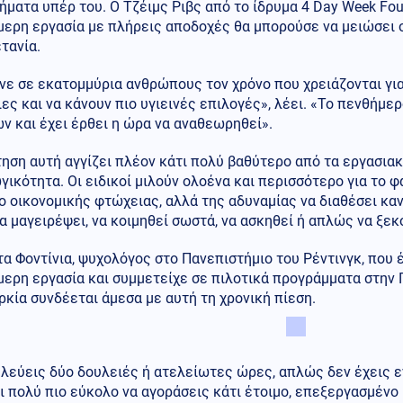
ήματα υπέρ του. Ο Τζέιμς Ριβς από το ίδρυμα 4 Day Week Fou
μερη εργασία με πλήρεις αποδοχές θα μπορούσε να μειώσει 
τανία.
νε σε εκατομμύρια ανθρώπους τον χρόνο που χρειάζονται γι
ες και να κάνουν πιο υγιεινές επιλογές», λέει. «Το πενθήμερ
ν και έχει έρθει η ώρα να αναθεωρηθεί».
ηση αυτή αγγίζει πλέον κάτι πολύ βαθύτερο από τα εργασιακ
ικότητα. Οι ειδικοί μιλούν ολοένα και περισσότερο για το 
ο οικονομικής φτώχειας, αλλά της αδυναμίας να διαθέσει καν
α μαγειρέψει, να κοιμηθεί σωστά, να ασκηθεί ή απλώς να ξεκ
τα Φοντίνια, ψυχολόγος στο Πανεπιστήμιο του Ρέντινγκ, που
ερη εργασία και συμμετείχε σε πιλοτικά προγράμματα στην Π
κία συνδέεται άμεσα με αυτή τη χρονική πίεση.
λεύεις δύο δουλειές ή ατελείωτες ώρες, απλώς δεν έχεις εν
ι πολύ πιο εύκολο να αγοράσεις κάτι έτοιμο, επεξεργασμένο 