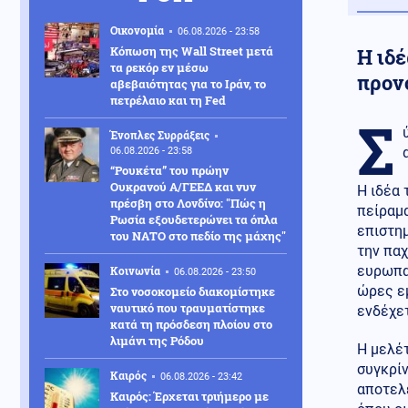
Οικονομία
06.08.2026 - 23:58
Κόπωση της Wall Street μετά
Η ιδ
τα ρεκόρ εν μέσω
προν
αβεβαιότητας για το Ιράν, το
πετρέλαιο και τη Fed
Σ
Ένοπλες Συρράξεις
06.08.2026 - 23:58
“Ρουκέτα” του πρώην
Ουκρανού Α/ΓΕΕΔ και νυν
Η ιδέα 
πρέσβη στο Λονδίνο: "Πώς η
πείραμα
Ρωσία εξουδετερώνει τα όπλα
επιστημ
του ΝΑΤΟ στο πεδίο της μάχης"
την παχ
ευρωπα
Κοινωνία
06.08.2026 - 23:50
ώρες εμ
Στο νοσοκομείο διακομίστηκε
ναυτικό που τραυματίστηκε
ενδέχετ
κατά τη πρόσδεση πλοίου στο
λιμάνι της Ρόδου
Η μελέτ
συγκρίν
Καιρός
06.08.2026 - 23:42
αποτελ
Καιρός: Έρχεται τριήμερο με