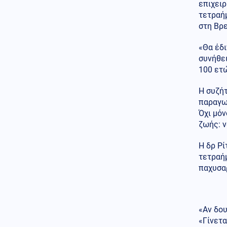
επιχειρ
Ελληνοτουρκικά
τετραή
06.08.2026 - 22:59
στη Βρε
Ο Τούρκος "Γκρίζος Λύκος"
Μπαχτσελί "λαγός" του
«Θα έδι
Ερντογάν ζητάει την
συνήθει
απελευθέρωση Οτσαλάν! Πως
επηρεάζονται προς το
100 ετώ
χειρότερο τα Ελληνοτουρκικά;
Η συζήτ
Περιβάλλον
06.08.2026 - 22:59
παραγωγ
Το μυστήριο που απασχολεί
Όχι μόν
τους παλαιοντολόγους: Γιατί δεν
ζωής: ν
υπήρξαν ποτέ δεινόσαυροι σε
μέγεθος ποντικιού
Η δρ Ρί
Κόσμος
τετραήμ
06.08.2026 - 22:58
Από τη Μύκονο στο Βατικανό: Ο
παχυσαρ
Μαθιου Μακκόναχι με τον
Πάπα, του χτύπησε σαν...
φιλαράκι τον ώμο, δείτε βίντεο
«Αν δου
Κόσμος
06.08.2026 - 22:56
«Γίνετα
Φρίκη στη Βρετανία: Πρώην