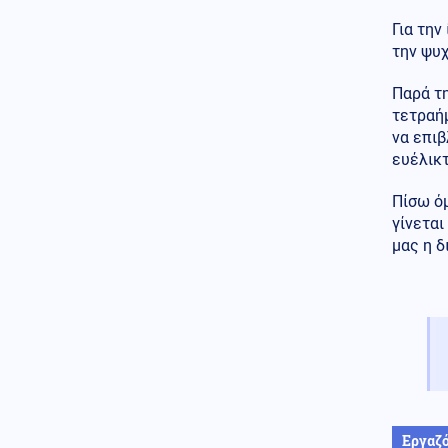
χασάπης τεμάχισε 55χρονο
Για την
εργαζόμενό του και τον έβαλε
σε βαρέλι με τσιμέντο επειδή
την ψυχ
νόμιζε ότι τον έκλεβε
Παρά τη
Κόσμος
06.08.2026 - 22:55
τετραή
Μετά τη Θέουτα, πολιτικοί στην
να επιβ
Ισπανία ζητούν να γίνει το
ευέλικ
Μουντιάλ του 2030 χωρίς το
Μαρόκο
Πίσω όμ
Μέση Ανατολή
γίνεται
06.08.2026 - 22:54
Εκρήξεις στο νησί Κεσμ και
μας η δ
συναγερμός στον Περσικό
Κόλπο – Στο «υψηλό» ο
κίνδυνος για τα λιμάνια και τη
ναυτιλία
Κόσμος
06.08.2026 - 22:53
Εξιτήριο από κέντρο
αποκατάστασης πήρε ο Μιτς
ΜακΚόνελ, άγνωστο πότε θα
επιστρέψει στη Γερουσία
Εργαζ