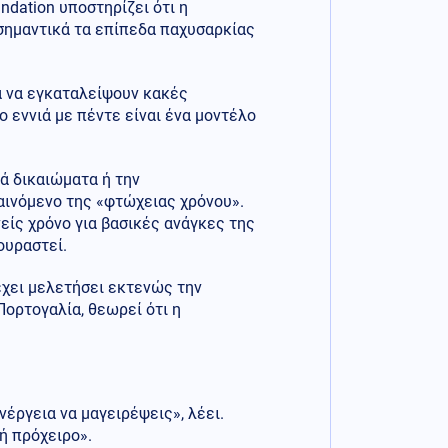
ndation υποστηρίζει ότι η
σημαντικά τα επίπεδα παχυσαρκίας
α να εγκαταλείψουν κακές
ο εννιά με πέντε είναι ένα μοντέλο
ά δικαιώματα ή την
φαινόμενο της «φτώχειας χρόνου».
είς χρόνο για βασικές ανάγκες της
ουραστεί.
 έχει μελετήσει εκτενώς την
ορτογαλία, θεωρεί ότι η
έργεια να μαγειρέψεις», λέει.
ή πρόχειρο».