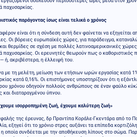
ι εργαζόμενοι δουλεύουν περισσότερες ώρες μέσα στον χρόν
ά παχυσαρκίας.
ιστικός παράγοντας ίσως είναι τελικά ο χρόνος
αφέρον είναι ότι η σύνδεση αυτή δεν φαίνεται να εξηγείται 
ιες. Οι βόρειες ευρωπαϊκές χώρες, για παράδειγμα, κατανα
 και θερμίδες σε σχέση με πολλές λατινοαμερικανικές χώρε
ά παχυσαρκίας. Οι ερευνητές θεωρούν πως ο καθοριστικός π
— ή, ακριβέστερα, η έλλειψή του.
α με τη μελέτη, μείωση των ετήσιων ωρών εργασίας κατά 1
κίας κατά 0,16%. Οι επιστήμονες υποστηρίζουν ότι η εξάντλη
ρου χρόνου οδηγούν πολλούς ανθρώπους σε έναν φαύλο κύκλ
ς και διαταραγμένου ύπνου.
έχουμε ισορροπημένη ζωή, έχουμε καλύτερη ζωή»
εφαλής της έρευνας, δρ Πραντίπα Κοράλε-Γκεντάρα από το Π
ία, εξηγεί ότι το χρόνιο στρες αυξάνει τα επίπεδα κορτιζόλ
 η οποία συνδέεται με την αποθήκευση λίπους στο σώμα. Πα