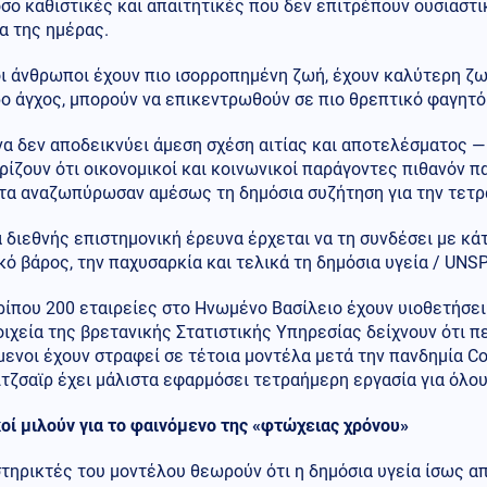
όσο καθιστικές και απαιτητικές που δεν επιτρέπουν ουσιαστ
α της ημέρας.
ι άνθρωποι έχουν πιο ισορροπημένη ζωή, έχουν καλύτερη ζωή
ο άγχος, μπορούν να επικεντρωθούν σε πιο θρεπτικό φαγητό
α δεν αποδεικνύει άμεση σχέση αιτίας και αποτελέσματος — ο
ίζουν ότι οικονομικοί και κοινωνικοί παράγοντες πιθανόν πα
τα αναζωπύρωσαν αμέσως τη δημόσια συζήτηση για την τετρα
 διεθνής επιστημονική έρευνα έρχεται να τη συνδέσει με κάτ
ό βάρος, την παχυσαρκία και τελικά τη δημόσια υγεία / UN
ίπου 200 εταιρείες στο Ηνωμένο Βασίλειο έχουν υιοθετήσει
ιχεία της βρετανικής Στατιστικής Υπηρεσίας δείχνουν ότι π
ενοι έχουν στραφεί σε τέτοια μοντέλα μετά την πανδημία Co
τζσαϊρ έχει μάλιστα εφαρμόσει τετραήμερη εργασία για όλο
κοί μιλούν για το φαινόμενο της «φτώχειας χρόνου»
τηρικτές του μοντέλου θεωρούν ότι η δημόσια υγεία ίσως α