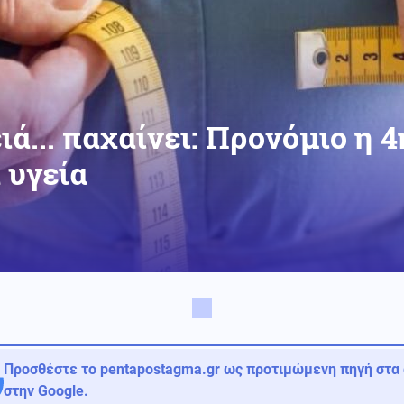
ιά... παχαίνει: Προνόμιο η 
 υγεία
Προσθέστε το pentapostagma.gr ως προτιμώμενη πηγή στα
στην Google.