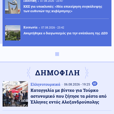
Πολιτική
07.08.2026 - 23:47
ΚΚΕ για υποκλοπές: «Νέα επιχείρηση συγκάλυψης
των ευθυνών της κυβέρνησης»
Κοινωνία
07.08.2026 - 23:42
Αναρτήθηκε ο διαγωνισμός για την ανάπλαση της ΔΕΘ
Ελληνοτουρκικά
07.08.2026 - 23:33
Νέο «γκριζάρισμα» στο Αιγαίο από την Τουρκία, με
αφορμή το Χωροταξικό του Τουρισμού
ΔΗΜΟΦΙΛΗ
Κόσμος
07.08.2026 - 23:29
Ελληνοτουρκικά
97
06.08.2026 - 19:25
Κι όμως... Τα ΜΜΕ της Βόρειας Κορέας προτείνουν
Καταγγελία με βίντεο για Τούρκο
σούπα με κρέας σκύλου, ως διέξοδο στον καύσωνα
αστυνομικό που ζήτησε τα ρέστα από
Έλληνες εντός Αλεξανδρούπολης
Κοινωνία
07.08.2026 - 23:18
Νέα Αγχίαλος: 66χρονος αυνανιζόταν