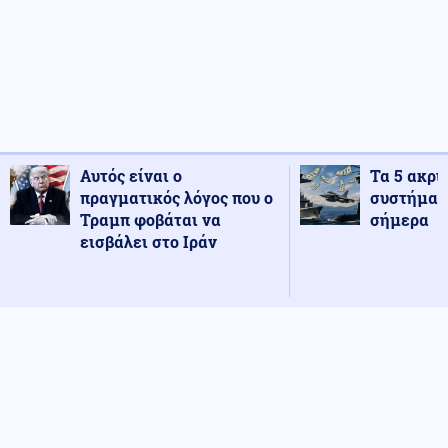
Αυτός είναι ο
Τα 5 ακρι
πραγματικός λόγος που ο
συστήματ
Τραμπ φοβάται να
σήμερα
εισβάλει στο Ιράν