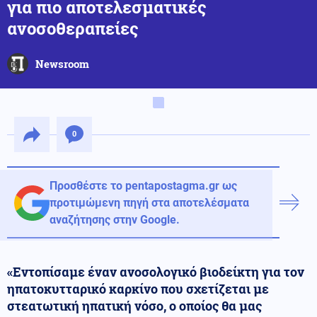
για πιο αποτελεσματικές
ανοσοθεραπείες
Newsroom
0
Προσθέστε το pentapostagma.gr ως
προτιμώμενη πηγή στα αποτελέσματα
αναζήτησης στην Google.
«Εντοπίσαμε έναν ανοσολογικό βιοδείκτη για τον
ηπατοκυτταρικό καρκίνο που σχετίζεται με
στεατωτική ηπατική νόσο, ο οποίος θα μας