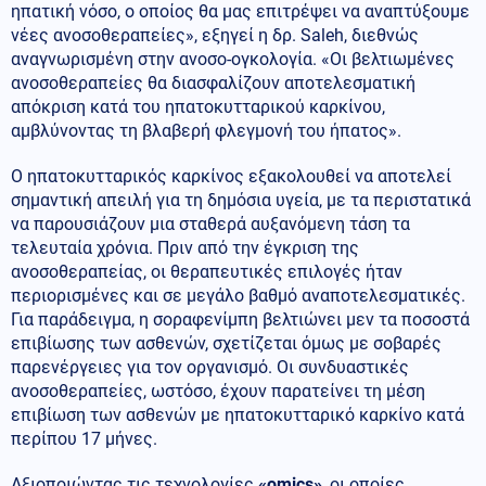
ηπατική νόσο, ο οποίος θα μας επιτρέψει να αναπτύξουμε
νέες ανοσοθεραπείες», εξηγεί η δρ. Saleh, διεθνώς
αναγνωρισμένη στην ανοσο-ογκολογία. «Οι βελτιωμένες
ανοσοθεραπείες θα διασφαλίζουν αποτελεσματική
απόκριση κατά του ηπατοκυτταρικού καρκίνου,
αμβλύνοντας τη βλαβερή φλεγμονή του ήπατος».
Ο ηπατοκυτταρικός καρκίνος εξακολουθεί να αποτελεί
σημαντική απειλή για τη δημόσια υγεία, με τα περιστατικά
να παρουσιάζουν μια σταθερά αυξανόμενη τάση τα
τελευταία χρόνια. Πριν από την έγκριση της
ανοσοθεραπείας, οι θεραπευτικές επιλογές ήταν
περιορισμένες και σε μεγάλο βαθμό αναποτελεσματικές.
Για παράδειγμα, η σοραφενίμπη βελτιώνει μεν τα ποσοστά
επιβίωσης των ασθενών, σχετίζεται όμως με σοβαρές
παρενέργειες για τον οργανισμό. Οι συνδυαστικές
ανοσοθεραπείες, ωστόσο, έχουν παρατείνει τη μέση
επιβίωση των ασθενών με ηπατοκυτταρικό καρκίνο κατά
περίπου 17 μήνες.
Αξιοποιώντας τις τεχνολογίες
«omics»
, οι οποίες