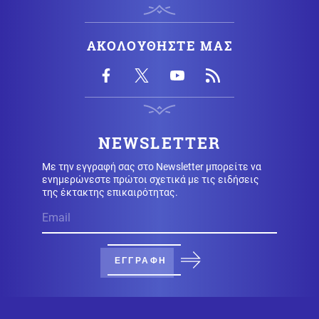
Οικονομία
09.08.2026 - 09:31
Στα 15 δισ. ευρώ ο στόχος για νέα δάνεια το 2026: Η
ΑΚΟΛΟΥΘΗΣΤΕ ΜΑΣ
κερδοφορία των τραπεζών το α΄εξάμηνο
Υγεία
09.08.2026 - 09:26
Σε εγρήγορση οι Αρχές για την έξαρση του ιού του
Δυτικού Νείλου, στο επίκεντρο η Αττική
NEWSLETTER
Με την εγγραφή σας στο Newsletter μπορείτε να
Μέση Ανατολή
09.08.2026 - 09:25
ενημερώνεστε πρώτοι σχετικά με τις ειδήσεις
Θρίλερ στα Στενά του Ορμούζ: Η συμφωνία με το Ομάν
της έκτακτης επικαιρότητας.
δεν αρκεί – Τι απαιτεί η Τεχεράνη
Καιρός
09.08.2026 - 09:24
Καιρός: Έως 39 βαθμούς σήμερα - Που θα έχει
ΕΓΓΡΑΦΗ
μελτέμια
Οικονομία
09.08.2026 - 09:18