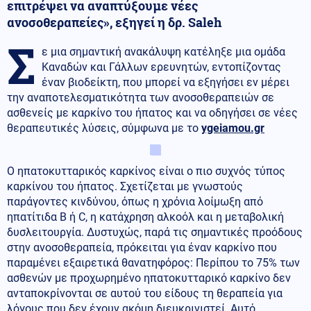
επιτρέψει να αναπτύξουμε νέες
ανοσοθεραπείες», εξηγεί η δρ. Saleh
Σ
ε μια σημαντική ανακάλυψη κατέληξε μια ομάδα
Καναδών και Γάλλων ερευνητών, εντοπίζοντας
έναν βιοδείκτη, που μπορεί να εξηγήσει εν μέρει
την αναποτελεσματικότητα των ανοσοθεραπειών σε
ασθενείς με καρκίνο του ήπατος και να οδηγήσει σε νέες
θεραπευτικές λύσεις, σύμφωνα με το
ygeiamou.gr
Ο ηπατοκυτταρικός καρκίνος είναι ο πιο συχνός τύπος
καρκίνου του ήπατος. Σχετίζεται με γνωστούς
παράγοντες κινδύνου, όπως η χρόνια λοίμωξη από
ηπατίτιδα Β ή C, η κατάχρηση αλκοόλ και η μεταβολική
δυσλειτουργία. Δυστυχώς, παρά τις σημαντικές προόδους
στην ανοσοθεραπεία, πρόκειται για έναν καρκίνο που
παραμένει εξαιρετικά θανατηφόρος: Περίπου το 75% των
ασθενών με προχωρημένο ηπατοκυτταρικό καρκίνο δεν
ανταποκρίνονται σε αυτού του είδους τη θεραπεία για
λόγους που δεν έχουν ακόμη διευκρινιστεί. Αυτό