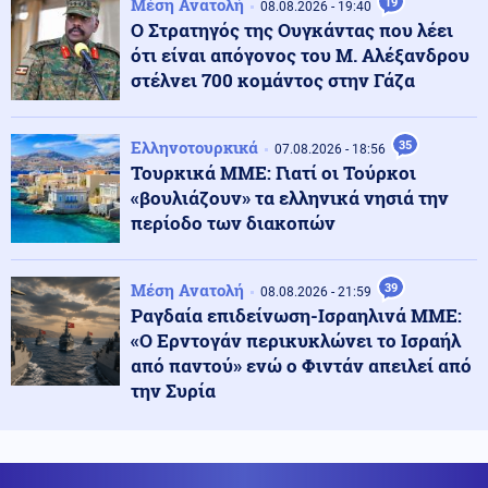
Μέση Ανατολή
19
08.08.2026 - 19:40
Ο Στρατηγός της Ουγκάντας που λέει
ότι είναι απόγονος του Μ. Αλέξανδρου
Κοινωνία
09.08.2026 - 09:50
στέλνει 700 κομάντος στην Γάζα
Σχολεία: Τι «φέρνει» το πολλαπλό βιβλίο – Οι
εκκρεμότητες και τα επόμενα βήματα
Ελληνοτουρκικά
35
07.08.2026 - 18:56
Τουρκικά ΜΜΕ: Γιατί οι Τούρκοι
ΗΠΑ
09.08.2026 - 09:47
«βουλιάζουν» τα ελληνικά νησιά την
Πυρετός στο αμερικανικό Πεντάγωνο: Πιέσεις για νέα
όπλα - Στερεύουν τα αποθέματα
περίοδο των διακοπών
Υγεία
Μέση Ανατολή
39
09.08.2026 - 09:41
08.08.2026 - 21:59
Ιός Δυτικού Νείλου: Πώς μεταδίδεται, τα συμπτώματα
Ραγδαία επιδείνωση-Ισραηλινά ΜΜΕ:
- Πώς να προστατευθείτε
«Ο Ερντογάν περικυκλώνει το Ισραήλ
από παντού» ενώ ο Φιντάν απειλεί από
την Συρία
Κοινωνία
09.08.2026 - 09:35
Κλειστό το beach bar στην Πάρο όπου πνίγηκε ο
4χρονος: Το χρονικό της τραγωδίας