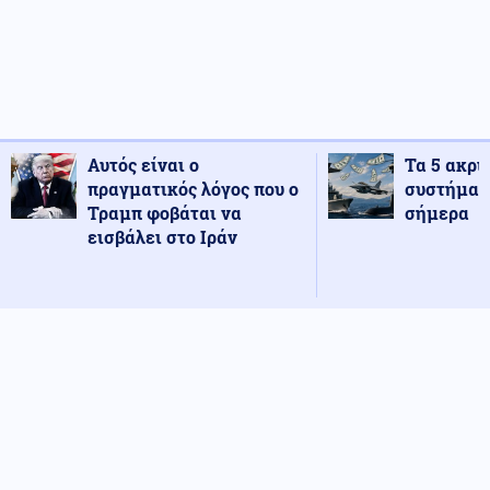
Αυτός είναι ο
Τα 5 ακρι
πραγματικός λόγος που ο
συστήματ
Τραμπ φοβάται να
σήμερα
εισβάλει στο Ιράν