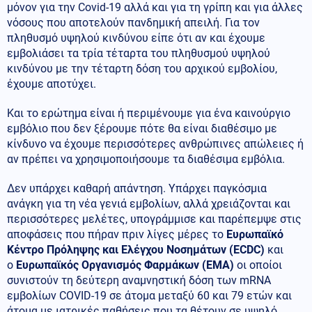
μόνον για την Covid-19 αλλά και για τη γρίπη και για άλλες
νόσους που αποτελούν πανδημική απειλή. Για τον
πληθυσμό υψηλού κινδύνου είπε ότι αν και έχουμε
εμβολιάσει τα τρία τέταρτα του πληθυσμού υψηλού
κινδύνου με την τέταρτη δόση του αρχικού εμβολίου,
έχουμε αποτύχει.
Και το ερώτημα είναι ή περιμένουμε για ένα καινούργιο
εμβόλιο που δεν ξέρουμε πότε θα είναι διαθέσιμο με
κίνδυνο να έχουμε περισσότερες ανθρώπινες απώλειες ή
αν πρέπει να χρησιμοποιήσουμε τα διαθέσιμα εμβόλια.
Δεν υπάρχει καθαρή απάντηση. Υπάρχει παγκόσμια
ανάγκη για τη νέα γενιά εμβολίων, αλλά χρειάζονται και
περισσότερες μελέτες, υπογράμμισε και παρέπεμψε στις
αποφάσεις που πήραν πριν λίγες μέρες το
Ευρωπαϊκό
Κέντρο Πρόληψης και Ελέγχου Νοσημάτων (ECDC)
και
ο
Ευρωπαϊκός Οργανισμός Φαρμάκων (EMA)
οι οποίοι
συνιστούν τη δεύτερη αναμνηστική δόση των mRNA
εμβολίων COVID-19 σε άτομα μεταξύ 60 και 79 ετών και
άτομα με ιατρικές παθήσεις που τα θέτουν σε υψηλό