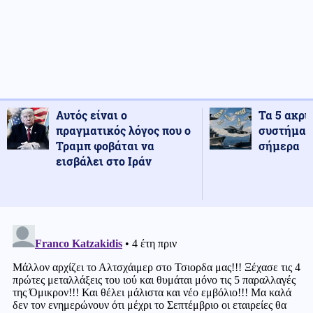
Αυτός είναι ο
Τα 5 ακρι
πραγματικός λόγος που ο
συστήματ
Τραμπ φοβάται να
σήμερα
εισβάλει στο Ιράν