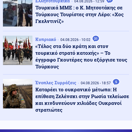
Ελληνοτουρκικά
81
04.08.2026 - 12:59
Μοτζτάμπα Χαμενεΐ είναι «τώρα πολύ δύσκολη»
Τουρκικά ΜΜΕ : ο Κ. Μητσοτάκης σε
Τούρκους Τουρίστες στην Λέρο: «Χος
Γκελντινίζ»
Ένοπλες Συρράξεις
05.08.2026 - 23:02
Ετοιμάζονται για κρίση με την Τουρκία: Το Ισραήλ
παρέλαβε υποβρύχιο κλάσης Dolphin INS Drakon με
Κυπριακό
31
04.08.2026 - 10:02
σωλήνες κάθετης εκτόξευσης πυραύλων Κρουζ
«Τέλος στα δύο κράτη και στον
τουρκικό στρατό κατοχής» – Το
05.08.2026 - 23:00
έγγραφο Γκουτέρες που εξόργισε τους
ΘΕΛΟΥΝ ΝΑ ΒΓΑΛΟΥΝ ΕΚΤΟΣ ΤΟ AfD! 1.000 Γερμανοί
Τούρκους
νομικοί υπέγραψαν την απαγόρευση του κόμματος
Ένοπλες Συρράξεις
5
04.08.2026 - 18:57
Κόσμος
Καταρέει το ουκρανικό μέτωπο: Η
05.08.2026 - 22:58
Υποψήφιος Δημοκρατικός σε παραλία της Χαβάης
επίθεση Ζελένσκι στην Ρωσία τελείωσε
προκαλεί βρίζοντας γυναίκες, πέφτει ξερός από γροθιά
και κινδυνεύουν χιλιάδες Ουκρανοί
(βίντεο)
στρατιώτες
Κοινωνία
05.08.2026 - 22:54
Σύγκρουση ελικοπτέρων στη Ψάθα: Όσα είπε ο