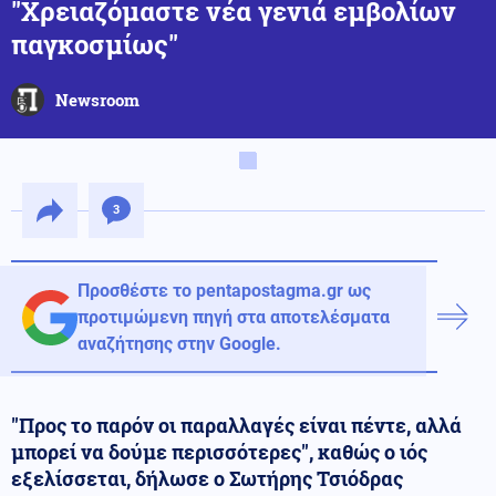
"Χρειαζόμαστε νέα γενιά εμβολίων
παγκοσμίως"
Newsroom
3
Προσθέστε το pentapostagma.gr ως
προτιμώμενη πηγή στα αποτελέσματα
αναζήτησης στην Google.
"Προς το παρόν οι παραλλαγές είναι πέντε, αλλά
μπορεί να δούμε περισσότερες", καθώς ο ιός
εξελίσσεται, δήλωσε ο Σωτήρης Τσιόδρας