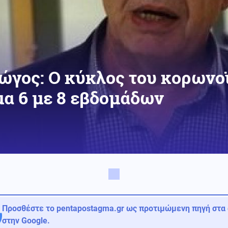
γος: Ο κύκλος του κορωνοϊ
μα 6 με 8 εβδομάδων
Προσθέστε το pentapostagma.gr ως προτιμώμενη πηγή στα
στην Google.