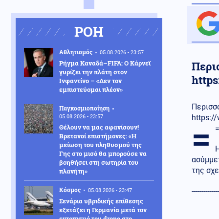
ΡΟΗ
Αθλητισμός
05.08.2026 - 23:57
Ρήγμα Καναδά–FIFA: Ο Κάρνεϊ
Περι
γυρίζει την πλάτη στον
http
Ινφαντίνο – «Δεν τον
εμπιστεύομαι πλέον»
Περισσ
Παγκοσμιοποίηση
https:
05.08.2026 - 23:57
=
Θέλουν να μας αφανίσουν!
Βρετανοί επιστήμονες: «Η
μείωση του πληθυσμού της
Η
Γης στο μισό θα μπορούσε να
ασύμμε
βοηθήσει στη σωτηρία του
της σχε
πλανήτη»
Κόσμος
--------------
05.08.2026 - 23:47
Σενάρια υβριδικής επίθεσης
εξετάζει η Γερμανία μετά τον
εντοπισμό του drone στο