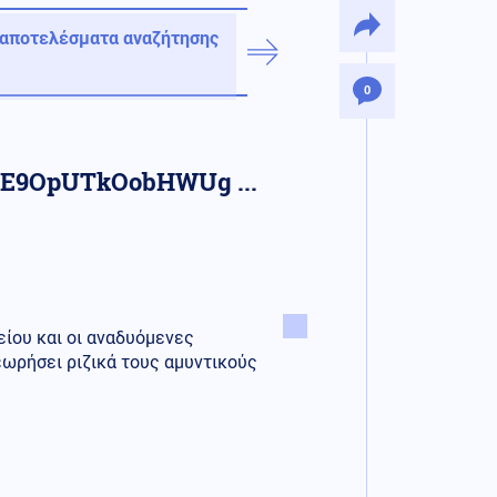
 αποτελέσματα αναζήτησης
0
kE9OpUTkOobHWUg ...
ίου και οι αναδυόμενες
ωρήσει ριζικά τους αμυντικούς