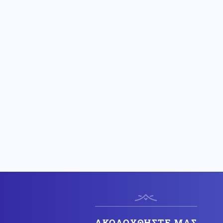
Βίντεο: Οι σειρήνες των πλοίων
στο λιμάνι της Ραφήνας
αποχαιρέτησαν τον ύπαρχο του
Superferry
Κοινωνία
05.08.2026 - 22:16
Τραγική ιστορία οικογένειας
Βρετανών: Θα μετακόμιζε σε
σπίτι στην Αιγιάλεια που
καταστράφηκε στις πυρκαγιές
Κόσμος
05.08.2026 - 22:10
Σάλος στη Βρετανία με πολιτικό
που είχε καταδικαστεί για
ρατσιστική παρενόχληση -
Διεκδικούσε έδρα με τους
Συντηρητικούς
Οικονομία
05.08.2026 - 22:09
Martin Wolf: "Ζούμε τη
μεγαλύτερη φούσκα από το
1929 – Το κραχ είναι
μαθηματικά βέβαιο"
ΑΚΟΛΟΥΘΗΣΤΕ ΜΑΣ