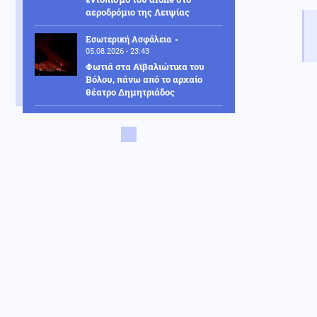
αεροδρόμιο της Λειψίας
Εσωτερική Ασφάλεια
05.08.2026 - 23:43
Φωτιά στα Αϊβαλιώτικα του
Βόλου, πάνω από το αρχαίο
θέατρο Δημητριάδος
Κοινωνία
05.08.2026 - 23:37
Μυστράς: Δεν ήταν οικονομικό
το κίνητρό του του λέει ο
συνήγορος του 55χρονου που
κρατούσε τον νεκρό πατέρα του
σε καταψύκτη
Οικονομία
05.08.2026 - 23:35
Wall Street: Νέο ρεκόρ για τον
Dow Jones που κατέγραψε
άνοδο 0,49%, υπό πίεση ο
τεχνολογικός κλάδος
ΗΠΑ
05.08.2026 - 23:22
Οι ΗΠΑ ανέστειλαν τις