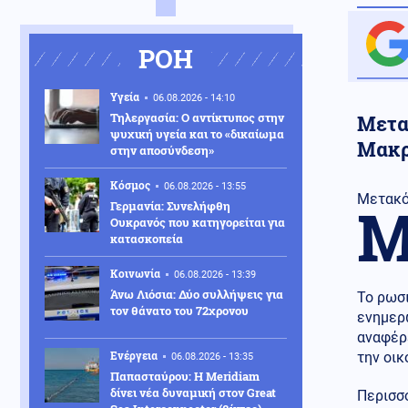
ΡΟΗ
Υγεία
06.08.2026 - 14:10
Τηλεργασία: Ο αντίκτυπος στην
Μετα
ψυχική υγεία και το «δικαίωμα
Μακρι
στην αποσύνδεση»
Κόσμος
06.08.2026 - 13:55
Μετακόμ
Γερμανία: Συνελήφθη
Ουκρανός που κατηγορείται για
κατασκοπεία
Κοινωνία
06.08.2026 - 13:39
Άνω Λιόσια: Δύο συλλήψεις για
Το ρωσ
τον θάνατο του 72χρονου
ενημερω
αναφέρε
Ενέργεια
την οικ
06.08.2026 - 13:35
Παπασταύρου: Η Meridiam
δίνει νέα δυναμική στον Great
Περισσ