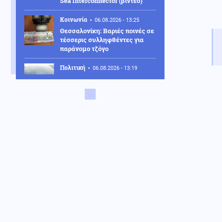
Sea Interconnector (βίντεο)
Κοινωνία
06.08.2026 - 13:25
Θεσσαλονίκη: Βαριές ποινές σε
τέσσερις συλληφθέντες για
παράνομο τζόγο
Πολιτική
06.08.2026 - 13:19
ΠΑΣΟΚ: «Η κυβέρνηση
επιχειρεί να παρουσιάσει το
φιάσκο ως επιτυχία»
Κόσμος
06.08.2026 - 13:08
Λίβανος: Κλιμάκωση των
ισραηλινών επιθέσεων στον
νότιο Λίβανο
ΗΠΑ
06.08.2026 - 13:07
"Μαλλιά κουβάρια" στο Κάμπ
Ντέιβιντ Τραμπ και Χέγκσεθ
λόγω μεγάλης έλλειψης
πυραύλων PATRIOT
Κοινωνία
06.08.2026 - 12:53