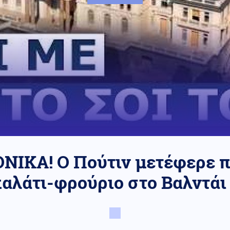
ΝΙΚΑ! Ο Πούτιν μετέφερε π
παλάτι-φρούριο στο Βαλντάι