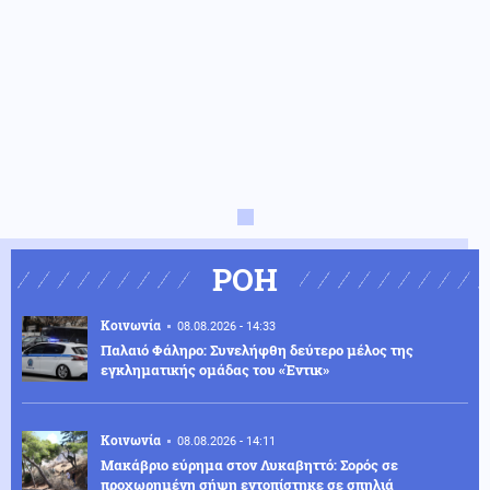
ΡΟΗ
Κοινωνία
08.08.2026 - 14:33
Παλαιό Φάληρο: Συνελήφθη δεύτερο μέλος της
εγκληματικής ομάδας του «Έντικ»
Κοινωνία
08.08.2026 - 14:11
Μακάβριο εύρημα στον Λυκαβηττό: Σορός σε
προχωρημένη σήψη εντοπίστηκε σε σπηλιά