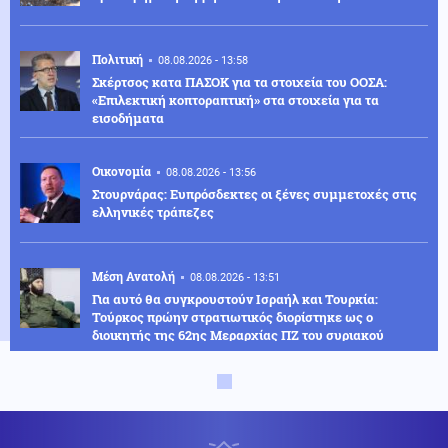
Πολιτική
08.08.2026 - 13:58
Σκέρτσος κατα ΠΑΣΟΚ για τα στοιχεία του ΟΟΣΑ:
«Επιλεκτική κοπτοραπτική» στα στοιχεία για τα
εισοδήματα
Οικονομία
08.08.2026 - 13:56
Στουρνάρας: Ευπρόσδεκτες οι ξένες συμμετοχές στις
ελληνικές τράπεζες
Μέση Ανατολή
08.08.2026 - 13:51
Για αυτό θα συγκρουστούν Ισραήλ και Τουρκία:
Τούρκος πρώην στρατιωτικός διορίστηκε ως ο
διοικητής της 62ης Μεραρχίας ΠΖ του συριακού
στρατού
Κόσμος
08.08.2026 - 13:42
Ο τυφώνας Dolphin σαρώνει την Ιαπωνία: Τραυματίες
και δεκάδες χιλιάδες κτίρια χωρίς ρεύμα (βίντεο)