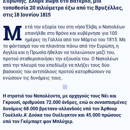
Ευρώπης. Έλαβε χώρα στο Βατερλό, μία
τοποθεσία 20 χιλιόμετρα έξω από τις Βρυξέλλες,
στις 18 Ιουνίου 1815
Μ
ετά την εξορία του στη νήσο Έλβα, ο Ναπολέων
επανήλθε στο θρόνο και κυβέρνησε για 100
ημέρες τη Γαλλία από τον Μάρτιο του 1815. Με
το φάντασμά του να πλανάται πάνω από την Ευρώπη, η
Αγγλία και η Πρωσία ήθελαν να τελειώνουν μαζί του,
προτού σταθεροποιήσει την εξουσία του. Ο Ναπολέων
από την πλευρά του επεδίωξε να πλήξει τους δύο
βασικούς του αντιπάλους προτού κατορθώσουν να
ενώσουν τις δυνάμεις τους.
Η στρατιά του Ναπολέοντα, με αρχηγούς τους Νέι και
Γκρουσί, αριθμούσε 72.000 άνδρες, ενώ οι συνασπισμένες
δυνάμεις 68.000 βρετανο-ολλανδούς υπό τον Άρθουρ
Γουέλσλι Α' Δούκα του Ουέλιγκτον και 45.000 πρώσους
υπό τον Γκέμπαρτ φον Μπλύχερ.