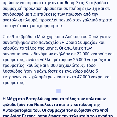
πρώσων να περάσει στην αντεπίθεση. Στις 8 το βράδυ η
συμμαχική προέλαση βρίσκεται σε πλήρη εξέλιξη και σε
συνδυασμό με τις επιθέσεις των πρώσων από την
ανατολική πλευρά, προκαλεί πανικό στον γαλλικό στρατό
και την άτακτη υποχώρησή του.
Στις 9 το βράδυ ο Μπλίχερ και ο Δούκας του Ουέλιγκτον
συναντήθηκαν στο πανδοχείο «Η Ωραία Συμμαχία» και
κήρυξαν το τέλος της μάχης. Οι απώλειες των
συνασπισμένων δυνάμεων ανήλθαν σε 22.000 νεκρούς και
τραυματίες, ενώ οι γάλλοι μέτρησαν 25.000 νεκρούς και
τραυματίες, καθώς και 8.000 αιχμαλώτους. Τόσο
λυσσώδης ήταν η μάχη, ώστε σε ένα χώρο μόλις 5
τετραγωνικών χιλιομέτρων έκειτοντο 47.000 νεκροί και
τραυματίες.
Η Μάχη στο Βατερλώ σήμανε το τέλος των πολιτικών
φιλοδοξιών του Ναπολέοντα και την κατάλυση της
Αυτοκρατορίας του. Οι σύμμαχοι τον εξόρισαν στο νησί
της Αγίας Ελένης, όπου άφησε την τελευταία του πνοή το