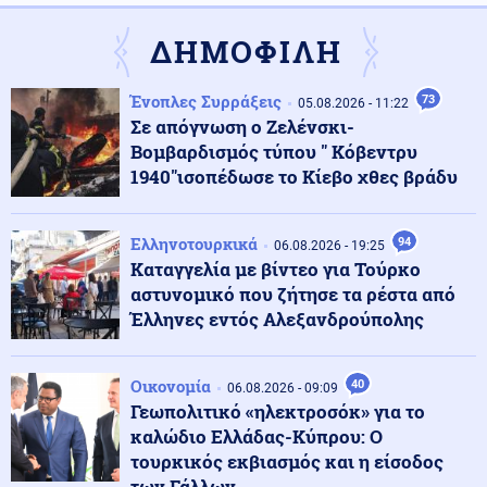
αβεβαιότητας για το Ιράν, το πετρέλαιο και τη Fed
ΔΗΜΟΦΙΛΗ
Ένοπλες Συρράξεις
06.08.2026 - 23:58
Ένοπλες Συρράξεις
73
05.08.2026 - 11:22
“Ρουκέτα” του πρώην Ουκρανού Α/ΓΕΕΔ και νυν
Σε απόγνωση ο Ζελένσκι-
πρέσβη στο Λονδίνο: "Πώς η Ρωσία εξουδετερώνει τα
Βομβαρδισμός τύπου " Κόβεντρυ
όπλα του ΝΑΤΟ στο πεδίο της μάχης"
1940"ισοπέδωσε το Κίεβο χθες βράδυ
Κοινωνία
06.08.2026 - 23:50
Στο νοσοκομείο διακομίστηκε ναυτικό που
Ελληνοτουρκικά
94
06.08.2026 - 19:25
τραυματίστηκε κατά τη πρόσδεση πλοίου στο λιμάνι
Καταγγελία με βίντεο για Τούρκο
της Ρόδου
αστυνομικό που ζήτησε τα ρέστα από
Έλληνες εντός Αλεξανδρούπολης
Καιρός
06.08.2026 - 23:42
Καιρός: Έρχεται τριήμερο με 40άρια και ισχυρά
μελτέμια
Οικονομία
40
06.08.2026 - 09:09
Γεωπολιτικό «ηλεκτροσόκ» για το
καλώδιο Ελλάδας-Κύπρου: Ο
Κοινωνία
06.08.2026 - 23:34
τουρκικός εκβιασμός και η είσοδος
Έφτασε στην Ελλάδα η 46χρονη που κατηγορείται για
των Γάλλων