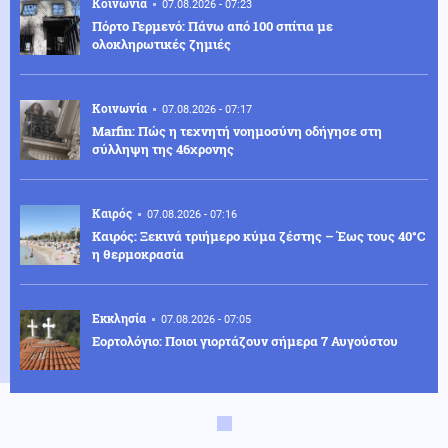
Κοινωνία
07.08.2026 - 07:23
Πόρτο Γερμενό: Πάνω από 100 σπίτια με
ολοκληρωτικές ζημιές
Κοινωνία
07.08.2026 - 07:17
Marfin: Πώς η τεχνητή νοημοσύνη οδήγησε στη
σύλληψη της 46χρονης
Καιρός
07.08.2026 - 07:16
Καιρός: Ξεκινά τριήμερο κύμα ζέστης – Έως τους 40°C
η θερμοκρασία
Εκκλησία
07.08.2026 - 07:05
Εορτολόγιο: Ποιοι γιορτάζουν σήμερα 7 Αυγούστου
Οικονομία
06.08.2026 - 23:58
Κόπωση της Wall Street μετά τα ρεκόρ εν μέσω