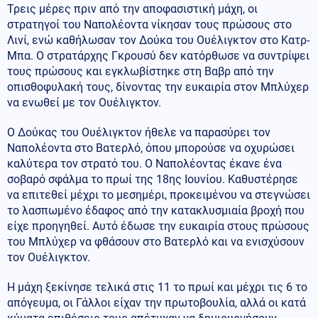
Τρεις μέρες πριν από την αποφασιστική μάχη, οι
στρατηγοί του Ναπολέοντα νίκησαν τους πρώσους στο
Λινί, ενώ καθήλωσαν τον Δούκα του Ουέλιγκτον στο Κατρ-
Μπα. Ο στρατάρχης Γκρουσύ δεν κατόρθωσε να συντρίψει
τους πρώσους και εγκλωβίστηκε στη Βαβρ από την
οπισθοφυλακή τους, δίνοντας την ευκαιρία στον Μπλύχερ
να ενωθεί με τον Ουέλιγκτον.
Ο Δούκας του Ουέλιγκτον ήθελε να παρασύρει τον
Ναπολέοντα στο Βατερλό, όπου μπορούσε να οχυρώσει
καλύτερα τον στρατό του. Ο Ναπολέοντας έκανε ένα
σοβαρό σφάλμα το πρωί της 18ης Ιουνίου. Καθυστέρησε
να επιτεθεί μέχρι το μεσημέρι, προκειμένου να στεγνώσει
το λασπωμένο έδαφος από την κατακλυσμιαία βροχή που
είχε προηγηθεί. Αυτό έδωσε την ευκαιρία στους πρώσους
του Μπλύχερ να φθάσουν στο Βατερλό και να ενισχύσουν
τον Ουέλιγκτον.
Η μάχη ξεκίνησε τελικά στις 11 το πρωί και μέχρι τις 6 το
απόγευμα, οι Γάλλοι είχαν την πρωτοβουλία, αλλά οι κατά