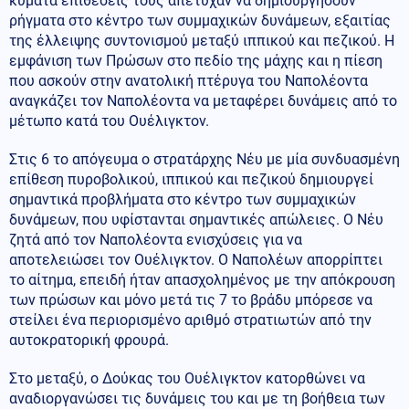
κύματα επιθέσεις τους απέτυχαν να δημιουργήσουν
ρήγματα στο κέντρο των συμμαχικών δυνάμεων, εξαιτίας
της έλλειψης συντονισμού μεταξύ ιππικού και πεζικού. Η
εμφάνιση των Πρώσων στο πεδίο της μάχης και η πίεση
που ασκούν στην ανατολική πτέρυγα του Ναπολέοντα
αναγκάζει τον Ναπολέοντα να μεταφέρει δυνάμεις από το
μέτωπο κατά του Ουέλιγκτον.
Στις 6 το απόγευμα ο στρατάρχης Νέυ με μία συνδυασμένη
επίθεση πυροβολικού, ιππικού και πεζικού δημιουργεί
σημαντικά προβλήματα στο κέντρο των συμμαχικών
δυνάμεων, που υφίστανται σημαντικές απώλειες. Ο Νέυ
ζητά από τον Ναπολέοντα ενισχύσεις για να
αποτελειώσει τον Ουέλιγκτον. Ο Ναπολέων απορρίπτει
το αίτημα, επειδή ήταν απασχολημένος με την απόκρουση
των πρώσων και μόνο μετά τις 7 το βράδυ μπόρεσε να
στείλει ένα περιορισμένο αριθμό στρατιωτών από την
αυτοκρατορική φρουρά.
Στο μεταξύ, ο Δούκας του Ουέλιγκτον κατορθώνει να
αναδιοργανώσει τις δυνάμεις του και με τη βοήθεια των