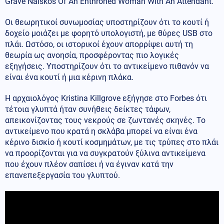
Grave Naiskos Of An Enthroned Woman With An Attendant.
Οι θεωρητικοί συνωμοσίας υποστηρίζουν ότι το κουτί ή
δοχείο μοιάζει με φορητό υπολογιστή, με θύρες USB στο
πλάι. Ωστόσο, οι ιστορικοί έχουν απορρίψει αυτή τη
θεωρία ως ανοησία, προσφέροντας πιο λογικές
εξηγήσεις. Υποστηρίζουν ότι το αντικείμενο πιθανόν να
είναι ένα κουτί ή μια κέρινη πλάκα.
Η αρχαιολόγος Kristina Killgrove εξήγησε στο Forbes ότι
τέτοια γλυπτά ήταν συνήθεις δείκτες τάφων,
απεικονίζοντας τους νεκρούς σε ζωντανές σκηνές. Το
αντικείμενο που κρατά η σκλάβα μπορεί να είναι ένα
κέρινο δισκίο ή κουτί κοσμημάτων, με τις τρύπες στο πλάι
να προορίζονται για να συγκρατούν ξύλινα αντικείμενα
που έχουν πλέον σαπίσει ή να έγιναν κατά την
επανεπεξεργασία του γλυπτού.