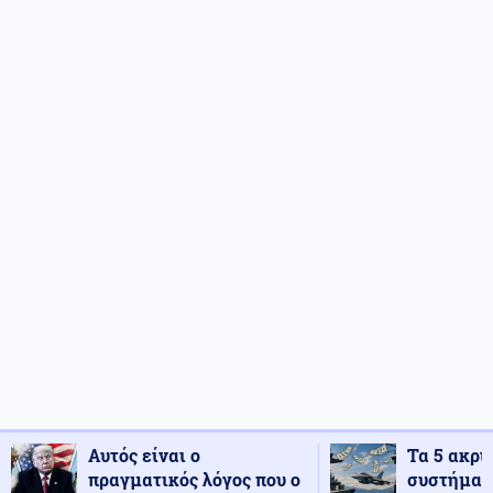
Αυτός είναι ο
Τα 5 ακρι
πραγματικός λόγος που ο
συστήματ