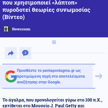
που χρησιμοποιεί «λάπτοπ»
πυροδοτεί θεωρίες συνωμοσίας
(Βίντεο)
Newsroom
2
Προσθέστε το pentapostagma.gr ως
προτιμώμενη πηγή στα αποτελέσματα
αναζήτησης στην Google.
Το άγαλμα, που χρονολογείται γύρω στο 100 π.Χ.,
εκτίθεται στο Μουσείο J. Paul Getty και