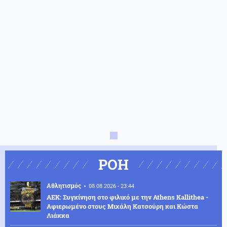
ΡΟΗ
Αθλητισμός
08.08.2026 - 23:44
ΑΕΚ: Συγκίνηση στο φιλικό με την Athens Kallithea -
Αφιερωμένο στους Μιχάλη Κατσούρη και Κώστα
Λιάκκα