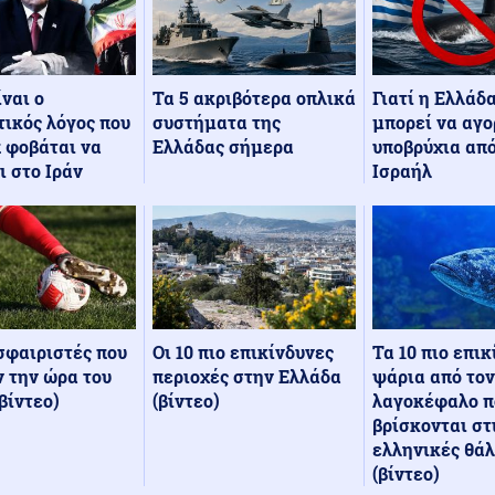
Τα 5 ακριβότερα οπλικά
Γιατί η Ελλάδ
ίναι ο
συστήματα της
μπορεί να αγο
ικός λόγος που
Ελλάδας σήμερα
υποβρύχια από
 φοβάται να
Ισραήλ
ι στο Ιράν
Οι 10 πιο επικίνδυνες
Τα 10 πιο επι
σφαιριστές που
περιοχές στην Ελλάδα
ψάρια από τον
 την ώρα του
(βίντεο)
λαγοκέφαλο π
βίντεο)
βρίσκονται στ
ελληνικές θά
(βίντεο)