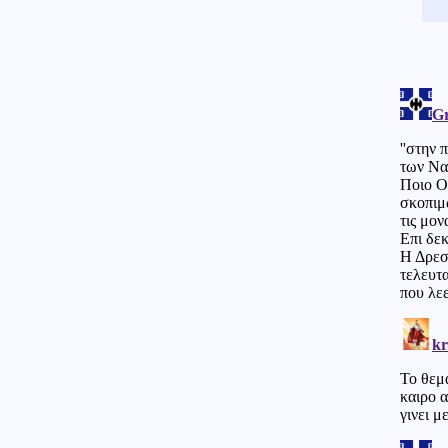
Θεσσαλονίκη: Βαριές ποινές σε
τέσσερις συλληφθέντες για
παράνομο τζόγο
Πολιτική
06.08.2026 - 13:19
ΠΑΣΟΚ: «Η κυβέρνηση
επιχειρεί να παρουσιάσει το
φιάσκο ως επιτυχία»
Κόσμος
06.08.2026 - 13:08
Λίβανος: Κλιμάκωση των
ισραηλινών επιθέσεων στον
νότιο Λίβανο
ΗΠΑ
06.08.2026 - 13:07
"Μαλλιά κουβάρια" στο Κάμπ
Ντέιβιντ Τραμπ και Χέγκσεθ
λόγω μεγάλης έλλειψης
πυραύλων PATRIOT