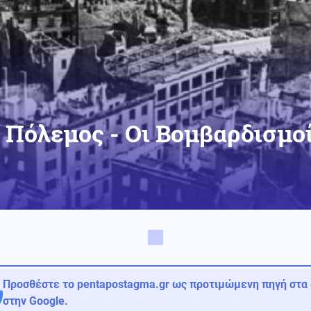
 Πόλεμος - Οι Βομβαρδισμο
Προσθέστε το pentapostagma.gr ως προτιμώμενη πηγή στα
στην Google.