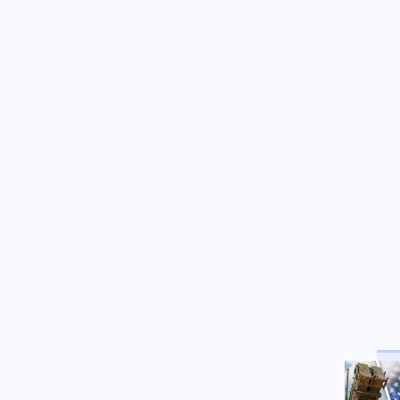
Ηράκλειο: Θύμα επενδυτικής
απάτης έχασε πάνω από
100.000 ευρώ
Πολιτική
06.08.2026 - 14:45
Θεοδωρικάκος: Οι 7 άξονες για
την ενίσχυση της βιομηχανίας
Κοινωνία
06.08.2026 - 14:38
Φωτιά στην Καλαμάτα στην
περιοχή Αριοχώρι – Επιχειρούν
2 εναέρια
Παγκοσμιοποίηση
06.08.2026 - 14:29
Συναγερμός σε Γερμανικό
πολιτικό αεροδρόμιο-
Eντοπίστηκε drone φορτωμένο
με εκρηκτικά
Κοινωνία
06.08.2026 - 14:21
Φωτιά στο Αγρίνιο: Απειλείται