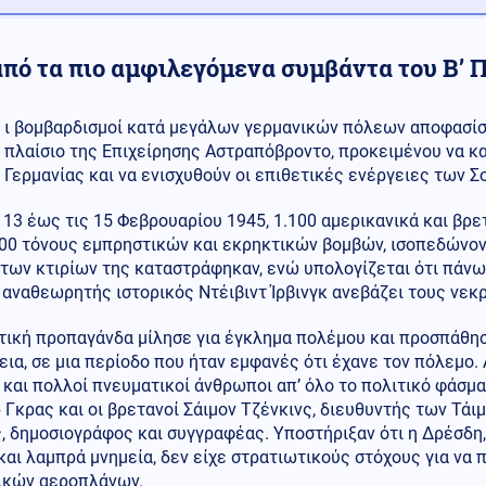
από τα πιο αμφιλεγόμενα συμβάντα του Β’
ι βομβαρδισμοί κατά μεγάλων γερμανικών πόλεων αποφασίσ
πλαίσιο της Επιχείρησης Αστραπόβροντο, προκειμένου να κα
Γερμανίας και να ενισχυθούν οι επιθετικές ενέργειες των 
 13 έως τις 15 Φεβρουαρίου 1945, 1.100 αμερικανικά και βρ
000 τόνους εμπρηστικών και εκρηκτικών βομβών, ισοπεδώνον
των κτιρίων της καταστράφηκαν, ενώ υπολογίζεται ότι πάνω
 αναθεωρητής ιστορικός Ντέιβιντ Ίρβινγκ ανεβάζει τους νεκ
τική προπαγάνδα μίλησε για έγκλημα πολέμου και προσπάθησ
ια, σε μια περίοδο που ήταν εμφανές ότι έχανε τον πόλεμο
και πολλοί πνευματικοί άνθρωποι απ’ όλο το πολιτικό φάσμ
 Γκρας και οι βρετανοί Σάιμον Τζένκινς, διευθυντής των Τάι
, δημοσιογράφος και συγγραφέας. Υποστήριξαν ότι η Δρέσδη,
και λαμπρά μνημεία, δεν είχε στρατιωτικούς στόχους για να
ικών αεροπλάνων.