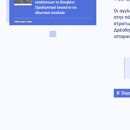
επιθέσεων το Κουβέιτ:
Προληπτικό λουκέτο σε
Οι αγγλ
ιδιωτικό σχολείο
στην πό
στρατιω
Κοινωνία
06.08.2026 - 15:10
Δρέσδης
Νέα έκτακτα μέτρα για τον
περιορισμό της ευλογιάς των
ιστορικ
προβάτων μετά από μόλυνση
εκτροφών
Κοινωνία
06.08.2026 - 15:08
Τηλεφωνικό spam:
Αποζημίωση-μαμούθ 20.000
ευρώ από πάροχο ενέργειας
Ελληνοτουρκικά
06.08.2026 - 15:02
Β΄ Παγ
Τούρκος Πρέσβης: «Ο Καντάφι
έσωσε την Τουρκία το 1974 από
το εμπάργκο των ΗΠΑ»-Ποιος
είναι ο κίνδυνος σήμερα για την
Ελλάδα
Κοινωνία
06.08.2026 - 14:54