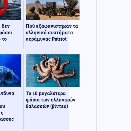
α δεν
Πού εξαφανίστηκαν τα
ράσει
ελληνικά συστήματα
 το
αεράμυνας Patriot
κίνδυνα
Τα 10 μεγαλύτερα
ψάρια των ελληνικών
ου
θαλασσών (βίντεο)
ις
λασσες