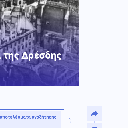
ί της Δρέσδης
 αποτελέσματα αναζήτησης