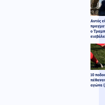
φωτοβολταϊκό πάρκο
Υγεία
06.08.2026 - 14:10
Τηλεργασία: Ο αντίκτυπος στην
Αυτός ε
ψυχική υγεία και το «δικαίωμα
πραγματ
στην αποσύνδεση»
ο Τραμπ
Κόσμος
06.08.2026 - 13:55
εισβάλε
Γερμανία: Συνελήφθη
Ουκρανός που κατηγορείται για
κατασκοπεία
Κοινωνία
06.08.2026 - 13:39
Άνω Λιόσια: Δύο συλλήψεις για
τον θάνατο του 72χρονου
10 ποδο
Ενέργεια
06.08.2026 - 13:35
πέθαναν
Παπασταύρου: Η Meridiam
αγώνα (
δίνει νέα δυναμική στον Great
Sea Interconnector (βίντεο)
Κοινωνία
06.08.2026 - 13:25