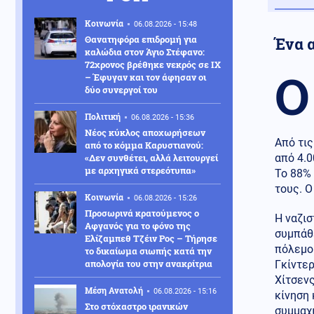
Κοινωνία
06.08.2026 - 15:48
Θανατηφόρα επιδρομή για
Ένα 
καλώδια στον Άγιο Στέφανο:
72χρονος βρέθηκε νεκρός σε ΙΧ
Ο
– Έφυγαν και τον άφησαν οι
δύο συνεργοί του
Πολιτική
06.08.2026 - 15:36
Νέος κύκλος αποχωρήσεων
Από τις
από το κόμμα Καρυστιανού:
«Δεν συνθέτει, αλλά λειτουργεί
από 4.
με αρχηγικά στερεότυπα»
Το 88% 
τους. Ο
Κοινωνία
06.08.2026 - 15:26
Προσωρινά κρατούμενος ο
Η ναζισ
Αφγανός για το φόνο της
συμπάθε
Ελίζαμπεθ Τζέιν Ρος – Τήρησε
πόλεμο 
το δικαίωμα σιωπής κατά την
απολογία του στην ανακρίτρια
Γκίντερ
Χίτσενς
Μέση Ανατολή
06.08.2026 - 15:16
κίνηση 
Στο στόχαστρο ιρανικών
συμμαχ