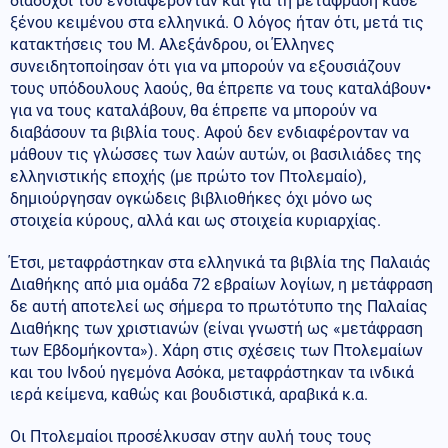
διάδοχοί του ενδιαφέρονταν και για τη μετάφραση κάθε
ξένου κειμένου στα ελληνικά. Ο λόγος ήταν ότι, μετά τις
κατακτήσεις του Μ. Αλεξάνδρου, οι Έλληνες
συνειδητοποίησαν ότι για να μπορούν να εξουσιάζουν
τους υπόδουλους λαούς, θα έπρεπε να τους καταλάβουν•
για να τους καταλάβουν, θα έπρεπε να μπορούν να
διαβάσουν τα βιβλία τους. Αφού δεν ενδιαφέρονταν να
μάθουν τις γλώσσες των λαών αυτών, οι βασιλιάδες της
ελληνιστικής εποχής (με πρώτο τον Πτολεμαίο),
δημιούργησαν ογκώδεις βιβλιοθήκες όχι μόνο ως
στοιχεία κύρους, αλλά και ως στοιχεία κυριαρχίας.
Έτσι, μεταφράστηκαν στα ελληνικά τα βιβλία της Παλαιάς
Διαθήκης από μια ομάδα 72 εβραίων λογίων, η μετάφραση
δε αυτή αποτελεί ως σήμερα το πρωτότυπο της Παλαίας
Διαθήκης των χριστιανών (είναι γνωστή ως «μετάφραση
των Εβδομήκοντα»). Χάρη στις σχέσεις των Πτολεμαίων
και του Ινδού ηγεμόνα Ασόκα, μεταφράστηκαν τα ινδικά
ιερά κείμενα, καθώς και βουδιστικά, αραβικά κ.α.
Οι Πτολεμαίοι προσέλκυσαν στην αυλή τους τους