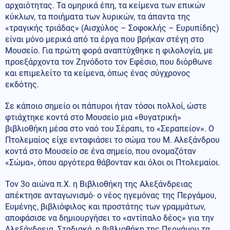
αρχαιότητας. Τα ομηρικά έπη, τα κείμενα των επικών
κύκλων, τα ποιήματα των λυρικών, τα άπαντα της
«τραγικής τριάδας» (Αισχύλος – Σοφοκλής – Ευρυπίδης)
είναι μόνο μερικά από τα έργα που βρήκαν στέγη στο
Μουσείο. Για πρώτη φορά αναπτύχθηκε η φιλολογία, με
προεξάρχοντα τον Ζηνόδοτο τον Εφέσιο, που διόρθωνε
και επιμελείτο τα κείμενα, όπως ένας σύγχρονος
εκδότης.
Σε κάποιο σημείο οι πάπυροι ήταν τόσοι πολλοί, ώστε
φτιάχτηκε κοντά στο Μουσείο μια «θυγατρική»
βιβλιοθήκη μέσα στο ναό του Σέραπι, το «Σεραπείον». Ο
Πτολεμαίος είχε ενταφιάσει το σώμα του Μ. Αλεξάνδρου
κοντά στο Μουσείο σε ένα σημείο, που ονομαζόταν
«Σώμα», όπου αργότερα θάβονταν και όλοι οι Πτολεμαίοι.
Τον 3ο αιώνα π.Χ. η Βιβλιοθήκη της Αλεξάνδρειας
απέκτησε ανταγωνισμό∙ ο νέος ηγεμόνας της Περγάμου,
Ευμένης, βιβλιόφιλος και προστάτης των γραμμάτων,
αποφάσισε να δημιουργήσει το «αντίπαλο δέος» για την
Αλεξάνδρεια. Σταδιακά, η βιβλιοθήκη της Περγάμου τα