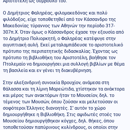
Αριστοτέλη ως σύμβουλό του.
Ο Δημήτριος Φαληρέας, φιλομακεδόνας και πολύ
φιλόδοξος, είχε τοποθετηθεί από τον Κάσσανδρο της
Μακεδονίας τύραννος των Αθηνών την περίοδο 317-
307π.Χ. Όταν όμως ο Κάσσανδρος έχασε την εξουσία από
το Δημήτριο Πολιορκητή, ο Φαληρέας κατέφυγε στην
αιγυπτιακή αυλή. Εκεί μεταλαμπάδευσε το αριστοτελικό
πρότυπο της περιπατητικής διδασκαλίας. Έχοντας ως
πρότυπο τη βιβλιοθήκη του Αριστοτέλη, βοήθησε τον
Πτολεμαίο να δημιουργήσει μια συλλογή βιβλίων με θέμα
τη βασιλεία και εν γένει τη διακυβέρνηση.
Στην αλεξανδρινή συνοικία Βρουχίον, ανάμεσα στη
θάλασσα και τη λίμνη Μαρεώτιδα, χτίστηκαν τα ανάκτορα
και μέρος των ανακτόρων ήταν το Μουσείον, δηλ. το
τέμενος των Μουσών, όπου ζούσαν και μελετούσαν οι
σοφότεροι Έλληνες διανοητές. Σ’ αυτόν το χώρο
δημιουργήθηκε η Βιβλιοθήκη. Στις αψιδωτές στοές του
Μουσείου δημιουργήθηκαν κόγχες, δηλ. θήκες, όπου
τοποθετούσαν παπύρινους κυλίνδρους, οι οποίοι στην