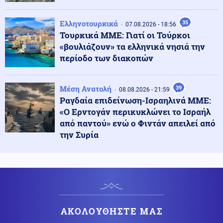
όπλα - Στερεύουν τα αποθέματα
Ελληνοτουρκικά
35
07.08.2026 - 18:56
Τουρκικά ΜΜΕ: Γιατί οι Τούρκοι
Υγεία
09.08.2026 - 09:41
«βουλιάζουν» τα ελληνικά νησιά την
Ιός Δυτικού Νείλου: Πώς μεταδίδεται, τα συμπτώματα
- Πώς να προστατευθείτε
περίοδο των διακοπών
Κοινωνία
Μέση Ανατολή
39
09.08.2026 - 09:35
08.08.2026 - 21:59
Κλειστό το beach bar στην Πάρο όπου πνίγηκε ο
Ραγδαία επιδείνωση-Ισραηλινά ΜΜΕ:
4χρονος: Το χρονικό της τραγωδίας
«Ο Ερντογάν περικυκλώνει το Ισραήλ
από παντού» ενώ ο Φιντάν απειλεί από
την Συρία
Οικονομία
09.08.2026 - 09:31
Στα 15 δισ. ευρώ ο στόχος για νέα δάνεια το 2026: Η
κερδοφορία των τραπεζών το α΄εξάμηνο
Υγεία
09.08.2026 - 09:26
Σε εγρήγορση οι Αρχές για την έξαρση του ιού του
ΑΚΟΛΟΥΘΗΣΤΕ ΜΑΣ
Δυτικού Νείλου, στο επίκεντρο η Αττική