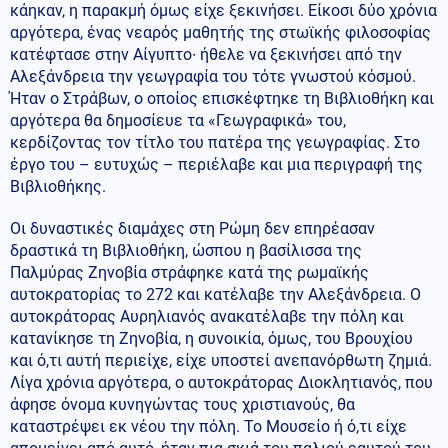
κάηκαν, η παρακμή όμως είχε ξεκινήσει. Είκοσι δύο χρόνια
αργότερα, ένας νεαρός μαθητής της στωϊκής φιλοσοφίας
κατέφτασε στην Αίγυπτο∙ ήθελε να ξεκινήσει από την
Αλεξάνδρεια την γεωγραφία του τότε γνωστού κόσμού.
Ήταν ο Στράβων, ο οποίος επισκέφτηκε τη Βιβλιοθήκη και
αργότερα θα δημοσίευε τα «Γεωγραφικά» του,
κερδίζοντας τον τίτλο του πατέρα της γεωγραφίας. Στο
έργο του – ευτυχώς – περιέλαβε και μια περιγραφή της
Βιβλιοθήκης.
Οι δυναστικές διαμάχες στη Ρώμη δεν επηρέασαν
δραστικά τη Βιβλιοθήκη, ώσπου η βασίλισσα της
Παλμύρας Ζηνοβία στράφηκε κατά της ρωμαϊκής
αυτοκρατορίας το 272 και κατέλαβε την Αλεξάνδρεια. Ο
αυτοκράτορας Αυρηλιανός ανακατέλαβε την πόλη και
κατανίκησε τη Ζηνοβία, η συνοικία, όμως, του Βρουχίου
και ό,τι αυτή περιείχε, είχε υποστεί ανεπανόρθωτη ζημιά.
Λίγα χρόνια αργότερα, ο αυτοκράτορας Διοκλητιανός, που
άφησε όνομα κυνηγώντας τους χριστιανούς, θα
καταστρέψει εκ νέου την πόλη. Το Μουσείο ή ό,τι είχε