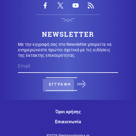
Μέση Ανατολή
09.08.2026 - 09:25
Θρίλερ στα Στενά του Ορμούζ: Η συμφωνία με το Ομάν
δεν αρκεί – Τι απαιτεί η Τεχεράνη
NEWSLETTER
Με την εγγραφή σας στο Newsletter μπορείτε να
Καιρός
09.08.2026 - 09:24
ενημερώνεστε πρώτοι σχετικά με τις ειδήσεις
Καιρός: Έως 39 βαθμούς σήμερα - Που θα έχει
της έκτακτης επικαιρότητας.
μελτέμια
Οικονομία
09.08.2026 - 09:18
Μειωμένη Σύνταξη: Όσα πρέπει να γνωρίζετε – Τα
ΕΓΓΡΑΦΗ
«κλειδιά» για την τελική επιλογή
Κόσμος
09.08.2026 - 09:11
Όροι χρήσης
Το σπίτι του τρόμου στο Άινταχο: Η νύχτα που 4
φοιτητές δολοφονήθηκαν μέσα σε λίγα λεπτά
Επικοινωνία
©2026 Pentapostagma.gr