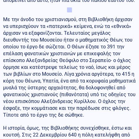
απομείνει από αυτό, ήταν πια σκιά του παλιού εαυτού του.
Με την άνοδο του χριστιανισμού, στη Βιβλιοθήκη άρχισαν
να υπερισχύουν τα «πατερικά» κείμενα, ενώ τα «εθνικά»
άρχισαν να εξαφανίζονται. Τελευταίος μεγάλος
διευθυντής του Μουσείου ήταν ο μαθηματικός Θέων, του
οποίου το έργο δε σώζεται. Ο Θέων έζησε το 391 την
επέλαση φανατικών χριστιανών με επικεφαλής τον
επίσκοπο Αλεξανδρείας Θεόφιλο στο Σεραπείο∙ ο όχλος
όρμησε και κατέστρεψε τελείως το ναό, ίσως και μέρος
των βιβλίων στο Μουσείο. Λίγα χρόνια αργότερα, το 415 η
κόρη του Θέωνα, Υπατία, ένα από τα κορυφαία μαθηματικά
μυαλά της ύστερης αρχαιότητας, θα δολοφονηθεί από
φανατικούς χριστιανούς (πιθανότατα) υπό τις οδηγίες του
νέου επισκόπου Αλεξάνδρειας Κυρίλλου. Ο όχλος την
έσφαξε, την κομμάτιασε και την παρέδωσε στις φλόγες.
Τίποτε από το έργο της δε σώθηκε.
Η ιστορία, όμως, της Βιβλιοθήκης συνεχίσθηκε, έστω και
κουτσή. Στις 22 Δεκεμβρίου 640 η πόλη κατελήφθη από