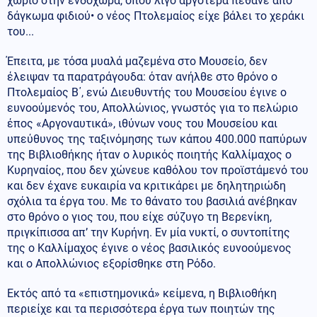
χωριό στην ενδοχώρα, όπου λίγο αργότερα πέθανε από
δάγκωμα φιδιού• ο νέος Πτολεμαίος είχε βάλει το χεράκι
του...
Έπειτα, με τόσα μυαλά μαζεμένα στο Μουσείο, δεν
έλειψαν τα παρατράγουδα: όταν ανήλθε στο θρόνο ο
Πτολεμαίος Β΄, ενώ Διευθυντής του Μουσείου έγινε ο
ευνοούμενός του, Απολλώνιος, γνωστός για το πελώριο
έπος «Αργοναυτικά», ιθύνων νους του Μουσείου και
υπεύθυνος της ταξινόμησης των κάπου 400.000 παπύρων
της Βιβλιοθήκης ήταν ο λυρικός ποιητής Καλλίμαχος ο
Κυρηναίος, που δεν χώνευε καθόλου τον προϊστάμενό του
και δεν έχανε ευκαιρία να κριτικάρει με δηλητηριώδη
σχόλια τα έργα του. Με το θάνατο του βασιλιά ανέβηκαν
στο θρόνο ο γιος του, που είχε σύζυγο τη Βερενίκη,
πριγκίπισσα απ’ την Κυρήνη. Εν μία νυκτί, ο συντοπίτης
της ο Καλλίμαχος έγινε ο νέος βασιλικός ευνοούμενος
και ο Απολλώνιος εξορίσθηκε στη Ρόδο.
Εκτός από τα «επιστημονικά» κείμενα, η Βιβλιοθήκη
περιείχε και τα περισσότερα έργα των ποιητών της