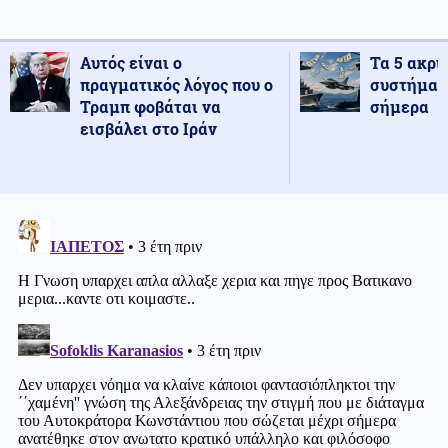
Αυτός είναι ο
Τα 5 ακρι
πραγματικός λόγος που ο
συστήματ
Τραμπ φοβάται να
σήμερα
εισβάλει στο Ιράν