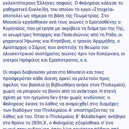
εκλεκτότερους Έλληνες σοφούς. Ο Φαληρέας κάλεσε το
μαθηματικό Ευκλείδη, του οποίου το εργο «Στοιχεία»
αποτελεί ως σήμερα τη βάση της Γεωμετρίας. Στο
Μουσείο εργάσθηκαν ανά τους αιώνες ο Ερατοσθένης ο
Κυρηναίος, που μέτρησε με ακρίβεια τη διάμετρο της Γης,
οι γεωμέτρες Ίππαρχος και Ποσειδώνιος από τη Ρόδο, οι
μηχανικοί Ήρωνας και Κτησίβιος, ο τρανός Αρχιμήδης, ο
Αρίσταρχος ο Σάμιος που ανέπτυξε τη θεωρία του
ηλιοκεντρικού συστήματος αιώνες πριν τον Κοπέρνικο, οι
γιατροί Ηρόφιλος και Ερασίστρατος, κ.α.
Οι σοφοί διαβιούσαν μέσα στο Μουσείο και τους
προσφερόταν κάθε άνεση, αρκεί να μελετούν προς
όφελος του βασιλιά (η Βιβλιοθήκη ανήκε στον Πτολεμαίο),
χωρίς να μπορούν να βγούν από τα ανάκτορα. Η στενή
σχέση με τον ηγεμόνα δεν ήταν χωρίς κινδύνους: ο
Φαληρέας έκανε το λάθος να αναμειχθεί στις διαμάχες
των διαδόχων του Πτολεμαίου Α΄ υποστηρίζοντας το
λάθος γιό του. Όταν ο Πτολεμαίος Β΄ Φιλάδελφος ανέβηκε
στο θρόνο το 283π.Χ., ο Φαληρέας εξορίσθηκε σ’ ένα