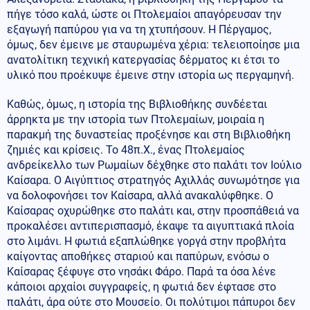
πήγε τόσο καλά, ώστε οι Πτολεμαίοι απαγόρευσαν την
εξαγωγή παπύρου για να τη χτυπήσουν. Η Πέργαμος,
όμως, δεν έμεινε με σταυρωμένα χέρια: τελειοποίησε μια
ανατολίτικη τεχνική κατεργασίας δέρματος κι έτσι το
υλικό που προέκυψε έμεινε στην ιστορία ως περγαμηνή.
Καθώς, όμως, η ιστορία της Βιβλιοθήκης συνδέεται
άρρηκτα με την ιστορία των Πτολεμαίων, μοιραία η
παρακμή της δυναστείας προξένησε και στη Βιβλιοθήκη
ζημιές και κρίσεις. Το 48π.Χ., ένας Πτολεμαίος
ανδρείκελλο των Ρωμαίων δέχθηκε στο παλάτι τον Ιούλιο
Καίσαρα. Ο Αιγύπτιος στρατηγός Αχιλλάς συνωμότησε για
να δολοφονήσει τον Καίσαρα, αλλά ανακαλύφθηκε. Ο
Καίσαρας οχυρώθηκε στο παλάτι και, στην προσπάθειά να
προκαλέσει αντιπερισπασμό, έκαψε τα αιγυπτιακά πλοία
στο λιμάνι. Η φωτιά εξαπλώθηκε γοργά στην προβλήτα
καίγοντας αποθήκες σταριού και παπύρων, ενόσω ο
Καίσαρας ξέφυγε στο νησάκι Φάρο. Παρά τα όσα λένε
κάποιοι αρχαίοι συγγραφείς, η φωτιά δεν έφτασε στο
παλάτι, άρα ούτε στο Μουσείο. Οι πολύτιμοι πάπυροι δεν