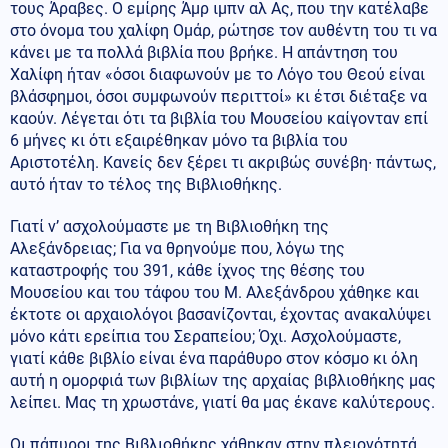
τους Άραβες. Ο εμίρης Άμρ ιμπν αλ Ας, που την κατέλαβε
στο όνομα του χαλίφη Ομάρ, ρώτησε τον αυθέντη του τι να
κάνει με τα πολλά βιβλία που βρήκε. Η απάντηση του
Χαλίφη ήταν «όσοι διαφωνούν με το Λόγο του Θεού είναι
βλάσφημοι, όσοι συμφωνούν περιττοί» κι έτσι διέταξε να
καούν. Λέγεται ότι τα βιβλία του Μουσείου καίγονταν επί
6 μήνες κι ότι εξαιρέθηκαν μόνο τα βιβλία του
Αριστοτέλη. Κανείς δεν ξέρει τι ακριβώς συνέβη∙ πάντως,
αυτό ήταν το τέλος της Βιβλιοθήκης.
Γιατί ν’ ασχολούμαστε με τη Βιβλιοθήκη της
Αλεξάνδρειας; Για να θρηνούμε που, λόγω της
καταστροφής του 391, κάθε ίχνος της θέσης του
Μουσείου και του τάφου του Μ. Αλεξάνδρου χάθηκε και
έκτοτε οι αρχαιολόγοι βασανίζονται, έχοντας ανακαλύψει
μόνο κάτι ερείπια του Σεραπείου; Όχι. Ασχολούμαστε,
γιατί κάθε βιβλίο είναι ένα παράθυρο στον κόσμο κι όλη
αυτή η ομορφιά των βιβλίων της αρχαίας βιβλιοθήκης μας
λείπει. Μας τη χρωστάνε, γιατί θα μας έκανε καλύτερους.
Οι πάπυροι της Βιβλιοθήκης χάθηκαν στην πλειονότητά