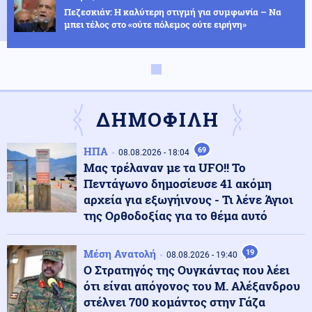
Πεζεσκιάν: Η καλύτερη στιγμή για συμφωνία – Να
μπει τέλος στο «ούτε πόλεμος ούτε ειρήνη»
Κόσμος
09.08.2026 - 10:00
«Ασπίδα» κατά των drones αναζητεί η Γερμανία, μετά
από το περιστατικό στη Λειψία
ΔΗΜΟΦΙΛΗ
Αθλητισμός
09.08.2026 - 09:55
ΗΠΑ
69
08.08.2026 - 18:04
Παγκόσμιο Κ20: Ασημένιο μετάλλιο για τη Ρούσου στα
Μας τρέλαναν με τα UFO!! Το
800 μέτρα
Πεντάγωνο δημοσίευσε 41 ακόμη
αρχεία για εξωγήινους - Τι λένε Άγιοι
της Ορθοδοξίας για το θέμα αυτό
Κοινωνία
09.08.2026 - 09:50
Σχολεία: Τι «φέρνει» το πολλαπλό βιβλίο – Οι
εκκρεμότητες και τα επόμενα βήματα
Μέση Ανατολή
19
08.08.2026 - 19:40
Ο Στρατηγός της Ουγκάντας που λέει
ότι είναι απόγονος του Μ. Αλέξανδρου
ΗΠΑ
09.08.2026 - 09:47
στέλνει 700 κομάντος στην Γάζα
Πυρετός στο αμερικανικό Πεντάγωνο: Πιέσεις για νέα