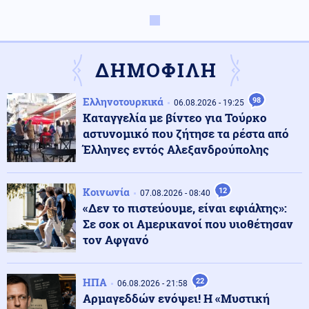
Κόσμος
08.08.2026 - 16:37
Ιταλία: Όλες οι πόλεις στο υψηλότερο επίπεδο
προειδοποίησης για καύσωνα
ΔΗΜΟΦΙΛΗ
Κοινωνία
08.08.2026 - 16:25
Ελληνοτουρκικά
98
Πυρκαγιά σε χαμηλή βλάστηση στη Σίνδο
06.08.2026 - 19:25
Θεσσαλονίκης
Καταγγελία με βίντεο για Τούρκο
αστυνομικό που ζήτησε τα ρέστα από
Έλληνες εντός Αλεξανδρούπολης
Κόσμος
08.08.2026 - 16:22
ΟΗΕ: Αυξάνεται ο κίνδυνος νέας ανάφλεξης στην
Υεμένη
Κοινωνία
12
07.08.2026 - 08:40
«Δεν το πιστεύουμε, είναι εφιάλτης»:
Σε σοκ οι Αμερικανοί που υιοθέτησαν
Κόσμος
08.08.2026 - 16:18
τον Αφγανό
Ταϊλάνδη: Στους εννέα ο αριθμός των νεκρών από την
επίθεση σε σχολείο
ΗΠΑ
22
06.08.2026 - 21:58
Αρμαγεδδών ενόψει! Η «Μυστική
Μέση Ανατολή
08.08.2026 - 16:17