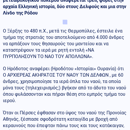
μετεωρολογικού πολέμου αναφέρεται τρείς φορές στην
αρχαία Ελληνική ιστορία, δύο στους Δελφούς και μια στην
Λίνδο της Ρόδου
Ο Ξέρξης το 480 π.Χ., μετά τις Θερμοπύλες, έστειλε ένα
τμήμα της στρατιάς του αποτελούμενο από 4.000 άνδρες
να αρπάξουν τους θησαυρούς του μαντείου και να
καταστρέψουν τα ιερά με ρητή εντολή «ΝΑ
ΠΥΡΠΟΛΗΣΟΥΝ ΤΟ ΝΑΟ ΤΟΥ ΑΠΟΛΛΩΝΑ».
Ο Ηρόδοτος αναφέρει (Ηροδότου «Ιστορίαι» Ουρανία) ότι
Ο ΑΡΧΙΕΡΕΑΣ ΑΚΗΡΑΤΟΣ ΤΟΥ ΝΑΟΥ ΤΩΝ ΔΕΛΦΩΝ , με 60
άνδρες, χρησιμοποίησε τα ιερά όπλα του ναού, τα οποία
μόνα τους (τηλεχειρισμός;) βγήκαν από το άδυτο του ναού
όπου φυλάσσονταν και πήραν θέση στο εμπρός τμήμα του
ιερού.
Όταν οι Πέρσες έφθασαν στο ύψος του ναού της Προνοίας
Αθηνάς, ξέσπασε σφοδρότατη καταιγίδα με βροχή από
κεραυνούς που έπεφταν πάνω τους και τους κατάκαιγαν,