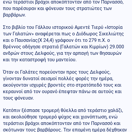
ενώ τεράστιοι βράχοι αποκόπτονταν από τον Παρνασσό,
που παρέσυραν και φόνευαν τους στρατιώτες των
βαρβάρων.
Στο βιβλίο του Γάλλου ιστορικού Αμεντέ Τιερύ «Ιστορία
των Γαλατών» αναφέρεται πως ο Διόδωρος Σικελιώτης
και ο Παυσανίας(Χ 24,4) γράφουν ότι το 279 π.Χ. ο
Βρέννος οδήγησε στρατιά (Γαλατών και Κιμρίων) 29.000
ανδρών στους Δελφούς, για την αρπαγή των θησαυρών
και την καταστροφή του μαντείου.
Όταν οι Γαλάτες πορεύονταν προς τους Δελφούς,
γίνονταν δυνατοί σεισμοί πολλές φορές την ημέρα,
ακούγονταν ισχυρές βροντές στο στρατόπεδό τους και
κεραυνοί από τον ουρανό έπεφταν πάνω σε αυτούς και
τους φόνευαν.
Κατόπιν ξέσπασε τρομερή θύελλα από τεράστιο χαλάζι,
και ακολούθησε τρομερό ψύχος και χιονόπτωση, ενώ
τεράστιοι βράχοι αποκόπτονταν από τον Παρνασσό και
σκότωναν τους βαρβάρους. Την επομένη ημέρα δέχθηκαν