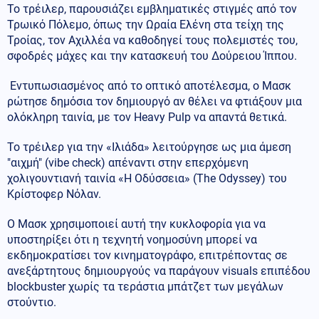
Το τρέιλερ, παρουσιάζει εμβληματικές στιγμές από τον
Τρωικό Πόλεμο, όπως την Ωραία Ελένη στα τείχη της
Τροίας, τον Αχιλλέα να καθοδηγεί τους πολεμιστές του,
σφοδρές μάχες και την κατασκευή του Δούρειου Ίππου.
Εντυπωσιασμένος από το οπτικό αποτέλεσμα, ο Μασκ
ρώτησε δημόσια τον δημιουργό αν θέλει να φτιάξουν μια
ολόκληρη ταινία, με τον Heavy Pulp να απαντά θετικά.
Το τρέιλερ για την «Ιλιάδα» λειτούργησε ως μια άμεση
"αιχμή" (vibe check) απέναντι στην επερχόμενη
χολιγουντιανή ταινία «Η Οδύσσεια» (The Odyssey) του
Κρίστοφερ Νόλαν.
Ο Μασκ χρησιμοποιεί αυτή την κυκλοφορία για να
υποστηρίξει ότι η τεχνητή νοημοσύνη μπορεί να
εκδημοκρατίσει τον κινηματογράφο, επιτρέποντας σε
ανεξάρτητους δημιουργούς να παράγουν visuals επιπέδου
blockbuster χωρίς τα τεράστια μπάτζετ των μεγάλων
στούντιο.