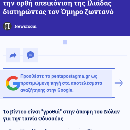
την ορθή απεικόνιση της Ιλιάδας
διατηρώντας τον Όμηρο ζωντανό
Newsroom
32
Προσθέστε το pentapostagma.gr ως
προτιμώμενη πηγή στα αποτελέσματα
αναζήτησης στην Google.
Το βίντεο είναι "γροθιά" στην άποψη του Νόλαν
για την ταινία Οδυσσέας