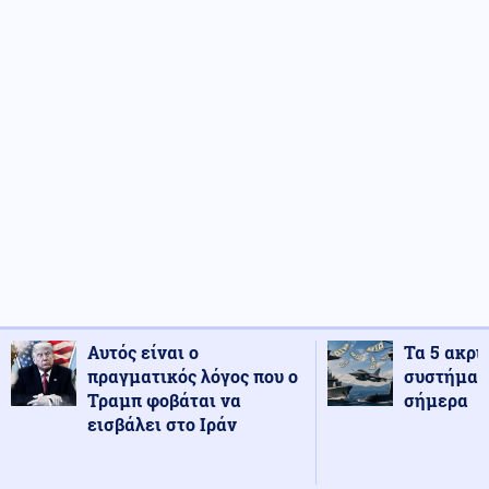
Αυτός είναι ο
Τα 5 ακρι
πραγματικός λόγος που ο
συστήματ
Τραμπ φοβάται να
σήμερα
εισβάλει στο Ιράν