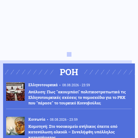
ΡΟΗ
Ελληνοτουρκικά
08.08.2026 - 23:59
Ανάλυση: Πως "ακουμπάει" πολιτικοστρατιωτικά τις
Ελληνοτουρκικές σχέσεις το νομοσχέδιο για το PKK
που "πέρασε" το τουρκικό Κοινοβούλιο;
Κοινωνία
08.08.2026 - 23:59
Κομοτηνή: Στο νοσοκομείο ανήλικος έπειτα από
κατανάλωση αλκοόλ – Συνελήφθη υπάλληλος
καταστήματος