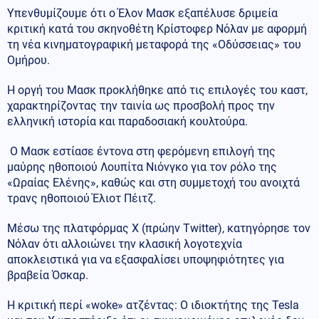
Υπενθυμίζουμε ότι ο Έλον Μασκ εξαπέλυσε δριμεία
κριτική κατά του σκηνοθέτη Κρίστοφερ Νόλαν με αφορμή
τη νέα κινηματογραφική μεταφορά της «Οδύσσειας» του
Ομήρου.
Η οργή του Μασκ προκλήθηκε από τις επιλογές του καστ,
χαρακτηρίζοντας την ταινία ως προσβολή προς την
ελληνική ιστορία και παραδοσιακή κουλτούρα.
Ο Μασκ εστίασε έντονα στη φερόμενη επιλογή της
μαύρης ηθοποιού Λουπίτα Νιόνγκο για τον ρόλο της
«Ωραίας Ελένης», καθώς και στη συμμετοχή του ανοιχτά
τρανς ηθοποιού Έλιοτ Πέιτζ.
Μέσω της πλατφόρμας X (πρώην Twitter), κατηγόρησε τον
Νόλαν ότι αλλοιώνει την κλασική λογοτεχνία
αποκλειστικά για να εξασφαλίσει υποψηφιότητες για
βραβεία Όσκαρ.
Η κριτική περί «woke» ατζέντας: Ο ιδιοκτήτης της Tesla