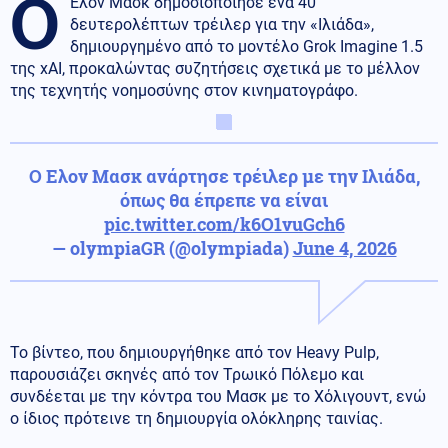
Ο
Έλον Μασκ δημοσιοποίησε ένα 40
δευτερολέπτων τρέιλερ για την «Ιλιάδα»,
δημιουργημένο από το μοντέλο Grok Imagine 1.5
της xAI, προκαλώντας συζητήσεις σχετικά με το μέλλον
της τεχνητής νοημοσύνης στον κινηματογράφο.
Ο Ελον Μασκ ανάρτησε τρέιλερ με την Ιλιάδα,
όπως θα έπρεπε να είναι
pic.twitter.com/k6O1vuGch6
— olympiaGR (@olympiada)
June 4, 2026
Το βίντεο, που δημιουργήθηκε από τον Heavy Pulp,
παρουσιάζει σκηνές από τον Τρωικό Πόλεμο και
συνδέεται με την κόντρα του Μασκ με το Χόλιγουντ, ενώ
ο ίδιος πρότεινε τη δημιουργία ολόκληρης ταινίας.