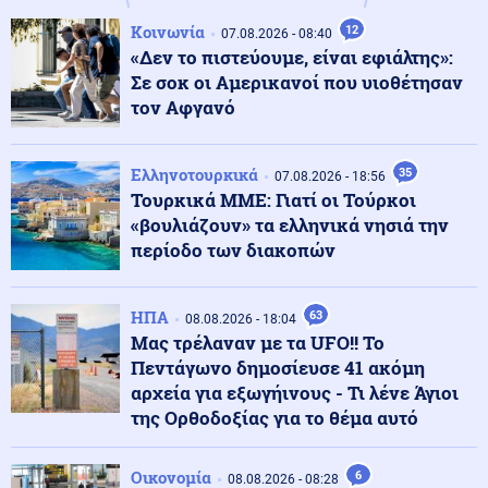
Κοινωνία
12
07.08.2026 - 08:40
Κόσμος
08.08.2026 - 23:25
«Δεν το πιστεύουμε, είναι εφιάλτης»:
Τους "την έσκασε" άθελά του ο Ρονάλντο: Πλήθος
Σε σοκ οι Αμερικανοί που υιοθέτησαν
κόσμου στη Μαδέρα για το γάμο, αλλά τελικά
παντρευόταν άλλο ζευγάρι
τον Αφγανό
Κοινωνία
08.08.2026 - 23:15
Ελληνοτουρκικά
35
07.08.2026 - 18:56
Συγκλονιστικό τροχαίο: Αυτοκίνητο συγκρούστηκε με
Τουρκικά ΜΜΕ: Γιατί οι Τούρκοι
μηχανή αστυνομικών της ΔΙΑΣ στο Λαγονήσι
«βουλιάζουν» τα ελληνικά νησιά την
περίοδο των διακοπών
Ένοπλες Συρράξεις
08.08.2026 - 23:06
Καταγγελία για νυχτερινή είσοδο ισραηλινών
ΗΠΑ
63
08.08.2026 - 18:04
στρατευμάτων σε χωριό του Λιβάνου - Τι απαντά το
Μας τρέλαναν με τα UFO!! Το
Ισραήλ
Πεντάγωνο δημοσίευσε 41 ακόμη
αρχεία για εξωγήινους - Τι λένε Άγιοι
Ελληνοτουρκικά
08.08.2026 - 23:00
της Ορθοδοξίας για το θέμα αυτό
Ανάλυση: Η Ελληνική αντίδραση μετά την τριμερή
συμφωνία Τουρκίας-Πακιστάν-Σ. Αραβίας στη Μέκκα
Οικονομία
6
08.08.2026 - 08:28