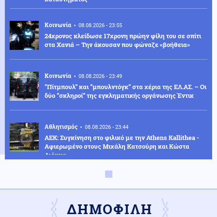
Κοινωνία
08.08.2026 - 23:55
24χρονος κλείδωσε 17χρονη πρώην φίλη του σε σπίτι
στα Χανιά – Την άκουσαν που φώναζε «βοήθεια»
Κοινωνία
08.08.2026 - 23:49
”Πίτμπουλ” και ”μπουλντόγκ” στα χέρια της ΕΛ.ΑΣ. – Οι
δύο ”σκληροί” της εγκληματικής οργάνωσης Έντικ
Αθλητισμός
08.08.2026 - 23:44
ΑΕΚ: Συγκίνηση στο φιλικό με την Athens Kallithea -
Αφιερωμένο στους Μιχάλη Κατσούρη και Κώστα
Λιάκκα
Πολιτική
08.08.2026 - 23:38
Κωνσταντοπούλου: Το έγκλημα των υποκλοπών
αποτελεί έγκλημα κατά της Δημοκρατίας - Η ανάρτησή
ΔΗΜΟΦΙΛΗ
της