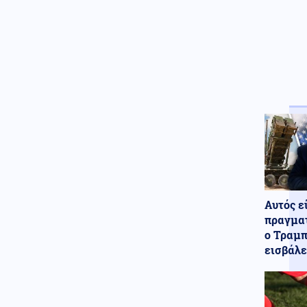
σε ενότητα τις μουσουλμανικές
χώρες
Κόσμος
07.08.2026 - 22:46
Ακτιβίστριες ζητούν την
ακύρωση των συναυλιών του
Τζάρεντ Λέτο στο Ηνωμένο
Βασίλειο, μετά τις κατηγορίες
για σεξουαλική κακοποίηση
Ένοπλες Συρράξεις
07.08.2026 - 22:37
Δύο νεκροί και έξι τραυματίες
από ρωσικές επιθέσεις σε
πέντε περιοχές της Ουκρανίας
Αυτός ε
Κοινωνία
07.08.2026 - 22:23
πραγματ
Πυρκαγιά σε ισόγειο
ο Τραμπ
κατάστημα στο Παλαιό Φάληρο
εισβάλε
Κοινωνία
07.08.2026 - 22:12
Φίδι έκανε την εμφάνισή του
σε Νοσοκομείο του Πύργου