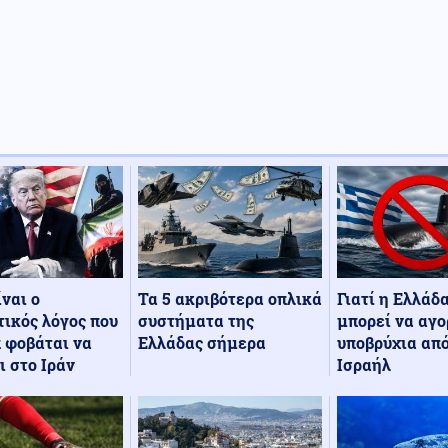
Τα 5 ακριβότερα οπλικά
Γιατί η Ελλάδ
ίναι ο
συστήματα της
μπορεί να αγο
ικός λόγος που
Ελλάδας σήμερα
υποβρύχια από
 φοβάται να
Ισραήλ
ι στο Ιράν