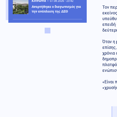
Κοινωνία
07.08.2026 - 23:42
Αναρτήθηκε ο διαγωνισμός για
Τον περ
την ανάπλαση της ΔΕΘ
εκείνο
υπεύθυ
Ελληνοτουρκικά
επειδή 
07.08.2026 - 23:33
δεύτερη
Νέο «γκριζάρισμα» στο Αιγαίο
από την Τουρκία, με αφορμή το
Όταν η
Χωροταξικό του Τουρισμού
επίσης,
χρόνια 
Κόσμος
07.08.2026 - 23:29
δημοπρ
Κι όμως... Τα ΜΜΕ της Βόρειας
Κορέας προτείνουν σούπα με
πλατφό
κρέας σκύλου, ως διέξοδο στον
ενώπιο
καύσωνα
«Είναι 
Κοινωνία
07.08.2026 - 23:18
«χρυσή
Νέα Αγχίαλος: 66χρονος
αυνανιζόταν
παρακολουθώντας την 13χρονη
γειτόνισσα του - Η ποινή που
του επιβλήθηκε