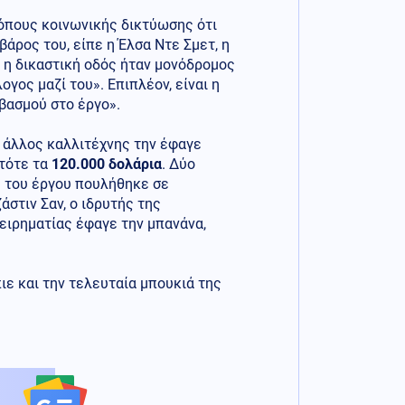
τόπους κοινωνικής δικτύωσης ότι
άρος του, είπε η Έλσα Ντε Σμετ, η
 η δικαστική οδός ήταν μονόδρομος
γος μαζί του». Επιπλέον, είναι η
εβασμού στο έργο».
ς άλλος καλλιτέχνης την έφαγε
 τότε τα
120.000 δολάρια
. Δύο
α» του έργου πουλήθηκε σε
άστιν Σαν, ο ιδρυτής της
ειρηματίας έφαγε την μπανάνα,
ιε και την τελευταία μπουκιά της