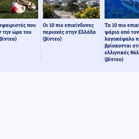
Οι 10 πιο επικίνδυνες
Τα 10 πιο επι
σφαιριστές που
περιοχές στην Ελλάδα
ψάρια από τον
 την ώρα του
(βίντεο)
λαγοκέφαλο π
βίντεο)
βρίσκονται στ
ελληνικές θά
(βίντεο)