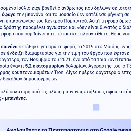
ασμένο Ιούλιο είχε βρεθεί ο άνθρωπος που δήλωνε σε ιστο
ς
έφαγε
την μπανάνα και το μουσείο δεν κατέθεσε μήνυση σε β
νη επικοινωνίας του Κέντρου Πομπιντού. Αυτή τη φορά όμως
ο δράστης παραμένει άγνωστος και «δεν είναι δυνατός ο διάλο
 φορά που συμβαίνει κάτι τέτοιο και πλέον τίθεται θέμα «σ
μπανάνα
εκτέθηκε για πρώτη φορά, το 2019 στο Μαϊάμι, ένα
 σε ένδειξη διαμαρτυρίας για την τιμή του έργου που έφτανε
αργότερα, τον Νοέμβριο του 2021, ένα από τα τρία «αντίτυπ
ασία έναντι
5,2 εκατομμυρίων
δολαρίων. Αγοραστής του, ο Τζ
ρμας κρυπτονομισμάτων Tron. Λίγες ημέρες αργότερα ο επιχ
ν δεκάδων δημοσιογράφων.
πολύ καλύτερη από τις άλλες μπανάνες» δήλωσε, αφού κατάπ
ς»
μπανάνας
.
Ακολουθήστε το Πενταπόσταγμα στο Google news