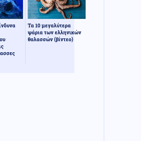
κίνδυνα
Τα 10 μεγαλύτερα
ψάρια των ελληνικών
ου
θαλασσών (βίντεο)
ις
λασσες