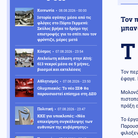
Κοινωνία
08.08.2026 - 00:00
Ιστορία αγάπης μέσα από τις
Τον 
φλόγες στο Πόρτο Γερμενό:
μπανά
Σκύλος βρήκε το δρόμο της
επιστροφής για το σπίτι που τον
φρόντιζε, μέρες μετά
Τ
Κόσμος
07.08.2026 - 23:54
Ατελείωτη κόλαση στην Αϊτή:
613 νεκροί μέσα σε 5 μήνες,
βιασμοί και εκτελέσεις
Τον περ
έφαγε.
Αθλητισμός
07.08.2026 - 23:50
Ολυμπιακός: Το νέο ΣΕΦ θα
Μολονό
παρουσιαστεί επίσημα στη ΔΕΘ
πιστοπο
πράξη α
Πολιτική
07.08.2026 - 23:47
ΚΚΕ για υποκλοπές: «Νέα
Το έργ
επιχείρηση συγκάλυψης των
Παρουσ
ευθυνών της κυβέρνησης»
φιλοξεν