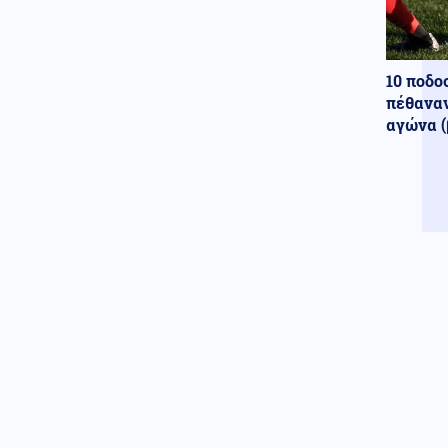
σκορπίζοντας τον πανικό
(Εικόνες)
Κόσμος
07.08.2026 - 22:05
10 ποδο
Ούρσουλα Φον ντερ Λάιεν:
πέθαναν
«Χαιρετίζω το νέο πακέτο
αγώνα (
κυρώσεων κατά της Ρωσίας
από τη Γερουσία των ΗΠΑ»
ΗΠΑ
07.08.2026 - 22:02
Ταινία τρόμου στον Ιλινόις των
ΗΠΑ: 15χρονος ντυμένος
κλόουν κατηγορείται για
δολοφονία 78χρονου (Βίντεο)
07.08.2026 - 22:00
ΟΥΚΡΑΝΟΙ ΕΠΙΣΤΗΜΟΝΕΣ
«ανακάλυψαν» βάσεις
εκτόξευσης UFO στο φεγγάρι
Ένοπλες Συρράξεις
07.08.2026 - 22:00
Οι Ιρανοί φρουροί άνοιξαν