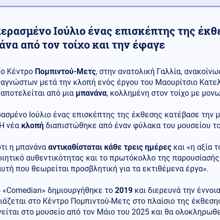
περασμένο Ιούλιο ένας επισκέπτης της έκθ
να από τον τοίχο και την έφαγε
ο Κέντρο
Πομπιντού-Μετς
, στην ανατολική Γαλλία, ανακοίν
αγνώστων μετά την κλοπή ενός έργου του Μαουρίτσιο Κατελ
αποτελείται από μια
μπανάνα
, κολλημένη στον τοίχο με μονω
ασμένο Ιούλιο ένας επισκέπτης της έκθεσης κατέβασε την μ
 Η νέα
κλοπή
διαπιστώθηκε από έναν φύλακα του μουσείου το
τι η μπανάνα
αντικαθίσταται κάθε τρεις ημέρες
και «η αξία τ
ιητικό αυθεντικότητας και το πρωτόκολλο της παρουσίασής 
υτή που θεωρείται προσβλητική για τα εκτιθέμενα έργα».
ο «Comedian» δημιουργήθηκε το
2019
και διερευνά την έννοια
ιάζεται στο Κέντρο Πομπιντού-Μετς στο πλαίσιο της έκθεση
είται στο μουσείο από τον Μάιο του 2025 και θα ολοκληρωθεί