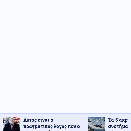
Αυτός είναι ο
Τα 5 ακρι
πραγματικός λόγος που ο
συστήματ