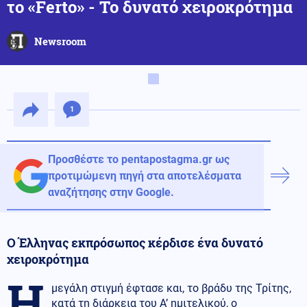
το «Ferto» - Το δυνατό χειροκρότημα
Newsroom
1
Προσθέστε το pentapostagma.gr ως
προτιμώμενη πηγή στα αποτελέσματα
αναζήτησης στην Google.
Ο Έλληνας εκπρόσωπος κέρδισε ένα δυνατό
χειροκρότημα
Η
μεγάλη στιγμή έφτασε και, το βράδυ της Τρίτης,
κατά τη διάρκεια του Α’ ημιτελικού, ο