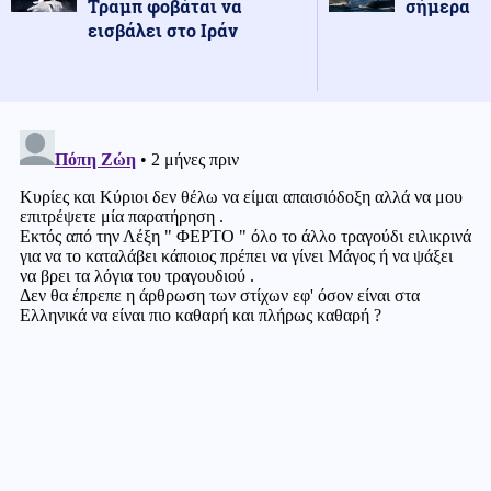
Τραμπ φοβάται να
σήμερα
εισβάλει στο Ιράν