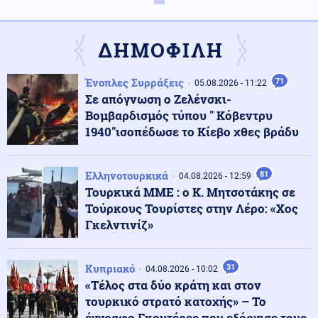
Εισβολή ακρίδων στη Ρωσία: Κάτοικοι μιλούν για
βιβλικές εικόνες (βίντεο)
ΔΗΜΟΦΙΛΗ
ΗΠΑ
06.08.2026 - 07:46
Ένοπλες Συρράξεις
71
Παρασκήνιο Γ' Παγκοσμίου: Τραμπ: Οι Ιρανοί
05.08.2026 - 11:22
«ικέτευαν» για διάλογο λίγο πριν το απόλυτο
Σε απόγνωση ο Ζελένσκι-
αμερικανικό χτύπημα
Βομβαρδισμός τύπου " Κόβεντρυ
1940"ισοπέδωσε το Κίεβο χθες βράδυ
Οικονομία
06.08.2026 - 07:41
Ακρίβεια: Αυξάνεται ο κίνδυνος νέων ανατιμήσεων
Ελληνοτουρκικά
81
04.08.2026 - 12:59
Τουρκικά ΜΜΕ : ο Κ. Μητσοτάκης σε
Τούρκους Τουρίστες στην Λέρο: «Χος
Κοινωνία
Γκελντινίζ»
06.08.2026 - 07:38
Υπόθεση Marfin: Στην Αθήνα σήμερα η 46χρονη από το
Λονδίνο
Κυπριακό
31
04.08.2026 - 10:02
«Τέλος στα δύο κράτη και στον
Κοινωνία
06.08.2026 - 07:22
τουρκικό στρατό κατοχής» – Το
Φωτιά στο Λασίθι: Μηνύματα του 112 για ετοιμότητα
έγγραφο Γκουτέρες που εξόργισε τους