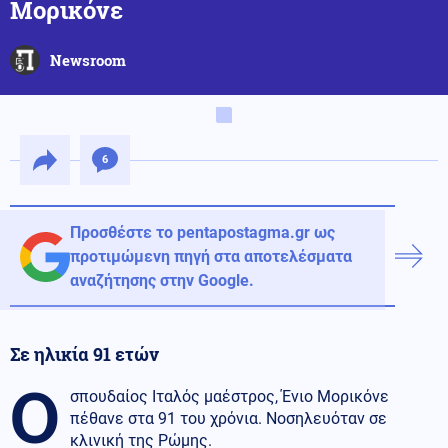
Μορικόνε
Newsroom
6
Προσθέστε το pentapostagma.gr ως
προτιμώμενη πηγή στα αποτελέσματα
αναζήτησης στην Google.
Σε ηλικία 91 ετών
Ο
σπουδαίος Ιταλός μαέστρος, Ένιο Μορικόνε
πέθανε στα 91 του χρόνια. Νοσηλευόταν σε
κλινική της Ρώμης.