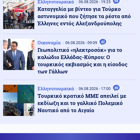
Ελληνοτουρκικά
94
06.08.2026 - 19:25
για την υβριδική εισβολή στη Θέουτα
Καταγγελία με βίντεο για Τούρκο
αστυνομικό που ζήτησε τα ρέστα από
Έλληνες εντός Αλεξανδρούπολης
Κόσμος
07.08.2026 - 10:07
Υεμένη: 58 στρατιωτικοί νεκροί σε επιθέσεις των
Χούθι (βίντεο)
Οικονομία
42
06.08.2026 - 09:09
Γεωπολιτικό «ηλεκτροσόκ» για το
καλώδιο Ελλάδας-Κύπρου: Ο
ΗΠΑ
07.08.2026 - 09:54
τουρκικός εκβιασμός και η είσοδος
ΗΠΑ: Ένας νεκρός από τις πυρκαγιές στην Καλιφόρνια
των Γάλλων
Ελληνοτουρκικά
40
06.08.2026 - 17:00
Κόσμος
07.08.2026 - 09:50
Tουρκικό κρατικό ΜΜΕ απειλεί με
Επίδειξη ισχύος από το Ισραήλ στη σκιά της
εκδίωξη και το γαλλικό Πολεμικό
σύγκρουσης με την Τουρκία: Ασκήσεις-μαμούθ των
IDF στη Μεσόγειο
Ναυτικό από το Αιγαίο
Κοινωνία
07.08.2026 - 09:44
Φωτιά σε εγκαταλελειμμένο κτήριο στο Μοσχάτο –
Ολοκληρωτική η καταστροφή (βίντεο)