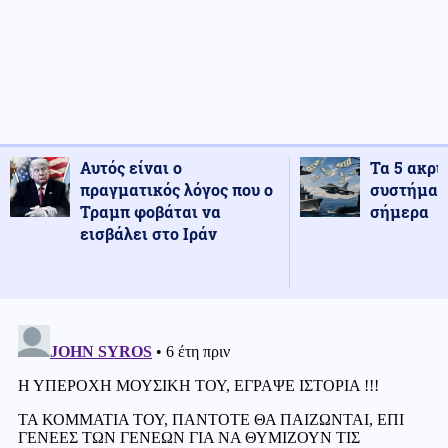
Αυτός είναι ο
Τα 5 ακρι
πραγματικός λόγος που ο
συστήματ
Τραμπ φοβάται να
σήμερα
εισβάλει στο Ιράν