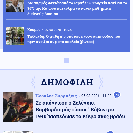
Διασυρμός Φιντάν από το Ισραήλ: Η Τουρκία κατέχει το
36% της Κύπρου και τολμά να κάνει μαθήματα
διεθνούς δικαίου
Κόσμος
07.08.2026 - 10:36
Ταϊλάνδη: Ο μαθητής σκότωσε τους παππούδες του
πριν ανοίξει πυρ στο σχολείο (βίντεο)
Κοινωνία
07.08.2026 - 10:21
Στην Ευελπίδων η 46χρονη που κατηγορείται για τον
εμπρησμό στην Marfin
ΔΗΜΟΦΙΛΗ
Πολιτική
07.08.2026 - 10:17
Ένοπλες Συρράξεις
73
05.08.2026 - 11:22
Θεοδωρικάκος: «Συμβάλλουμε στην εθνική ασφάλεια
Σε απόγνωση ο Ζελένσκι-
της πατρίδας μας με νέο αναπτυξιακό καθεστώς για
Βομβαρδισμός τύπου " Κόβεντρυ
την Άμυνα»
1940"ισοπέδωσε το Κίεβο χθες βράδυ
Κόσμος
07.08.2026 - 10:10
Κινεζικές μυστικές υπηρεσίες «δείχνουν» τη Μοσάντ