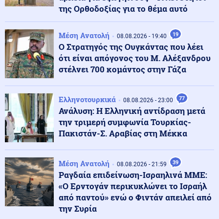
Κοινωνία
09.08.2026 - 17:37
της Ορθοδοξίας για το θέμα αυτό
Βοιωτία: Απατεώνας έπεισε δύο ηλικιωμένες να του
δώσουν τα χρήματά τους (βίντεο)
Μέση Ανατολή
19
08.08.2026 - 19:40
Ο Στρατηγός της Ουγκάντας που λέει
Κόσμος
ότι είναι απόγονος του Μ. Αλέξανδρου
09.08.2026 - 17:35
Οι προφητείες της Μπάμπα Βάνγκα για το 2026! Δύο
στέλνει 700 κομάντος στην Γάζα
έχουν ήδη βγει αληθινές-Το σενάριο που απομένει
μέχρι το τέλος του έτους
Ελληνοτουρκικά
77
08.08.2026 - 23:00
Ανάλυση: Η Ελληνική αντίδραση μετά
ΗΠΑ
09.08.2026 - 17:24
την τριμερή συμφωνία Τουρκίας-
ΗΠΑ: Ρεκόρ 37 ετών για τις Καρέτα-Καρέτα –
Ξεπέρασαν τις 4.100 φωλιές
Πακιστάν-Σ. Αραβίας στη Μέκκα
Κόσμος
Μέση Ανατολή
39
09.08.2026 - 17:11
08.08.2026 - 21:59
Ζελένσκι: Η Ρωσία αναπτύσσει 50.000 Βορειοκορεατές
Ραγδαία επιδείνωση-Ισραηλινά ΜΜΕ:
στρατιώτες
«Ο Ερντογάν περικυκλώνει το Ισραήλ
από παντού» ενώ ο Φιντάν απειλεί από
την Συρία
Υγεία
09.08.2026 - 17:01