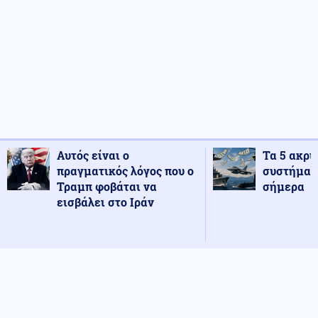
Αυτός είναι ο
Τα 5 ακρι
πραγματικός λόγος που ο
συστήματ
Τραμπ φοβάται να
σήμερα
εισβάλει στο Ιράν