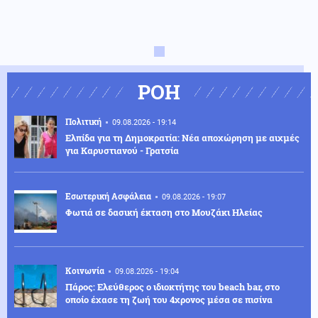
ΡΟΗ
Πολιτική
09.08.2026 - 19:14
Ελπίδα για τη Δημοκρατία: Νέα αποχώρηση με αιχμές
για Καρυστιανού - Γρατσία
Εσωτερική Ασφάλεια
09.08.2026 - 19:07
Φωτιά σε δασική έκταση στο Μουζάκι Ηλείας
Κοινωνία
09.08.2026 - 19:04
Πάρος: Ελεύθερος ο ιδιοκτήτης του beach bar, στο
οποίο έχασε τη ζωή του 4χρονος μέσα σε πισίνα