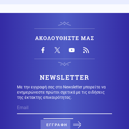
Κολύμπι μετά το φαγητό: Αλήθεια ή μύθος ο κίνδυνος
πνιγμού;
09.08.2026 - 17:00
ΒΟΜΒΑ ΑΠΟ ΖΕΜΕΝΙΔΗ! «Οι ΗΠΑ δεν θα δώσουν τα F-
ΑΚΟΛΟΥΘΗΣΤΕ ΜΑΣ
35 στην Τουρκία λόγω της Κίνας»
Κόσμος
09.08.2026 - 16:48
Ιταλία: Αρχαίο ρωμαϊκό ναυάγιο ανακαλύφθηκε
ανοιχτά των ακτών της Σικελίας (βίντεο)
NEWSLETTER
Με την εγγραφή σας στο Newsletter μπορείτε να
Κόσμος
09.08.2026 - 16:33
ενημερώνεστε πρώτοι σχετικά με τις ειδήσεις
Μυστήριο στο Ιράν: Αχρονολόγητο βίντεο φέρεται να
της έκτακτης επικαιρότητας.
δείχνει τον Χαμενεΐ ζωντανό
Κοινωνία
09.08.2026 - 16:29
Δεν υπάρχει όριο στην αγάπη μιας μάνας! Ελένη
ΕΓΓΡΑΦΗ