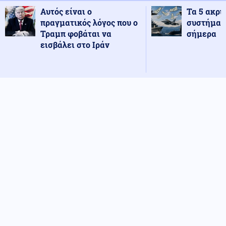
Αυτός είναι ο
Τα 5 ακρι
πραγματικός λόγος που ο
συστήματ
Τραμπ φοβάται να
σήμερα
εισβάλει στο Ιράν