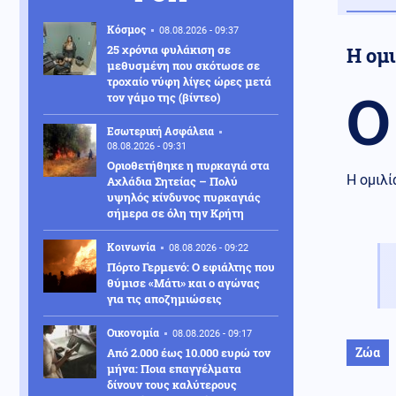
Κόσμος
08.08.2026 - 09:37
25 χρόνια φυλάκιση σε
Η ομι
μεθυσμένη που σκότωσε σε
τροχαίο νύφη λίγες ώρες μετά
Ο
τον γάμο της (βίντεο)
Εσωτερική Ασφάλεια
08.08.2026 - 09:31
Οριοθετήθηκε η πυρκαγιά στα
Η ομιλί
Αχλάδια Σητείας – Πολύ
υψηλός κίνδυνος πυρκαγιάς
σήμερα σε όλη την Κρήτη
Κοινωνία
08.08.2026 - 09:22
Πόρτο Γερμενό: Ο εφιάλτης που
θύμισε «Μάτι» και ο αγώνας
για τις αποζημιώσεις
Οικονομία
08.08.2026 - 09:17
Ζώα
Από 2.000 έως 10.000 ευρώ τον
μήνα: Ποια επαγγέλματα
δίνουν τους καλύτερους