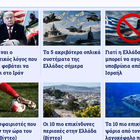
Τα 5 ακριβότερα οπλικά
Γιατί η Ελλάδ
ίναι ο
συστήματα της
μπορεί να αγο
ικός λόγος που
Ελλάδας σήμερα
υποβρύχια από
 φοβάται να
Ισραήλ
ι στο Ιράν
Οι 10 πιο επικίνδυνες
Τα 10 πιο επι
σφαιριστές που
περιοχές στην Ελλάδα
ψάρια από τον
 την ώρα του
(βίντεο)
λαγοκέφαλο π
βίντεο)