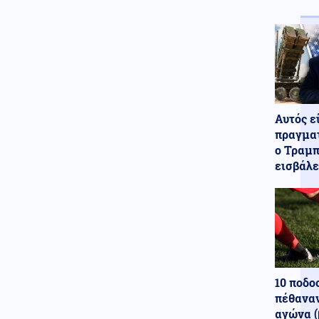
για τη Θέουτα – Έπεσε η
Σένγκεν, ξεκινούν αντίποινα
στα σύνορα
Κοινωνία
08.08.2026 - 08:57
Βουλιάζουν τα λιμάνια της
Αττικής, πάνω από 56.000
επιβάτες αναχωρούν σήμερα
Αυτός ε
για τα νησιά, στο «κόκκινο» ο
Πειραιάς
πραγματ
ο Τραμπ
Οικονομία
08.08.2026 - 08:55
εισβάλε
Αντίστροφη μέτρηση για τα
οικονομικά μεγέθη της Motor
Oil
Κόσμος
08.08.2026 - 08:53
Συνοριακούς έλεγχους με την
Ιταλία επέβαλε η Μαδρίτη
ύστερα από σκληρό μπρα ντε
10 ποδο
φερ Μελόνι – Σάντσεθ
πέθαναν
Κόσμος
αγώνα (
08.08.2026 - 08:48