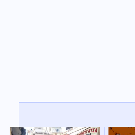
Ρωσία
08.08.2026 - 08:33
Ρωσία για το drone με
εκρηκτικά σε γερμανικό
αεροδρόμιο: «Βιαστικά στημένη
προβοκάτσια»