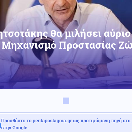
τσοτάκης θα μιλήσει αύρι
ό Μηχανισμό Προστασίας Ζ
Προσθέστε το pentapostagma.gr ως προτιμώμενη πηγή στα
στην Google.