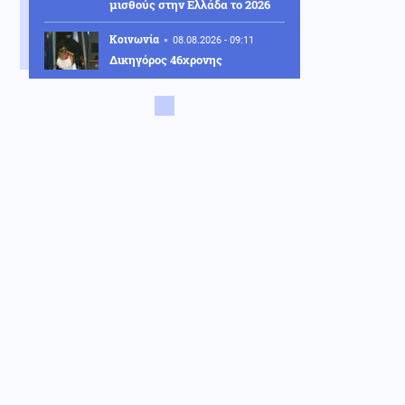
μισθούς στην Ελλάδα το 2026
Κοινωνία
08.08.2026 - 09:11
Δικηγόρος 46χρονης
κατηγορουμένης για Marfin:
Δεν είναι η εντολέας μου στις
φωτογραφίες, είχε εξεταστεί
και το 2022
Κόσμος
08.08.2026 - 09:03
Πεζεσκιάν: «Το Ιράν δεν
επιδιώκει πόλεμο, αλλά δεν
υποχωρεί σε εκβιασμούς»
Περιβάλλον
08.08.2026 - 09:00
Το «σκουλήκι του διαβόλου»
που ζει 1,3 χιλιόμετρα κάτω
από τη Γη και αλλάζει όσα
γνωρίζαμε για τη ζωή: «Οι
άνθρωποι δεν κυβερνάμε τον
κόσμο»
Κόσμος
08.08.2026 - 08:59
Σύγκρουση Μελόνι - Σάντσεθ