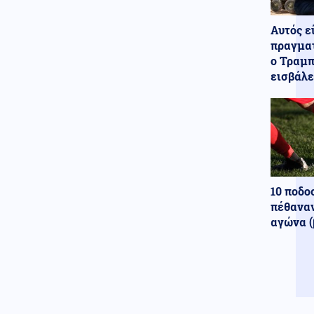
Κόσμος
09.08.2026 - 10:00
«Ασπίδα» κατά των drones
Αυτός ε
αναζητεί η Γερμανία, μετά από
το περιστατικό στη Λειψία
πραγματ
ο Τραμπ
Αθλητισμός
09.08.2026 - 09:55
εισβάλε
Παγκόσμιο Κ20: Ασημένιο
μετάλλιο για τη Ρούσου στα 800
μέτρα
Κοινωνία
09.08.2026 - 09:50
Σχολεία: Τι «φέρνει» το
πολλαπλό βιβλίο – Οι
εκκρεμότητες και τα επόμενα
10 ποδο
βήματα
πέθαναν
ΗΠΑ
αγώνα (
09.08.2026 - 09:47
Πυρετός στο αμερικανικό
Πεντάγωνο: Πιέσεις για νέα
όπλα - Στερεύουν τα αποθέματα
Υγεία
09.08.2026 - 09:41
Ιός Δυτικού Νείλου: Πώς