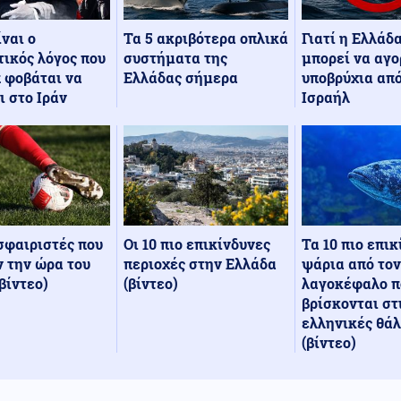
Τα 5 ακριβότερα οπλικά
Γιατί η Ελλάδ
ίναι ο
συστήματα της
μπορεί να αγο
ικός λόγος που
Ελλάδας σήμερα
υποβρύχια από
 φοβάται να
Ισραήλ
ι στο Ιράν
Οι 10 πιο επικίνδυνες
Τα 10 πιο επι
σφαιριστές που
περιοχές στην Ελλάδα
ψάρια από τον
 την ώρα του
(βίντεο)
λαγοκέφαλο π
βίντεο)
βρίσκονται στ
ελληνικές θά
(βίντεο)