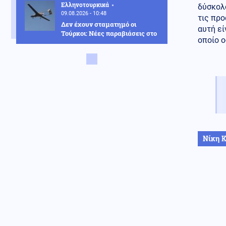
Ελληνοτουρκικά
δύσκολο
09.08.2026 - 10:48
τις προ
Δεν έχουν σταματημό οι
αυτή εί
Τούρκοι: Νέες παραβιάσεις στο
οποίο ο
FIR Αθηνών
Κοινωνία
09.08.2026 - 10:45
Πινακίδες κυκλοφορίας με λίγα
«κλικ»: Τι αλλάζει σε
παραγγελία, πληρωμή και
έκδοση
Καιρός
09.08.2026 - 10:38
Καθηγητής Καρτάλης: Η
Νίκη 
Ευρώπη θερμαίνεται ταχύτερα
από άλλες ηπείρους
Κόσμος
09.08.2026 - 10:30
Συναγερμός στην Ινδονησία:
Πυρκαγιά στο όρος Μπρόμο
Ένοπλες Συρράξεις
09.08.2026 - 10:28