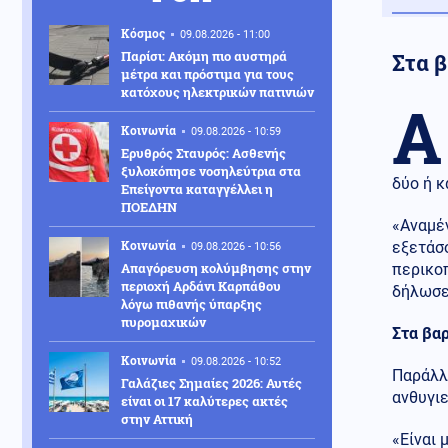
Κόσμος
09.08.2026 - 11:00
Παρίσι: Ακόμη πιο αυστηρά
Στα 
μέτρα και πρόστιμα για τους
κατόχους ηλεκτρικών πατινιών
Α
Κοινωνία
09.08.2026 - 10:59
Ερυθρός Σταυρός: Ασθενής
ξυλοκόπησε νοσηλεύτρια στα
δύο ή κ
Επείγοντα καταγγέλλει η
ΠΟΕΔΗΝ
«Αναμέν
Κοινωνία
εξετάσο
09.08.2026 - 10:56
Απαγόρευση κολύμβησης στην
περικοπ
περιοχή Αρδάνι Καρπάθου
δήλωσε
λόγω πιθανής ύπαρξης
πυρομαχικών
Στα βαρ
Κοινωνία
09.08.2026 - 10:52
Παράλλ
Γαλάζιες Σημαίες 2026: Αυτές
ανθυγιε
είναι οι 17 καλύτερες ακτές
στην Αττική
«Είναι 