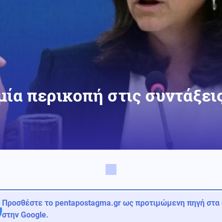
ία περικοπή στις συντάξει
Προσθέστε το pentapostagma.gr ως προτιμώμενη πηγή στα
στην Google.