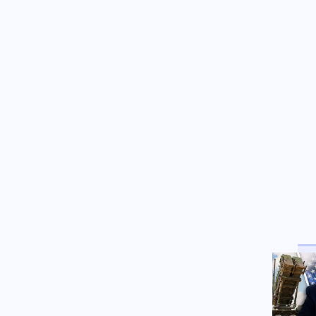
Ο Αρχηγός του Γενικού
Επιτελείου ΕΔ των ΗΠΑ σε
Λευκό Οίκο: Τερματίστε την
σύγκρουση με το Ιράν δεν
υπάρχουν ατελείωτα
πυρομαχικά
Οικονομία
09.08.2026 - 10:23
Οι ψαράδες στρέφονται στον
αλιευτικό τουρισμό για νέο
εισόδημα
Περιβάλλον
09.08.2026 - 10:15
Ολική έκλειψη Ηλίου στις 12
Αυγούστου: Η Ευρώπη
ετοιμάζεται για ένα σπάνιο
ουράνιο θέαμα
Κόσμος
09.08.2026 - 10:08
Πεζεσκιάν: Η καλύτερη στιγμή
για συμφωνία – Να μπει τέλος
στο «ούτε πόλεμος ούτε ειρήνη»