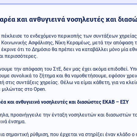
βαρέα και ανθυγιεινά νοσηλευτές και διασ
πέκλεισε το ενδεχόμενο περικοπής των συντάξεων χηρείας
Κοινωνικής Ασφάλισης, Νίκη Κεραμέως, μετά την απόφαση τ
έκρινε ότι το Δημόσιο θα πρέπει να καταβάλλει μόνο μία εθ
αι περισσότερες.
ουμε την απόφαση του ΣτΕ, δεν μας έχει ακόμα επιδοθεί. Υπ
υμε συνολικά το ζήτημα και θα νομοθετήσουμε, εφόσον χρεια
ή στις συντάξεις χηρείας. Θέλω να είμαι κάθετη, για να κλεί
 μιλώντας στο Open.
έα και ανθυγιεινά νοσηλευτές και διασώστες ΕΚΑΒ – ΕΣΥ
ηλα, προανήγγειλε την ένταξη νοσηλευτών και διασωστών το
ινά ένσημα.
μια σημαντική ρύθμιση, που έρχεται να στηρίξει έναν κλάδο ο