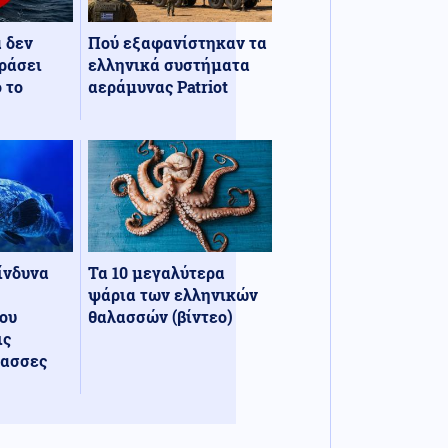
α δεν
Πού εξαφανίστηκαν τα
ράσει
ελληνικά συστήματα
 το
αεράμυνας Patriot
κίνδυνα
Τα 10 μεγαλύτερα
ψάρια των ελληνικών
ου
θαλασσών (βίντεο)
ις
λασσες