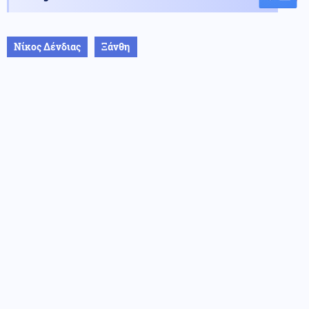
Νίκος Δένδιας
Ξάνθη