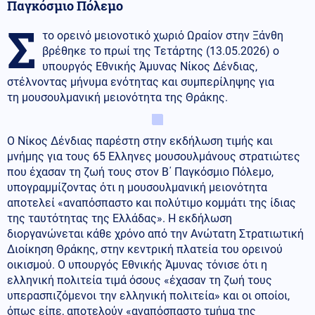
Παγκόσμιο Πόλεμο
Σ
το ορεινό μειονοτικό χωριό Ωραίον στην Ξάνθη
βρέθηκε το πρωί της Τετάρτης (13.05.2026) ο
υπουργός Εθνικής Άμυνας Νίκος Δένδιας,
στέλνοντας μήνυμα ενότητας και συμπερίληψης για
τη μουσουλμανική μειονότητα της Θράκης.
Ο Νίκος Δένδιας παρέστη στην εκδήλωση τιμής και
μνήμης για τους 65 Ελληνες μουσουλμάνους στρατιώτες
που έχασαν τη ζωή τους στον Β΄ Παγκόσμιο Πόλεμο,
υπογραμμίζοντας ότι η μουσουλμανική μειονότητα
αποτελεί «αναπόσπαστο και πολύτιμο κομμάτι της ίδιας
της ταυτότητας της Ελλάδας». Η εκδήλωση
διοργανώνεται κάθε χρόνο από την Ανώτατη Στρατιωτική
Διοίκηση Θράκης, στην κεντρική πλατεία του ορεινού
οικισμού. Ο υπουργός Εθνικής Άμυνας τόνισε ότι η
ελληνική πολιτεία τιμά όσους «έχασαν τη ζωή τους
υπερασπιζόμενοι την ελληνική πολιτεία» και οι οποίοι,
όπως είπε, αποτελούν «αναπόσπαστο τμήμα της