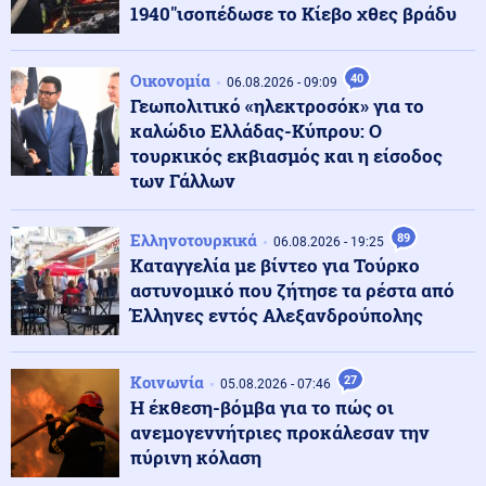
επιχειρεί και τη νύχτα στις φωτιές
1940"ισοπέδωσε το Κίεβο χθες βράδυ
ΗΠΑ
06.08.2026 - 22:32
Οικονομία
40
06.08.2026 - 09:09
Διαμάχη μεταξύ αδελφών για περίπου 600 στρέμματα
Γεωπολιτικό «ηλεκτροσόκ» για το
γης που κληρονόμησαν από τους γονείς του πίσω από
καλώδιο Ελλάδας-Κύπρου: Ο
τους πυροβολισμούς με τους τρεις νεκρούς στη Βόρεια
Καρολίνα
τουρκικός εκβιασμός και η είσοδος
των Γάλλων
Κόσμος
06.08.2026 - 22:21
Γκουτέρες: Οι επιθέσεις κατά αμάχων σε Ουκρανία
Ελληνοτουρκικά
89
06.08.2026 - 19:25
και Ρωσία πρέπει να σταματήσουν αμέσως
Καταγγελία με βίντεο για Τούρκο
αστυνομικό που ζήτησε τα ρέστα από
Έλληνες εντός Αλεξανδρούπολης
Εσωτερική Ασφάλεια
06.08.2026 - 22:18
Καλύτερη η εικόνα της φωτιάς στην Κολυμπάδα
Σκύρου, επιχειρούν μόνο επίγειες δυνάμεις
Κοινωνία
27
05.08.2026 - 07:46
Η έκθεση-βόμβα για το πώς οι
ανεμογεννήτριες προκάλεσαν την
ΗΠΑ
06.08.2026 - 21:58
πύρινη κόλαση
Αρμαγεδδών ενόψει! Η «Μυστική Παγκόσμια
Κυβέρνηση» μας οδηγεί στον Τρίτο παγκόσμιο πόλεμο!