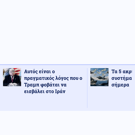
Αυτός είναι ο
Τα 5 ακρι
πραγματικός λόγος που ο
συστήματ
Τραμπ φοβάται να
σήμερα
εισβάλει στο Ιράν