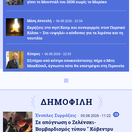
γίνει το Μουντιάλ του 2030 χωρίς το Μαρόκο
Μέση Ανατολή
06.08.2026 - 22:54
Εκρήξεις στο νησί Κεσμ και συναγερμός στον Περσικό
Κόλπο – Στο «υψηλό» ο κίνδυνος για τα λιμάνια και τη
ναυτιλία
Κόσμος
06.08.2026 - 22:53
Εξιτήριο από κέντρο αποκατάστασης πήρε ο Μιτς
ΜακΚόνελ, άγνωστο πότε θα επιστρέψει στη Γερουσία
Κοινωνία
06.08.2026 - 22:52
Δύο συλλήψεις για τις φωτιές σε Σκύρο και Λακωνία:
Βραχυκύκλωσε γεννήτρια 63χρονης, 71χρονος άναψε
ΔΗΜΟΦΙΛΗ
ψησταριά
Ένοπλες Συρράξεις
73
05.08.2026 - 11:22
Εθνικά θέματα
06.08.2026 - 22:35
Σε απόγνωση ο Ζελένσκι-
Canadair 515: Οι πρώτες εικόνες από την κατασκευή
Βομβαρδισμός τύπου " Κόβεντρυ
του αεροσκάφους που θα έρθει στην Ελλάδα και θα