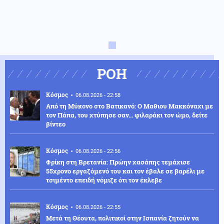
ΡΟΗ
Κόσμος
06.08.2026 - 22:58
Από τη Μύκονο στο Βατικανό: Ο Μαθιου Μακκόναχι με
τον Πάπα, του χτύπησε σαν... φιλαράκι τον ώμο, δείτε
βίντεο
Κόσμος
06.08.2026 - 22:56
Φρίκη στη Βρετανία: Πρώην χασάπης τεμάχισε
55χρονο εργαζόμενό του και τον έβαλε σε βαρέλι με
τσιμέντο επειδή νόμιζε ότι τον έκλεβε
Κόσμος
06.08.2026 - 22:55
Μετά τη Θέουτα, πολιτικοί στην Ισπανία ζητούν να