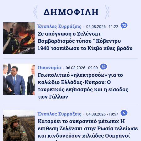
ΔΗΜΟΦΙΛΗ
Κοινωνία
06.08.2026 - 13:39
Ένοπλες Συρράξεις
72
Άνω Λιόσια: Δύο συλλήψεις για τον θάνατο του
05.08.2026 - 11:22
72χρονου
Σε απόγνωση ο Ζελένσκι-
Βομβαρδισμός τύπου " Κόβεντρυ
1940"ισοπέδωσε το Κίεβο χθες βράδυ
Ενέργεια
06.08.2026 - 13:35
Παπασταύρου: Η Meridiam δίνει νέα δυναμική στον
Great Sea Interconnector (βίντεο)
Οικονομία
32
06.08.2026 - 09:09
Γεωπολιτικό «ηλεκτροσόκ» για το
καλώδιο Ελλάδας-Κύπρου: Ο
Κοινωνία
06.08.2026 - 13:25
τουρκικός εκβιασμός και η είσοδος
Θεσσαλονίκη: Βαριές ποινές σε τέσσερις
των Γάλλων
συλληφθέντες για παράνομο τζόγο
Ένοπλες Συρράξεις
5
04.08.2026 - 18:57
Πολιτική
06.08.2026 - 13:19
Καταρέει το ουκρανικό μέτωπο: Η
ΠΑΣΟΚ: «Η κυβέρνηση επιχειρεί να παρουσιάσει το
επίθεση Ζελένσκι στην Ρωσία τελείωσε
φιάσκο ως επιτυχία»
και κινδυνεύουν χιλιάδες Ουκρανοί