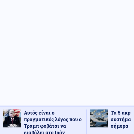
Αυτός είναι ο
Τα 5 ακρι
πραγματικός λόγος που ο
συστήματ
Τραμπ φοβάται να
σήμερα
εισβάλει στο Ιράν