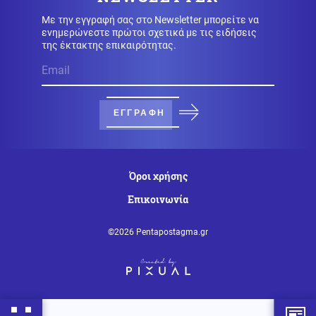
Κοινωνία
06.08.2026 - 12:43
Με την εγγραφή σας στο Newsletter μπορείτε να
Τροχαίο δυστύχημα με θύμα 42χρονο μοτοσικλετιστή
ενημερώνεστε πρώτοι σχετικά με τις ειδήσεις
στη Μύκονο
της έκτακτης επικαιρότητας.
Κυπριακό
06.08.2026 - 12:27
Η ηρωική μάχη του 256 Τάγματος Πεζικού στη Λάπηθο
και τον Καραβά
ΕΓΓΡΑΦΗ
Οικονομία
06.08.2026 - 12:17
Ακρίβεια στην Ευρώπη: Από το ελαιόλαδο μέχρι τα
Όροι χρήσης
λαχανικά εκτοξεύονται οι τιμές
Επικοινωνία
Πολιτική
06.08.2026 - 12:14
©2026 Pentapostagma.gr
Μητσοτάκης: «Η απόφασή μας να υπαχθεί ο ΟΠΕΚΕΠΕ
στην ΑΑΔΕ δικαιώθηκε»
Επιστήμη
06.08.2026 - 12:05