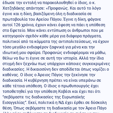
έδωσε την εντολή να παρακολουθηθεί ο ίδιος, ο κ.
Χατζηδάκης απάντησε: «Προφανώς. Και αυτό το λόγο
έγινε και η δίκη, βασιζόμενη όλη η διαδικασία σε
πρωτοβουλία του Αρείου Πάγου. Έγινε η δίκη, φάγανε
αυτοί 126 χρόνια, έχουν κάνει έφεση να πάει η υπόθεση
στο Εφετείο. Μου κάνει εντύπωση οι άνθρωποι που με
κατηγορούν σχεδόν κάθε μέρα για διάφορα πράγματα,
πολιτικοί από τα κόμματα της αντιπολιτεύσεως, να έχουν
τόσο μεγάλο ενδιαφέρον ξαφνικά για μένα και την
ιδιωτική μου σφαίρα. Προφανώς ενδιαφέρομαι να μάθω,
θέλω να δω τι έγινε σε αυτή την ιστορία. Αλλά την ίδια
στιγμή δεν ξεχνάω πως υπάρχουν κάποιες συγκεκριμένες
διαδικασίες. Η δικαιοσύνη δεν αποδίδεται όπως νομίζει ο
καθένας. Ο ίδιος ο Άρειος Πάγος την ξεκίνησε την
διαδικασία. Η κυβέρνηση πρέπει να είναι υπεράνω σε
κάθε τέτοια υπόθεση. Ο ίδιος ο πρωθυπουργός έχει
τοποθετηθεί για την υπόθεση Κοβέσι και έχει πει ότι
‘’σεβόμαστε τις διαδικασίες της Ευρωπαϊκής
Εισαγγελίας’’. Εκεί, πολιτικά η ΝΔ έχει έρθει σε δύσκολη
θέση. Όπως σεβόμαστε τη διαδικασία με τον Άρειο Πάγο