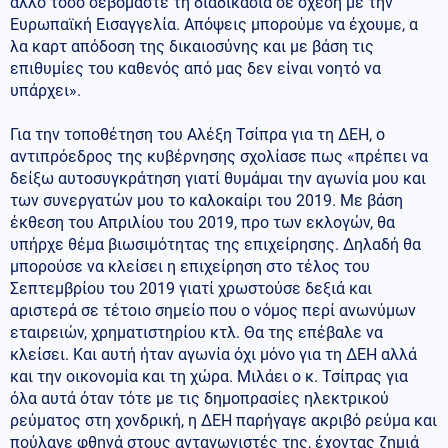
άλλο τόσο σεβόμαστε τη διαδικασία σε σχέση με την
Ευρωπαϊκή Εισαγγελία. Απόψεις μπορούμε να έχουμε, α
λα καρτ απόδοση της δικαιοσύνης και με βάση τις
επιθυμίες του καθενός από μας δεν είναι νοητό να
υπάρχει».
Για την τοποθέτηση του Αλέξη Τσίπρα για τη ΔΕΗ, ο
αντιπρόεδρος της κυβέρνησης σχολίασε πως «πρέπει να
δείξω αυτοσυγκράτηση γιατί θυμάμαι την αγωνία μου και
των συνεργατών μου το καλοκαίρι του 2019. Με βάση
έκθεση του Απριλίου του 2019, προ των εκλογών, θα
υπήρχε θέμα βιωσιμότητας της επιχείρησης. Δηλαδή θα
μπορούσε να κλείσει η επιχείρηση στο τέλος του
Σεπτεμβρίου του 2019 γιατί χρωστούσε δεξιά και
αριστερά σε τέτοιο σημείο που ο νόμος περί ανωνύμων
εταιρειών, χρηματιστηρίου κτλ. Θα της επέβαλε να
κλείσει. Και αυτή ήταν αγωνία όχι μόνο για τη ΔΕΗ αλλά
και την οικονομία και τη χώρα. Μιλάει ο κ. Τσίπρας για
όλα αυτά όταν τότε με τις δημοπρασίες ηλεκτρικού
ρεύματος στη χονδρική, η ΔΕΗ παρήγαγε ακριβό ρεύμα και
πούλαγε φθηνά στους ανταγωνιστές της, έχοντας ζημιά