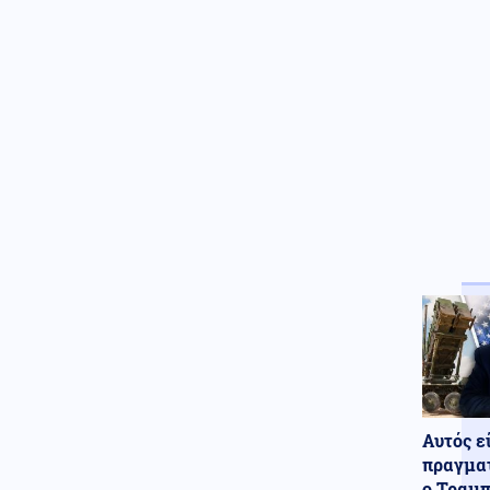
Ένοπλες Συρράξεις
08.08.2026 - 16:56
Ουκρανία: Ρωσική κατάληψη
οικισμού στο Χάρκοβο και
επίθεση σε πλοίο με
πυρομαχικά
Κοινωνία
08.08.2026 - 16:53
Χωρίς ενεργό μέτωπο η
πυρκαγιά στη Σίνδο
Θεσσαλονίκης
Αθλητισμός
08.08.2026 - 16:49
Στέφανος Τσιτσιπάς: Απόδραση
στην Ελβετία με τη νέα
σύντροφό του
Κόσμος
08.08.2026 - 16:40
Η παραλία έγινε ακριβή
υπόθεση: Πόσο κοστίζει μια
Αυτός ε
μέρα δίπλα στη θάλασσα
πραγματ
ο Τραμπ