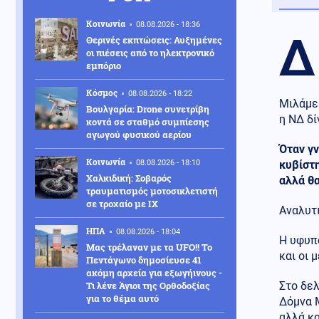
Κοινωνία
08.08.2026 - 18:36
Δ
Θερινές εκπτώσεις: Αυξημένες
οι πιέσεις από το ηλεκτρονικό
εμπόριο
Κόσμος
08.08.2026 - 18:22
Μιλάμε 
Βουλγαρία: Drone συνετρίβη
η ΝΔ δί
κοντά σε σταθμό συμπίεσης
αγωγού φυσικού αερίου
Όταν γν
Κοινωνία
08.08.2026 - 18:10
κυβίστ
Χαλκιδική: Σοβαρός
αλλά θ
τραυματισμός μοτοσικλετιστή
σε τροχαίο με ΙΧ
Αναλυτι
ΗΠΑ
08.08.2026 - 18:04
Η υφυπ
Μας τρέλαναν με τα UFO!! Το
και οι 
Πεντάγωνο δημοσίευσε 41
ακόμη αρχεία για εξωγήινους -
Τι λένε Άγιοι της Ορθοδοξίας
Στο δελ
για το θέμα αυτό
Δόμνα 
αλλά κα