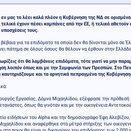
εν μας τα λέει καλά πλέον η Κυβέρνηση της ΝΔ σε ορισμέν
τελικά έχουν πέσει καμπάνες από την ΕΕ, ή τελικά αθετούν 
υποσχέσεις τους.
βέβαια για τα επιδόματα τα οποία δεν θα δίνονται μόνο σε Έ
νει πάτημα σε όλους όσους θα θέλουν να έρθουν στην Ελλάδα
ωρίζεις ότι θα λαμβάνεις επιδόματα, τότε γιατί να μην παρα
ηση λοιπόν όπως και με την Συμφωνία των Πρεσπών. Στο Πεν
α καυτηριάζουμε και τα αρνητικά πεπραγμένα της Κυβέρνηση
κά:
ουργός Εργασίας, Δόμνα Μιχαηλίδου, εξέφρασε την πρόθεσή 
μετανάστες, όπως θα γινόταν και με την οικογένεια Αντετοκο
τίο ειδήσεων του Alpha και την δημοσιογράφο Έφη Αλεβίζου
Μιχαηλίδου και αναφέρθηκε στα μέτρα στήριξης των οικογεν
ι στο ποιοι θα είναι οι δικαιούχοι του επιδόματος των 2.000 