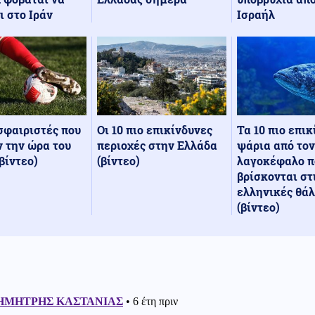
Ισραήλ
ι στο Ιράν
Οι 10 πιο επικίνδυνες
Τα 10 πιο επι
σφαιριστές που
περιοχές στην Ελλάδα
ψάρια από τον
 την ώρα του
(βίντεο)
λαγοκέφαλο π
βίντεο)
βρίσκονται στ
ελληνικές θά
(βίντεο)