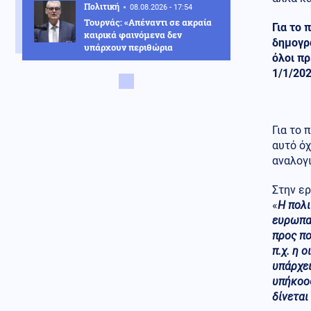
Πολιτική
08.08.2026 - 17:54
Τουρνάς: «Απέναντι σε ακραία
Για το 
καιρικά φαινόμενα δεν
δημογρα
υπάρχουν περιθώρια
όλοι πρ
εφησυχασμού»
1/1/202
Κόσμος
08.08.2026 - 17:51
Δαρδανέλια: Η Τουρκία βάζει
περιορισμούς στη διέλευση
πλοίων
Για το 
αυτό όχ
Πολιτική
08.08.2026 - 17:44
αναλογ
Χαρακόπουλος: «Να αλλάξει το
πλαίσιο αποζημιώσεων για τα
Στην ερ
βιολογικά προϊόντα»
«
Η πολι
ευρωπαϊ
Κοινωνία
08.08.2026 - 17:38
προς πο
Μετώπη: Χωρίς τις αισθήσεις
του ανασύρθηκε 43χρονος
π.χ. η 
άντρας
υπάρχει
υπήκοος
08.08.2026 - 17:30
δίνεται
Γιατί ζήτησαν τα Ηνωμένα