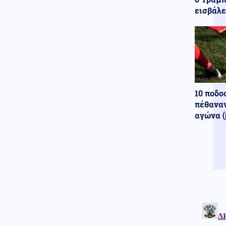
Κόσμος
08.08.2026 - 16:37
εισβάλε
Ιταλία: Όλες οι πόλεις στο
υψηλότερο επίπεδο
προειδοποίησης για καύσωνα
Κοινωνία
08.08.2026 - 16:25
Πυρκαγιά σε χαμηλή βλάστηση
στη Σίνδο Θεσσαλονίκης
10 ποδο
Κόσμος
08.08.2026 - 16:22
πέθαναν
ΟΗΕ: Αυξάνεται ο κίνδυνος
αγώνα (
νέας ανάφλεξης στην Υεμένη