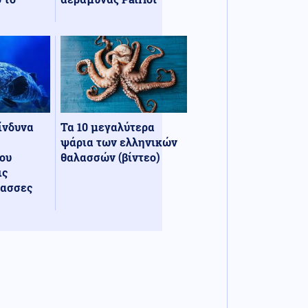
κίνδυνα
Τα 10 μεγαλύτερα
ψάρια των ελληνικών
ου
θαλασσών (βίντεο)
ις
λασσες