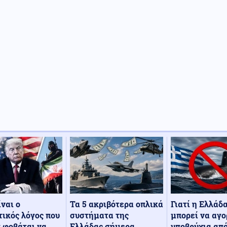
Τα 5 ακριβότερα οπλικά
Γιατί η Ελλάδ
ίναι ο
συστήματα της
μπορεί να αγο
ικός λόγος που
Ελλάδας σήμερα
υποβρύχια από
 φοβάται να