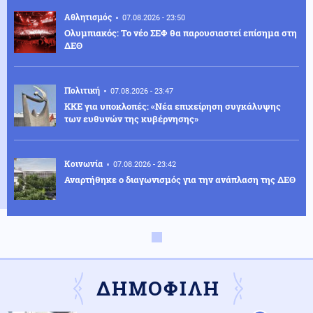
Αθλητισμός
07.08.2026 - 23:50
Ολυμπιακός: Το νέο ΣΕΦ θα παρουσιαστεί επίσημα στη
ΔΕΘ
Πολιτική
07.08.2026 - 23:47
ΚΚΕ για υποκλοπές: «Νέα επιχείρηση συγκάλυψης
των ευθυνών της κυβέρνησης»
Κοινωνία
07.08.2026 - 23:42
Αναρτήθηκε ο διαγωνισμός για την ανάπλαση της ΔΕΘ
Ελληνοτουρκικά
07.08.2026 - 23:33
Νέο «γκριζάρισμα» στο Αιγαίο από την Τουρκία, με
αφορμή το Χωροταξικό του Τουρισμού
ΔΗΜΟΦΙΛΗ
Κόσμος
07.08.2026 - 23:29