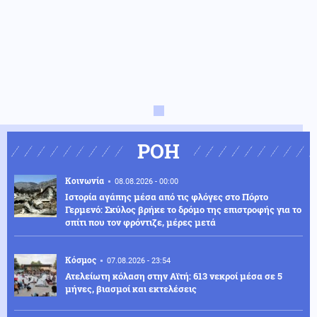
ΡΟΗ
Κοινωνία
08.08.2026 - 00:00
Ιστορία αγάπης μέσα από τις φλόγες στο Πόρτο
Γερμενό: Σκύλος βρήκε το δρόμο της επιστροφής για το
σπίτι που τον φρόντιζε, μέρες μετά
Κόσμος
07.08.2026 - 23:54
Ατελείωτη κόλαση στην Αϊτή: 613 νεκροί μέσα σε 5
μήνες, βιασμοί και εκτελέσεις