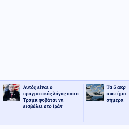
Αυτός είναι ο
Τα 5 ακρι
πραγματικός λόγος που ο
συστήματ
Τραμπ φοβάται να
σήμερα
εισβάλει στο Ιράν