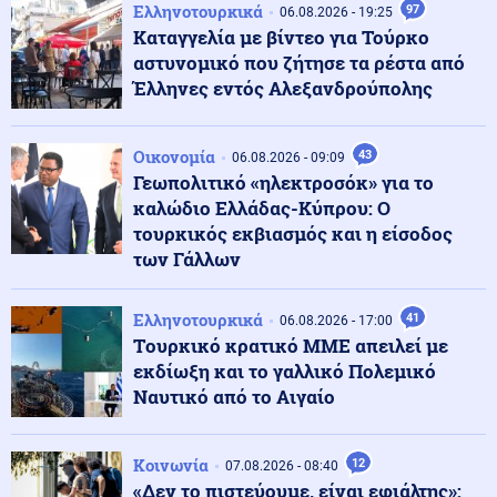
Ελληνοτουρκικά
97
06.08.2026 - 19:25
Κι όμως... Τα ΜΜΕ της Βόρειας Κορέας προτείνουν
Καταγγελία με βίντεο για Τούρκο
σούπα με κρέας σκύλου, ως διέξοδο στον καύσωνα
αστυνομικό που ζήτησε τα ρέστα από
Έλληνες εντός Αλεξανδρούπολης
Κοινωνία
07.08.2026 - 23:18
Νέα Αγχίαλος: 66χρονος αυνανιζόταν
Οικονομία
43
παρακολουθώντας την 13χρονη γειτόνισσα του - Η
06.08.2026 - 09:09
ποινή που του επιβλήθηκε
Γεωπολιτικό «ηλεκτροσόκ» για το
καλώδιο Ελλάδας-Κύπρου: Ο
τουρκικός εκβιασμός και η είσοδος
Κόσμος
07.08.2026 - 23:12
των Γάλλων
Η Ισπανία ξεκινά ελέγχους σε ταξιδιώτες από την
Ιταλία - Από τα μεσάνυχτα του Σαββάτου έως τις 7
Σεπτεμβρίου
Ελληνοτουρκικά
41
06.08.2026 - 17:00
Tουρκικό κρατικό ΜΜΕ απειλεί με
Κόσμος
07.08.2026 - 23:08
εκδίωξη και το γαλλικό Πολεμικό
Μόλις ανακοινωθεί συμφωνία για το Ορμούζ, θα
Ναυτικό από το Αιγαίο
τερματιστεί ο ναυτικός αποκλεισμός στο Ιράν,
αναφέρει αξιωματούχος των ΗΠΑ
Κοινωνία
12
07.08.2026 - 08:40
Παγκοσμιοποίηση
«Δεν το πιστεύουμε, είναι εφιάλτης»:
07.08.2026 - 23:00