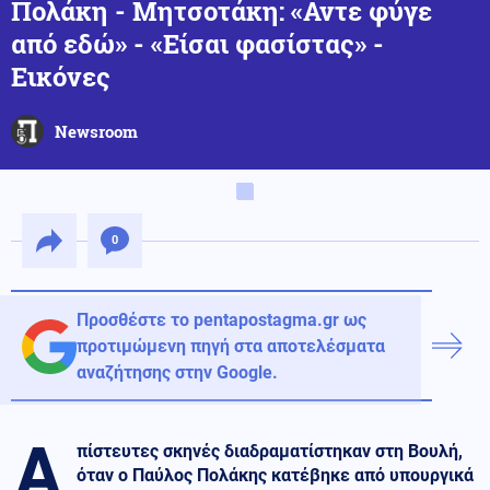
Πολάκη - Μητσοτάκη: «Αντε φύγε
από εδώ» - «Είσαι φασίστας» -
Εικόνες
Newsroom
0
Προσθέστε το pentapostagma.gr ως
προτιμώμενη πηγή στα αποτελέσματα
αναζήτησης στην Google.
Α
πίστευτες σκηνές διαδραματίστηκαν στη Βουλή,
όταν ο Παύλος Πολάκης κατέβηκε από υπουργικά