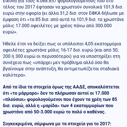
εικόνα για τους 4.068.857 φορολογουμένους που στο
τέλος του 2017 έφτασαν να χρωστούν συνολικά 101,9 δισ.
ευρώ στην εφορία (κι άλλα 31,2 δισ. στον ΕΦΚΑ δήλωσε με
έμφαση ότι «τα 85 δισ. από αυτά τα 101,9 δισ. τα χρωστάνε
μόλις 17.000 οφειλέτες με χρέος πάνω από 300.000
ευρώ».
Ήθελε έτσι να δείξει πως οι υπόλοιποι 4,05 εκατομμύρια
οφειλέτες χρωστάνε μόλις 16-17 δισ. ευρώ (και από 50,
200 ή 300 ευρώ οι περισσότεροι) για να υποστηρίξει στη
συνέχεια πως «υπάρχει μεν πρόβλημα αλλά όσο θα
βγαίνουμε στην ανάπτυξη, θα αντιμετωπίζεται σταδιακά
καλύτερα».
Από τα ίδια τα στοιχεία όμως της ΑΑΔΕ, αποκαλύπτεται
ότι «το μάρμαρο» δεν το πλήρωσαν αυτοί οι 17.000
«πλούσιοι» φορολογούμενοι που έχουν τα χρέη των 85
δισ. ευρώ, αλλά η «μαρίδα» των 4 εκατομμυρίων που
χρωστάνε από 50-3.000 ευρώ το πολύ ο καθένας.
Συγκεκριμένα, σύμφωνα με τα στοιχεία για το 2017: