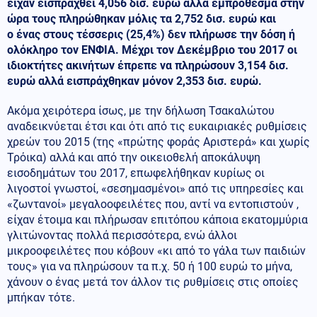
είχαν εισπραχθεί 4,056 δισ. ευρώ αλλά εμπρόθεσμα στην
ώρα τους πληρώθηκαν μόλις τα 2,752 δισ. ευρώ και
ο ένας στους τέσσερις (25,4%) δεν πλήρωσε την δόση ή
ολόκληρο τον ΕΝΦΙΑ. Μέχρι τον Δεκέμβριο του 2017 οι
ιδιοκτήτες ακινήτων έπρεπε να πληρώσουν 3,154 δισ.
ευρώ αλλά εισπράχθηκαν μόνον 2,353 δισ. ευρώ.
Ακόμα χειρότερα ίσως, με την δήλωση Τσακαλώτου
αναδεικνύεται έτσι και ότι από τις ευκαιριακές ρυθμίσεις
χρεών του 2015 (της «πρώτης φοράς Αριστερά» και χωρίς
Τρόικα) αλλά και από την οικειοθελή αποκάλυψη
εισοδημάτων του 2017, επωφελήθηκαν κυρίως οι
λιγοστοί γνωστοί, «σεσημασμένοι» από τις υπηρεσίες και
«ζωντανοί» μεγαλοοφειλέτες που, αντί να εντοπιστούν ,
είχαν έτοιμα και πλήρωσαν επιτόπου κάποια εκατομμύρια
γλιτώνοντας πολλά περισσότερα, ενώ άλλοι
μικροοφειλέτες που κόβουν «κι από το γάλα των παιδιών
τους» για να πληρώσουν τα π.χ. 50 ή 100 ευρώ το μήνα,
χάνουν ο ένας μετά τον άλλον τις ρυθμίσεις στις οποίες
μπήκαν τότε.