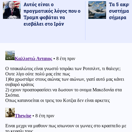
Αυτός είναι ο
Τα 5 ακρι
πραγματικός λόγος που ο
συστήματ
Τραμπ φοβάται να
σήμερα
εισβάλει στο Ιράν