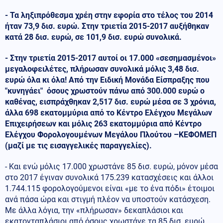
- Τα ληξιπρόθεσμα χρέη στην εφορία στο τέλος του 2014
ήταν 73,9 δισ. ευρώ. Στην τριετία 2015-2017 αυξήθηκαν
κατά 28 δισ. ευρώ, σε 101,9 δισ. ευρώ συνολικά.
- Στην τριετία 2015-2017 αυτοί οι 17.000 «σεσημασμένοι»
μεγαλοφειλέτες, πλήρωσαν συνολικά μόλις 3,48 δισ.
ευρώ όλα κι όλα! Από την Ειδική Μονάδα Είσπραξης που
"κυνηγάει" όσους χρωστούν πάνω από 300.000 ευρώ ο
καθένας, εισπράχθηκαν 2,517 δισ. ευρώ μέσα σε 3 χρόνια,
άλλα 698 εκατομμύρια από το Κέντρο Ελέγχου Μεγάλων
Επιχειρήσεων και μόλις 263 εκατομμύρια από Κέντρο
Ελέγχου Φορολογουμένων Μεγάλου Πλούτου –ΚΕΦΟΜΕΠ
(μαζί με τις εισαγγελικές παραγγελίες).
- Και ενώ μόλις 17.000 χρωστάνε 85 δισ. ευρώ, μόνον μέσα
στο 2017 έγιναν συνολικά 175.239 κατασχέσεις και άλλοι
1.744.115 φορολογούμενοι είναι «με το ένα πόδι» έτοιμοι
ανά πάσα ώρα και στιγμή πλέον να υποστούν κατάσχεση.
Με άλλα λόγια, την «πλήρωσαν» δεκαπλάσιοι και
εκατονταπλάσιοι από όσους χρωστάνε τα 85 δισ. ευρώ.