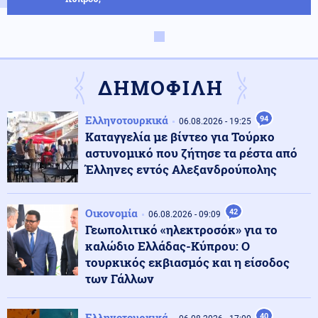
Κόσμος
07.08.2026 - 11:23
Eurostat: Πρωταθλήτρια στο κάπνισμα η Ελλάδα
ανάμεσα στις χώρες της ΕΕ
ΔΗΜΟΦΙΛΗ
Κοινωνία
07.08.2026 - 11:16
Ελληνοτουρκικά
94
06.08.2026 - 19:25
Θεσσαλονίκη: Συνελήφθη Τούρκος για διακίνηση
Καταγγελία με βίντεο για Τούρκο
ναρκωτικών, οπλοκατοχή και ληστεία
αστυνομικό που ζήτησε τα ρέστα από
Έλληνες εντός Αλεξανδρούπολης
Κοινωνία
07.08.2026 - 11:08
Σεισμός μεγέθους 3,6 Ρίχτερ χτύπησε τη Ρόδο
Οικονομία
42
06.08.2026 - 09:09
Γεωπολιτικό «ηλεκτροσόκ» για το
καλώδιο Ελλάδας-Κύπρου: Ο
Κόσμος
τουρκικός εκβιασμός και η είσοδος
07.08.2026 - 10:52
Νέα μελέτη: Οι πρώτοι Ευρωπαίοι ίσως κατέφευγαν
των Γάλλων
στον κανιβαλισμό (εικόνες)
Ελληνοτουρκικά
40