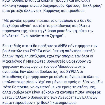
κρατήσουμε. Είναι μία κόκκινη γραμμή και μία άλλη
κόκκινη γραμμή είναι ο διαχωρισμός Κράτους - Εκκλησίας"
είπε μεταξύ άλλων ο κ. Καμμένος και πρόσθεσε:
"Με μεγάλη έμφαση πρέπει να σημειώσω ότι δεν θα
δεχθούμε εθνική ταυτότητα μακεδονική και όλα τα
παράγωγα της, ούτε τη γλώσσα μακεδονική, ούτε την
εθνότητα. Είναι σύνθετο το ζήτημα".
Ερωτηθείς στο τι θα πράξουν οι ΑΝΕΛ εάν η ψήφος των
βουλευτών του ΣΥΡΙΖΑ είναι θετική απάντησε μεταξύ
άλλων "προβληματίζομαι, έχω την απορία εάν όλοι οι
Μακεδόνες ή Ηπειρώτες βουλευτές θα δεχθούν να
ψηφίσουν παράγωγο με τον όρο Μακεδονία στην
ονομασία. Εάν όλοι οι βουλευτές του ΣΥΡΙΖΑ οι
Μακεδόνες ή μη ψηφίσουν με σύνθετο όνομα και όλοι οι
υπόλοιποι ψηφίσουν 'όχι' και μένουμε εμείς οι δύο, νομίζω
΄τότε θα πρέπει να σκεφτούμε και εμείς τη στάση μας,
αλλά νομίζω δεν είναι εύκολο να κάνουμε πίσω" ανέφερε
μεταξύ άλλων ο βουλευτής των Ανεξάρτητων Ελλήνων
και αντιπρόεδρος της Βουλή και σημείωσε: