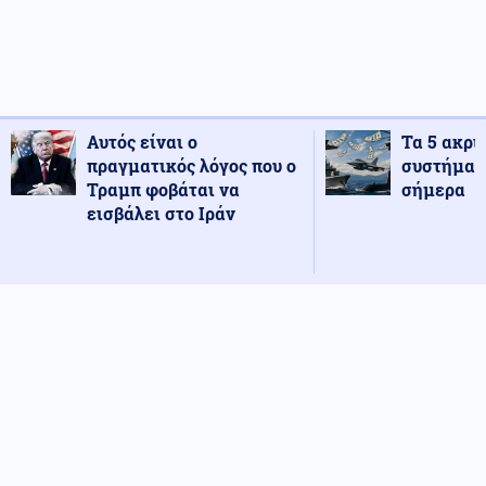
Αυτός είναι ο
Τα 5 ακρι
πραγματικός λόγος που ο
συστήματ
Τραμπ φοβάται να
σήμερα
εισβάλει στο Ιράν