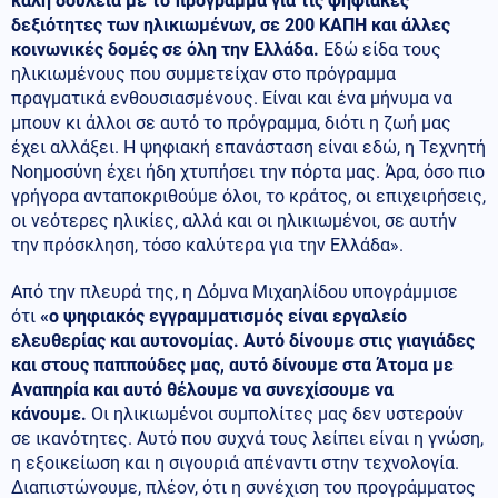
καλή δουλειά με το πρόγραμμα για τις ψηφιακές
δεξιότητες των ηλικιωμένων, σε 200 ΚΑΠΗ και άλλες
κοινωνικές δομές σε όλη την Ελλάδα.
Εδώ είδα τους
ηλικιωμένους που συμμετείχαν στο πρόγραμμα
πραγματικά ενθουσιασμένους. Είναι και ένα μήνυμα να
μπουν κι άλλοι σε αυτό το πρόγραμμα, διότι η ζωή μας
έχει αλλάξει. Η ψηφιακή επανάσταση είναι εδώ, η Τεχνητή
Νοημοσύνη έχει ήδη χτυπήσει την πόρτα μας. Άρα, όσο πιο
γρήγορα ανταποκριθούμε όλοι, το κράτος, οι επιχειρήσεις,
οι νεότερες ηλικίες, αλλά και οι ηλικιωμένοι, σε αυτήν
την πρόσκληση, τόσο καλύτερα για την Ελλάδα».
Από την πλευρά της, η Δόμνα Μιχαηλίδου υπογράμμισε
ότι
«ο ψηφιακός εγγραμματισμός είναι εργαλείο
ελευθερίας και αυτονομίας. Αυτό δίνουμε στις γιαγιάδες
και στους παππούδες μας, αυτό δίνουμε στα Άτομα με
Αναπηρία και αυτό θέλουμε να συνεχίσουμε να
κάνουμε.
Οι ηλικιωμένοι συμπολίτες μας δεν υστερούν
σε ικανότητες. Αυτό που συχνά τους λείπει είναι η γνώση,
η εξοικείωση και η σιγουριά απέναντι στην τεχνολογία.
Διαπιστώνουμε, πλέον, ότι η συνέχιση του προγράμματος