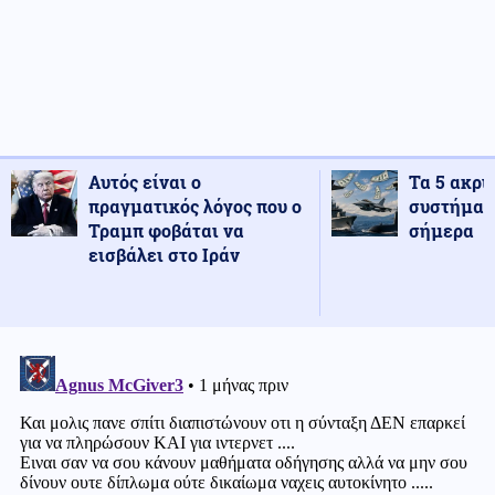
Αυτός είναι ο
Τα 5 ακρι
πραγματικός λόγος που ο
συστήματ
Τραμπ φοβάται να
σήμερα
εισβάλει στο Ιράν