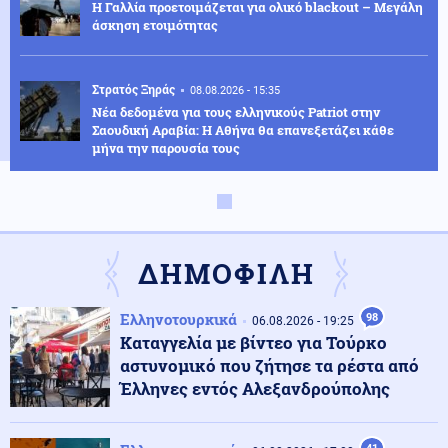
Η Γαλλία προετοιμάζεται για ολικό blackout – Μεγάλη
άσκηση ετοιμότητας
Στρατός Ξηράς
08.08.2026 - 15:35
Νέα δεδομένα για τους ελληνικούς Patriot στην
Σαουδική Αραβία: Η Αθήνα θα επανεξετάζει κάθε
μήνα την παρουσία τους
Κόσμος
08.08.2026 - 15:34
Στενά του Ορμούζ: Πύραυλος έπληξε πλοίο της ADNOC
των ΗΑΕ
ΔΗΜΟΦΙΛΗ
Κοινωνία
08.08.2026 - 15:25
Ελληνοτουρκικά
98
06.08.2026 - 19:25
Λευκάδα: Συνελήφθη 58χρονος για ενδοοικογενειακή
Καταγγελία με βίντεο για Τούρκο
βία
αστυνομικό που ζήτησε τα ρέστα από
Έλληνες εντός Αλεξανδρούπολης
Κοινωνία
08.08.2026 - 15:21
Λυκαβηττός: Σε 57χρονη γυναίκα που είχε εξαφανιστεί