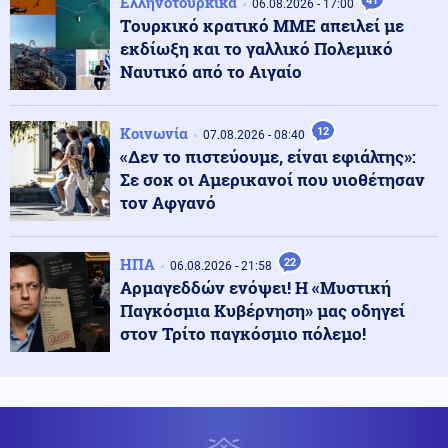
Ελληνοτουρκικά
41
ανήκει η σορός
06.08.2026 - 17:00
Tουρκικό κρατικό ΜΜΕ απειλεί με
εκδίωξη και το γαλλικό Πολεμικό
Κοινωνία
Ναυτικό από το Αιγαίο
08.08.2026 - 15:10
Πυροσβεστική: Πολύ υψηλός κίνδυνος αύριο για
Αττική και άλλες 15 περιοχές
Κοινωνία
12
07.08.2026 - 08:40
«Δεν το πιστεύουμε, είναι εφιάλτης»:
Κόσμος
08.08.2026 - 15:10
Σε σοκ οι Αμερικανοί που υιοθέτησαν
Θα πούμε το ψωμί ψωμάκι! Ο ρωσικός στραγγαλισμός
τον Αφγανό
φέρνει τσουνάμι ακρίβειας στην Ελλάδα
ΗΠΑ
22
06.08.2026 - 21:58
Πολιτική
08.08.2026 - 15:04
Αρμαγεδδών ενόψει! Η «Μυστική
Τσίπρας: Στις 2 Σεπτεμβρίου ανακοινώνει οικονομικό
Παγκόσμια Κυβέρνηση» μας οδηγεί
πρόγραμμα
στον Τρίτο παγκόσμιο πόλεμο!
08.08.2026 - 15:00
ΣΤΑ ΧΕΡΙΑ ΤΟΥ ΠΟΥΤΙΝ μυστικό έγγραφο του ΝΑΤΟ
που αποκαλύπτει τον ρόλο του στον πόλεμο της
Ουκρανίας