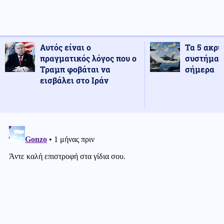
Αυτός είναι ο
Τα 5 ακρι
πραγματικός λόγος που ο
συστήματ
Τραμπ φοβάται να
σήμερα
εισβάλει στο Ιράν