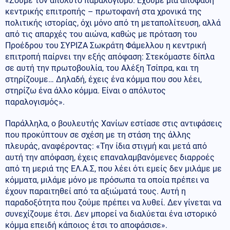
«Ζούμε τον απόλυτο παραλογισμό. Έχουμε μια απόφαση
κεντρικής επιτροπής – πρωτοφανή στα χρονικά της
πολιτικής ιστορίας, όχι μόνο από τη μεταπολίτευση, αλλά
από τις απαρχές του αιώνα, καθώς με πρόταση του
Προέδρου του ΣΥΡΙΖΑ Σωκράτη Φάμελλου η κεντρική
επιτροπή παίρνει την εξής απόφαση: Στεκόμαστε δίπλα
σε αυτή την πρωτοβουλία, του Αλέξη Τσίπρα, και τη
στηρίζουμε… Δηλαδή, έχεις ένα κόμμα που σου λέει,
στηρίζω ένα άλλο κόμμα. Είναι ο απόλυτος
παραλογισμός».
Παράλληλα, ο βουλευτής Χανίων εστίασε στις αντιφάσεις
που προκύπτουν σε σχέση με τη στάση της άλλης
πλευράς, αναφέροντας: «Την ίδια στιγμή και μετά από
αυτή την απόφαση, έχεις επαναλαμβανόμενες διαρροές
από τη μεριά της ΕΛ.Α.Σ, που λέει ότι εμείς δεν μιλάμε με
κόμματα, μιλάμε μόνο με πρόσωπα τα οποία πρέπει να
έχουν παραιτηθεί από τα αξιώματά τους. Αυτή η
παραδοξότητα που ζούμε πρέπει να λυθεί. Δεν γίνεται να
συνεχίζουμε έτσι. Δεν μπορεί να διαλύεται ένα ιστορικό
κόμμα επειδή κάποιος έτσι το αποφάσισε».