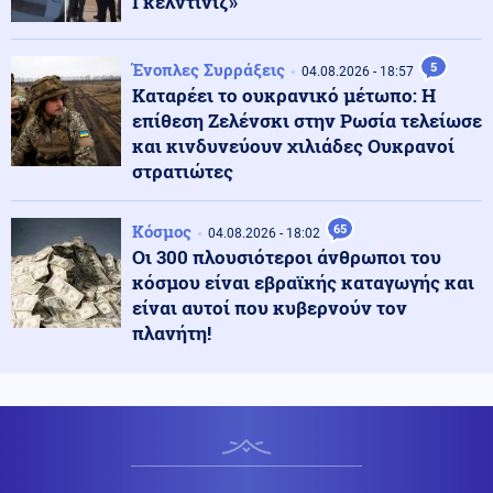
Γκελντινίζ»
Φωτιά σε χωματερή στην Κεφαλονιά - Ισχυρές
δυνάμεις στο σημείο
Ένοπλες Συρράξεις
5
04.08.2026 - 18:57
Καταρέει το ουκρανικό μέτωπο: Η
Τεχνολογία
06.08.2026 - 10:06
επίθεση Ζελένσκι στην Ρωσία τελείωσε
Ντέμης Χασάμπης: Η πορεία του Ελληνοκύπριου που
και κινδυνεύουν χιλιάδες Ουκρανοί
βρέθηκε στην κορυφή της Τεχνητής Νοημοσύνης
στρατιώτες
Υγεία
06.08.2026 - 09:56
Κόσμος
65
04.08.2026 - 18:02
ΕΟΔΥ: Στα 65 τα κρούσματα του ιού του Δυτικού Νείλου
Οι 300 πλουσιότεροι άνθρωποι του
στην Ελλάδα
κόσμου είναι εβραϊκής καταγωγής και
είναι αυτοί που κυβερνούν τον
πλανήτη!
Αθλητισμός
06.08.2026 - 09:51
Ο ΠΑΟΚ ρίχνεται στη μάχη με την Άντερλεχτ – Το
σχέδιο Λίσι και το επόμενο βήμα για τη League Phase
Κοινωνία
06.08.2026 - 09:45
Μυστράς: Σήμερα η νεκροψία στον 90χρονο που