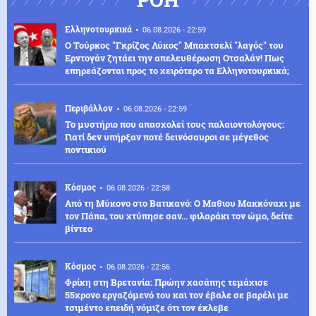
Ελληνοτουρκικά
06.08.2026 - 22:59
Ο Τούρκος "Γκρίζος Λύκος" Μπαχτσελί "λαγός" του
Ερντογάν ζητάει την απελευθέρωση Οτσαλάν! Πως
επηρεάζονται προς το χειρότερο τα Ελληνοτουρκικά;
Περιβάλλον
06.08.2026 - 22:59
Το μυστήριο που απασχολεί τους παλαιοντολόγους:
Γιατί δεν υπήρξαν ποτέ δεινόσαυροι σε μέγεθος
ποντικιού
Κόσμος
06.08.2026 - 22:58
Από τη Μύκονο στο Βατικανό: Ο Μαθιου Μακκόναχι με
τον Πάπα, του χτύπησε σαν... φιλαράκι τον ώμο, δείτε
βίντεο
Κόσμος
06.08.2026 - 22:56
Φρίκη στη Βρετανία: Πρώην χασάπης τεμάχισε
55χρονο εργαζόμενό του και τον έβαλε σε βαρέλι με
τσιμέντο επειδή νόμιζε ότι τον έκλεβε