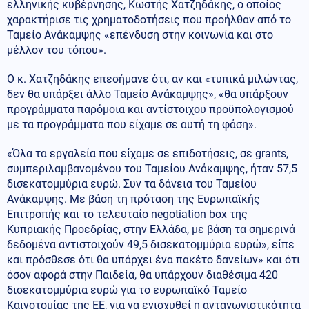
ελληνικής κυβέρνησης, Κωστής Χατζηδάκης, ο οποίος
χαρακτήρισε τις χρηματοδοτήσεις που προήλθαν από το
Ταμείο Ανάκαμψης «επένδυση στην κοινωνία και στο
μέλλον του τόπου».
Ο κ. Χατζηδάκης επεσήμανε ότι, αν και «τυπικά μιλώντας,
δεν θα υπάρξει άλλο Ταμείο Ανάκαμψης», «θα υπάρξουν
προγράμματα παρόμοια και αντίστοιχου προϋπολογισμού
με τα προγράμματα που είχαμε σε αυτή τη φάση».
«Όλα τα εργαλεία που είχαμε σε επιδοτήσεις, σε grants,
συμπεριλαμβανομένου του Ταμείου Ανάκαμψης, ήταν 57,5
δισεκατομμύρια ευρώ. Συν τα δάνεια του Ταμείου
Ανάκαμψης. Με βάση τη πρόταση της Ευρωπαϊκής
Επιτροπής και το τελευταίο negotiation box της
Κυπριακής Προεδρίας, στην Ελλάδα, με βάση τα σημερινά
δεδομένα αντιστοιχούν 49,5 δισεκατομμύρια ευρώ», είπε
και πρόσθεσε ότι θα υπάρχει ένα πακέτο δανείων» και ότι
όσον αφορά στην Παιδεία, θα υπάρχουν διαθέσιμα 420
δισεκατομμύρια ευρώ για το ευρωπαϊκό Ταμείο
Καινοτομίας της ΕΕ, για να ενισχυθεί η ανταγωνιστικότητα