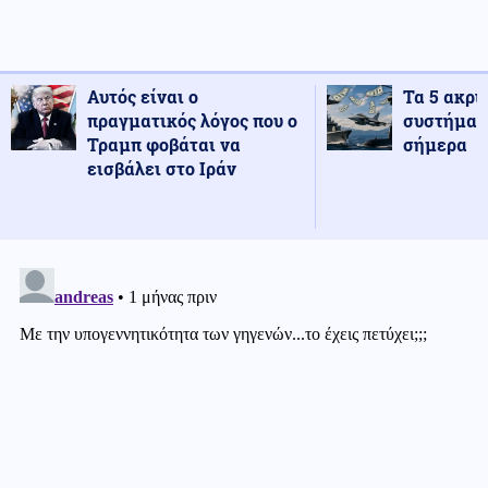
Αυτός είναι ο
Τα 5 ακρι
πραγματικός λόγος που ο
συστήματ
Τραμπ φοβάται να
σήμερα
εισβάλει στο Ιράν