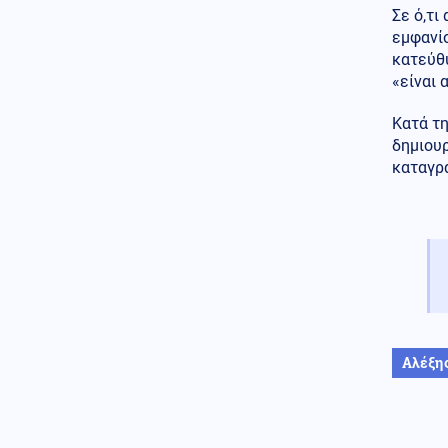
ανέβηκε, βυθίζεται η
Σε ό,τ
δημοτικότητα του Μερτς
εμφανίσ
κατεύθ
Κόσμος
06.08.2026 - 23:07
«είναι 
Ξεκινά δελτίο νερού στο
Πουέρτο Ρίκο λόγω της
Κατά τη
ξηρασίας
δημιουρ
Κοινωνία
06.08.2026 - 23:06
καταγρα
Διατάχθηκε ΕΔΕ για τους
αστυνομικούς που εμπλέκονται
στην υπόθεση της 75χρονης
στα Χανιά
Κόσμος
06.08.2026 - 23:04
Τουρκία: Σχέδιο διάσωσης για
δύο ιστορικά ορθόδοξα
μοναστήρια της Τραπεζούντας
Αλέξης
Κόσμος
06.08.2026 - 23:02
Ο Ερντογάν θα επισκεφτεί τη
Σαουδική Αραβία την
Παρασκευή