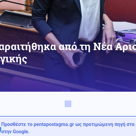
αραιτήθηκα από τη Νέα Αρι
γικής
Προσθέστε το pentapostagma.gr ως προτιμώμενη πηγή στα
στην Google.