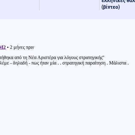
ελληνικές θά
(βίντεο)