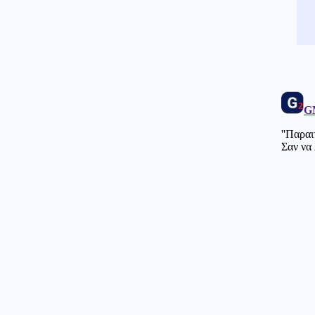
Κοινωνία
06.08.2026 - 22:52
Δύο συλλήψεις για τις φωτιές
σε Σκύρο και Λακωνία:
Βραχυκύκλωσε γεννήτρια
63χρονης, 71χρονος άναψε
ψησταριά