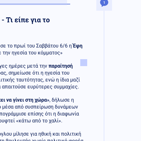
1
 Τι είπε για το
σε το πρωί του Σαββάτου 6/6 η
Έφη
ε την ηγεσία του κόμματος»
ίγες ημέρες μετά την
παραίτησή
ας, σημείωσε ότι η ηγεσία του
τικής ταυτότητας, ενώ η ίδια μαζί
α απαιτούσε ευρύτερες συμμαχίες.
ει να γίνει στη χώρα»
, δήλωσε η
νο μέσα από συσπείρωση δυνάμεων
πογράμμισε επίσης ότι η διαφωνία
ρυφτεί «κάτω από το χαλί».
γλου μίλησε για ηθική και πολιτική
ητη βουλευτής χωρίς πολιτικό φορέα