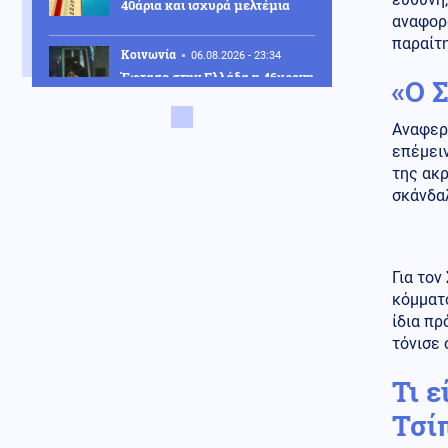
40άρια και ισχυρά μελτέμια
αναφορά
παραίτη
Κοινωνία
06.08.2026 - 23:34
Έφτασε στην Ελλάδα η 46χρονη
«Ο 
που κατηγορείται για
συμμετοχή στην τραγωδία της
Αναφερό
Marfin – Κρατείται στη ΓΑΔΑ
επέμει
ΗΠΑ
06.08.2026 - 23:26
της ακρ
ΗΠΑ: Στήριξη στην Ισπανία για
σκάνδα
Θέουτα και Μελίγια, επίθεση
στον Σάντσεθ για το
μεταναστευτικό
Για τον
Μέση Ανατολή
06.08.2026 - 23:17
κόμματο
Ισραήλ: «Φρένο» στην
ίδια πρ
αποχώρηση από νέες περιοχές
του νότιου Λιβάνου έως ότου
τόνισε 
εφαρμοστεί η συμφωνία
Τι 
Κόσμος
06.08.2026 - 23:14
Τσί
Επιβεβαιώνεται η ανοδική τάση
της AfD στη Γερμανία: Στο 28%