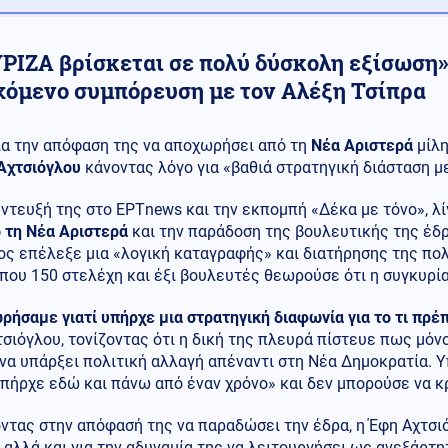
ΡΙΖΑ βρίσκεται σε πολύ δύσκολη εξίσωση» -
χόμενο συμπόρευση με τον Αλέξη Τσίπρα
ια την απόφαση της να αποχωρήσει από τη
Νέα Αριστερά
μίλη
Αχτσιόγλου
κάνοντας λόγο για «βαθιά στρατηγική διάσταση μ
ντευξή της στο ΕΡΤnews και την εκπομπή «Δέκα με τόνο», λ
ό τη Νέα Αριστερά
και την παράδοση της βουλευτικής της έδρ
ς επέλεξε μια «λογική καταγραφής» και διατήρησης της πολι
που 150 στελέχη και έξι βουλευτές θεωρούσε ότι η συγκυρί
ήσαμε γιατί υπήρχε μια στρατηγική διαφωνία για το τι πρέπ
σιόγλου, τονίζοντας ότι η δική της πλευρά πίστευε πως μό
να υπάρξει πολιτική αλλαγή απέναντι στη Νέα Δημοκρατία. Υ
πήρχε εδώ και πάνω από έναν χρόνο» και δεν μπορούσε να κ
ντας στην απόφασή της να παραδώσει την έδρα, η Έφη Αχτσιό
 αλλά και για την αδυναμία της να λειτουργήσει ως ανεξάρτ