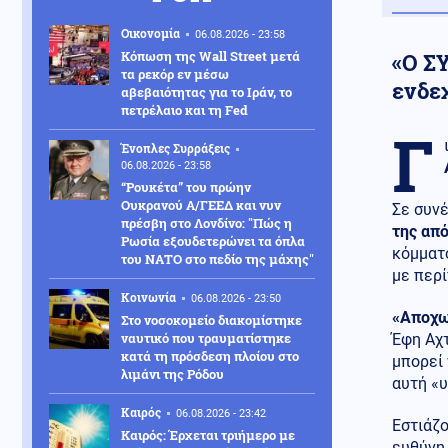
Οικονομία
06.08.2026 - 23:58
Κόπωση της Wall Street μετά
«Ο ΣΥ
τα ρεκόρ εν μέσω
ενδε
αβεβαιότητας για το Ιράν, το
πετρέλαιο και τη Fed
Γ
Ένοπλες Συρράξεις
06.08.2026 - 23:58
“Ρουκέτα” του πρώην
Ουκρανού Α/ΓΕΕΔ και νυν
Σε συνέ
πρέσβη στο Λονδίνο: "Πώς η
της απ
Ρωσία εξουδετερώνει τα όπλα
κόμματο
του ΝΑΤΟ στο πεδίο της μάχης"
με περί
Κοινωνία
06.08.2026 - 23:50
«Αποχωρ
Στο νοσοκομείο διακομίστηκε
ναυτικό που τραυματίστηκε
Έφη Αχτ
κατά τη πρόσδεση πλοίου στο
μπορεί 
λιμάνι της Ρόδου
αυτή «υ
Καιρός
06.08.2026 - 23:42
Εστιάζο
Καιρός: Έρχεται τριήμερο με
ευθύνη,