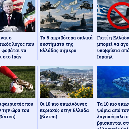
Τα 5 ακριβότερα οπλικά
Γιατί η Ελλάδ
ίναι ο
συστήματα της
μπορεί να αγο
ικός λόγος που
Ελλάδας σήμερα
υποβρύχια από
 φοβάται να
Ισραήλ
ι στο Ιράν
Οι 10 πιο επικίνδυνες
Τα 10 πιο επι
σφαιριστές που
περιοχές στην Ελλάδα
ψάρια από τον
 την ώρα του
(βίντεο)
λαγοκέφαλο π
βίντεο)
βρίσκονται στ