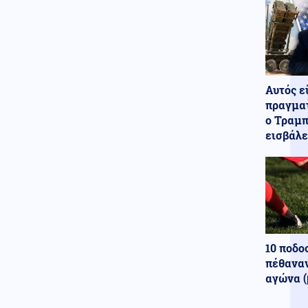
χασάπης τεμάχισε 55χρονο
εργαζόμενό του και τον έβαλε
σε βαρέλι με τσιμέντο επειδή
νόμιζε ότι τον έκλεβε
Κόσμος
06.08.2026 - 22:55
Μετά τη Θέουτα, πολιτικοί στην
Αυτός ε
Ισπανία ζητούν να γίνει το
πραγματ
Μουντιάλ του 2030 χωρίς το
ο Τραμπ
Μαρόκο
εισβάλε
Μέση Ανατολή
06.08.2026 - 22:54
Εκρήξεις στο νησί Κεσμ και
συναγερμός στον Περσικό
Κόλπο – Στο «υψηλό» ο
κίνδυνος για τα λιμάνια και τη
ναυτιλία
Κόσμος
06.08.2026 - 22:53
10 ποδο
Εξιτήριο από κέντρο
πέθαναν
αποκατάστασης πήρε ο Μιτς
αγώνα (
ΜακΚόνελ, άγνωστο πότε θα
επιστρέψει στη Γερουσία