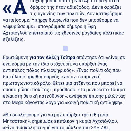
«Α
ποχωρήσαμε από τη Νέα Αριστερά γιατί ο
δρόμος της ήταν αδιέξοδος. Δεν εκφράζει
τις αγωνίες των πολιτών. Δεν καταφέραμε
να πείσουμε. Υπήρχε διαφωνία που δεν μπορέσαμε να
γεφυρώσουμε», υπογράμμισε σήμερα η Έφη
Αχτσιόγλου έπειτα από τις χθεσινές ραγδαίες πολιτικές
εξελίξεις.
Ερωτώμενη
για τον Αλέξη Τσίπρα
απάντησε ότι «είναι σε
ένα κόμμα με την ίδια στόχευση, να υπάρξει ένας
αντίπαλος πόλος πλειοψηφικός». «Ένας πολιτικός που
διετέλεσε πρωθυπουργός έχει αντικειμενικά
πρωταγωνιστικό ρόλο, θέτει μια ατζέντα που μπορεί να
συσπειρώσει πολίτες», πρόσθεσε. «Το μανιφέστο Τσίπρα
είναι στη θετική κατεύθυνση», ανέφερε επίσης μιλώντας
στο Mega κάνοντας λόγο για «κοινή πολιτική αντίληψη».
«Θα δουλέψουμε για να μην υπάρξει τρίτη θητεία
Μητσοτάκη», σημείωσε επιπλέον η κυρία Αχτσιόγλου.
«Είναι δύσκολη στιγμή για το μέλλον του ΣΥΡΙΖΑ»,