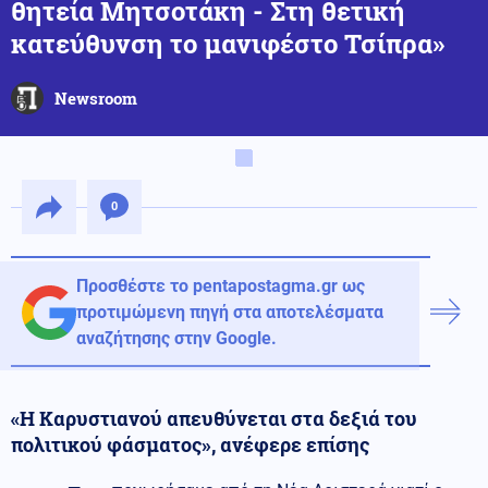
θητεία Μητσοτάκη - Στη θετική
κατεύθυνση το μανιφέστο Τσίπρα»
Newsroom
0
Προσθέστε το pentapostagma.gr ως
προτιμώμενη πηγή στα αποτελέσματα
αναζήτησης στην Google.
«Η Καρυστιανού απευθύνεται στα δεξιά του
πολιτικού φάσματος», ανέφερε επίσης