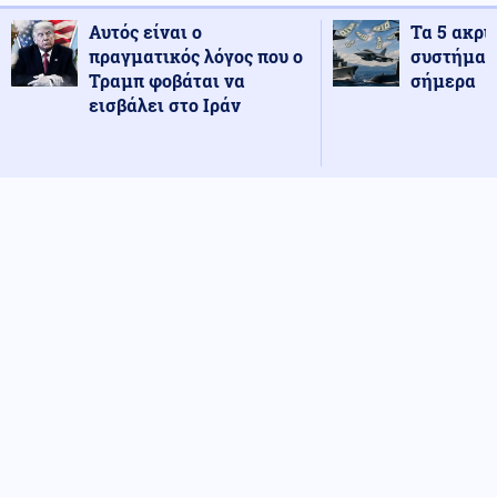
Αυτός είναι ο
Τα 5 ακρι
πραγματικός λόγος που ο
συστήματ
Τραμπ φοβάται να
σήμερα
εισβάλει στο Ιράν