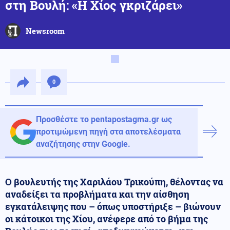
στη Βουλή: «Η Χίος γκριζάρει»
Newsroom
0
Προσθέστε το pentapostagma.gr ως
προτιμώμενη πηγή στα αποτελέσματα
αναζήτησης στην Google.
Ο βουλευτής της Χαριλάου Τρικούπη, θέλοντας να
αναδείξει τα προβλήματα και την αίσθηση
εγκατάλειψης που – όπως υποστήριξε – βιώνουν
οι κάτοικοι της Χίου, ανέφερε από το βήμα της