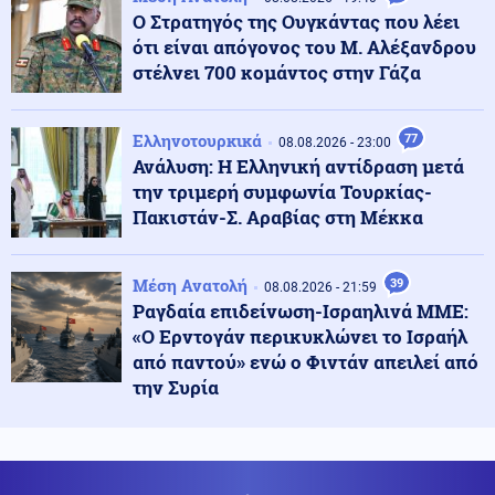
Ο Στρατηγός της Ουγκάντας που λέει
ότι είναι απόγονος του Μ. Αλέξανδρου
Υγεία
09.08.2026 - 17:01
στέλνει 700 κομάντος στην Γάζα
Κολύμπι μετά το φαγητό: Αλήθεια ή μύθος ο κίνδυνος
πνιγμού;
Ελληνοτουρκικά
77
08.08.2026 - 23:00
Ανάλυση: Η Ελληνική αντίδραση μετά
09.08.2026 - 17:00
ΒΟΜΒΑ ΑΠΟ ΖΕΜΕΝΙΔΗ! «Οι ΗΠΑ δεν θα δώσουν τα F-
την τριμερή συμφωνία Τουρκίας-
35 στην Τουρκία λόγω της Κίνας»
Πακιστάν-Σ. Αραβίας στη Μέκκα
Κόσμος
Μέση Ανατολή
39
09.08.2026 - 16:48
08.08.2026 - 21:59
Ιταλία: Αρχαίο ρωμαϊκό ναυάγιο ανακαλύφθηκε
Ραγδαία επιδείνωση-Ισραηλινά ΜΜΕ:
ανοιχτά των ακτών της Σικελίας (βίντεο)
«Ο Ερντογάν περικυκλώνει το Ισραήλ
από παντού» ενώ ο Φιντάν απειλεί από
την Συρία
Κόσμος
09.08.2026 - 16:33
Μυστήριο στο Ιράν: Αχρονολόγητο βίντεο φέρεται να
δείχνει τον Χαμενεΐ ζωντανό