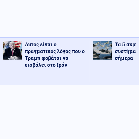
Αυτός είναι ο
Τα 5 ακρι
πραγματικός λόγος που ο
συστήματ
Τραμπ φοβάται να
σήμερα
εισβάλει στο Ιράν