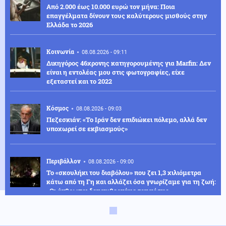
Από 2.000 έως 10.000 ευρώ τον μήνα: Ποια
επαγγέλματα δίνουν τους καλύτερους μισθούς στην
Ελλάδα το 2026
Κοινωνία
08.08.2026 - 09:11
Δικηγόρος 46χρονης κατηγορουμένης για Marfin: Δεν
είναι η εντολέας μου στις φωτογραφίες, είχε
εξεταστεί και το 2022
Κόσμος
08.08.2026 - 09:03
Πεζεσκιάν: «Το Ιράν δεν επιδιώκει πόλεμο, αλλά δεν
υποχωρεί σε εκβιασμούς»
Περιβάλλον
08.08.2026 - 09:00
Το «σκουλήκι του διαβόλου» που ζει 1,3 χιλιόμετρα
κάτω από τη Γη και αλλάζει όσα γνωρίζαμε για τη ζωή:
«Οι άνθρωποι δεν κυβερνάμε τον κόσμο»
Κόσμος
08.08.2026 - 08:59