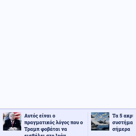
Αυτός είναι ο
Τα 5 ακρι
πραγματικός λόγος που ο
συστήματ
Τραμπ φοβάται να
σήμερα
εισβάλει στο Ιράν