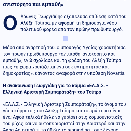
ανιστόρητο και εμπαθή»
Ο
Άδωνις Γεωργιάδης εξαπέλυσε επίθεση κατά του
Αλέξη Τσίπρα, με αφορμή τη δημιουργία νέου
πολιτικού φορέα από τον πρώην πρωθυπουργό.
Μέσα από ανάρτησή του, ο υπουργός Υγείας χαρακτήρισε
τον πρώην πρωθυπουργό «αντιπαθή, ανιστόρητο και
εμπαθή», ενώ σχολίασε και τη φράση του Αλέξη Τσίπρα
πως «η χώρα χρειάζεται ένα σοκ εντιμότητας και
δημοκρατίας», κάνοντας αναφορά στην υπόθεση Novartis.
Η ανακοίνωση Γεωργιάδη για το κόμμα «ΕΛ.Α.Σ. -
Ελληνική Αριστερή Συμπαράταξη» του Τσίπρα
«ΕΛ.Α.Σ. - Ελληνική Αριστερή Συμπαράταξη», το όνομα του
νέου κόμματος του Αλέξη Τσίπρα και το ερώτημα είναι
ένα: Αφού τελικά ήθελε να γυρίσει στις κομμουνιστικές
του ρίζες και να αυτοπεριοριστεί στην Αριστερά και στην
Άκρα Αριστερά τί το ήθελε το rebranding, τους ξένους