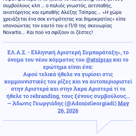
συμβούλους κλπ … ο παλιός γνωστός, αντιπαθής,
ανιστόρητος και εμπαθής Αλέξης Τσίπρας…. «Η χώρα
χρειάζεται ένα σοκ εντιμότητας και δημοκρατίας» είπε
υπονοώντας τον εαυτό του ο Π/Θ της σκευωρίας
Novartis…. Και πού να σφίξουν οι ζέστες!
ΕΛ.Α.Σ. - Ελληνική Αριστερή Συμπαράταξη», το
όνομα του νέου κόμματος του
@atsipras
και το
ερώτημα είναι ένα:
Αφού τελικά ήθελε να γυρίσει στις
κομμουνιστικές του ρίζες και να αυτοπεριοριστεί
στην Αριστερά και στην Άκρα Αριστερά τί το
ήθελε το rebranding, τους ξένους συμβούλους…
— Άδωνις Γεωργιάδης (@AdonisGeorgiadi)
May
26, 2026