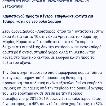
απαντά ότι είναι «πολύ πιθανό/αρκετά πιθανό» να
μετακινηθεί.
Καρυστιανού προς το Κέντρο, επιφυλακτικότητα για
Τσίπρα, «όχι» σε νέο ρόλο Σαμαρά
Στον άξονα Δεξιάς - Αριστεράς, όπου το 1 αντιστοιχεί στην
άκρα Δεξιά και το 10 στην άκρα Αριστερά, το κόμμα της
Μαρίας Καρυστιανού τοποθετείται στο 4. Το εύρημα
δείχνει ότι οι πολίτες δεν την εντάσσουν σε έναν καθαρά
αριστερό ή αντισυστημικό χώρο, αλλά τη βλέπουν πιο
κοντά στο πολιτικό κέντρο, με ελαφρά κλίση προς τα
δεξιά του άξονα.
Την ίδια στιγμή, παρότι το υπό διαμόρφωση κόμμα Τσίπρα
καταγράφει σημαντική δημοσκοπική δυναμική, η
προσωπική του πολιτική εικόνα εξακολουθεί να κουβαλά
ισχυρές επιφυλάξεις από την περίοδο της διακυβέρνησής
του. Στο ερώτημα αν, σε σχέση με την περίοδο
διακυβέρνησης 2015-2019, εμφανίζεται καλύτερος, ίδιος
ή χειρότερος, το 45% απαντά ότι είναι χειρότερος, το 32%