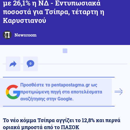
με 26,1% η ΝΔ - Εντυπωσιακά
ποσοστά για Τσίπρα, τέταρτη η
Καρυστιανού
Newsroom
0
Προσθέστε το pentapostagma.gr ως
προτιμώμενη πηγή στα αποτελέσματα
αναζήτησης στην Google.
Το νέο κόμμα Τσίπρα αγγίζει το 12,8% και περνά
οριακά μπροστά από το ΠΑΣΟΚ