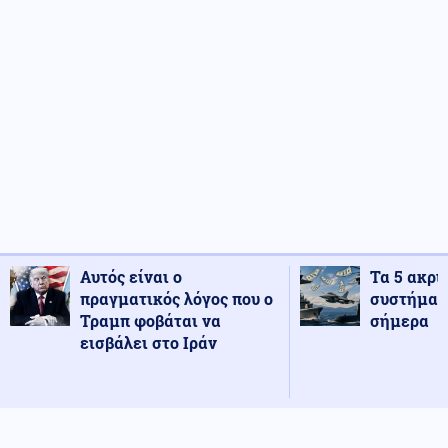
Αυτός είναι ο
Τα 5 ακρι
πραγματικός λόγος που ο
συστήματ
Τραμπ φοβάται να
σήμερα
εισβάλει στο Ιράν