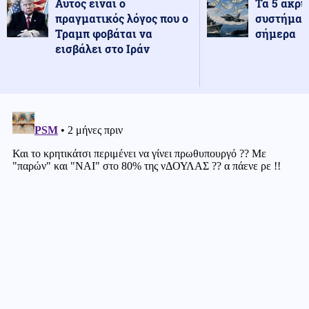
Αυτός είναι ο
Τα 5 ακρι
πραγματικός λόγος που ο
συστήματ
Τραμπ φοβάται να
σήμερα
εισβάλει στο Ιράν