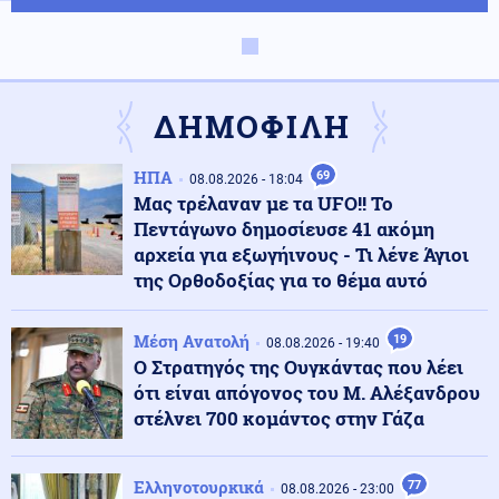
Κοινωνία
09.08.2026 - 11:52
Χαλκιδική: Οριοθετήθηκε άμεσα πυρκαγιά στα
Πυργαδίκια
ΔΗΜΟΦΙΛΗ
Κοινωνία
09.08.2026 - 11:45
ΗΠΑ
69
08.08.2026 - 18:04
Συναγερμός στην Έδεσσα για την εξαφάνιση 31χρονου
Μας τρέλαναν με τα UFO!! Το
Πεντάγωνο δημοσίευσε 41 ακόμη
αρχεία για εξωγήινους - Τι λένε Άγιοι
της Ορθοδοξίας για το θέμα αυτό
Κόσμος
09.08.2026 - 11:38
Σαουδική Αραβία: Οι Χούθι ανέλαβαν την ευθύνη για
επίθεση σε διυλιστήριο της Aramco
Μέση Ανατολή
19
08.08.2026 - 19:40
Ο Στρατηγός της Ουγκάντας που λέει
ότι είναι απόγονος του Μ. Αλέξανδρου
Κοινωνία
09.08.2026 - 11:37
στέλνει 700 κομάντος στην Γάζα
Στον εισαγγελέα ο ιδιοκτήτης του beach bar για τον
θάνατο του 4χρονου στην Πάρο
Ελληνοτουρκικά
77
08.08.2026 - 23:00