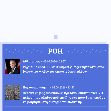
ΡΟΗ
Αθλητισμός
05.08.2026 - 23:57
Ρήγμα Καναδά–FIFA: Ο Κάρνεϊ γυρίζει την πλάτη στον
Ινφαντίνο – «Δεν τον εμπιστεύομαι πλέον»
Παγκοσμιοποίηση
05.08.2026 - 23:57
Θέλουν να μας αφανίσουν! Βρετανοί επιστήμονες: «Η
μείωση του πληθυσμού της Γης στο μισό θα μπορούσε
να βοηθήσει στη σωτηρία του πλανήτη»