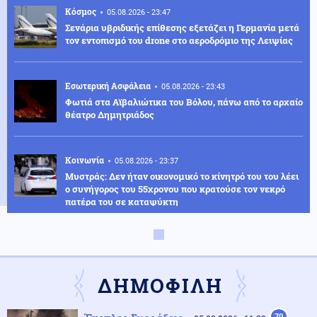
Κόσμος
05.08.2026 - 23:47
Σενάρια υβριδικής επίθεσης εξετάζει η Γερμανία μετά
τον εντοπισμό του drone στο αεροδρόμιο της Λειψίας
Εσωτερική Ασφάλεια
05.08.2026 - 23:43
Φωτιά στα Αϊβαλιώτικα του Βόλου, πάνω από το αρχαίο
θέατρο Δημητριάδος
Κοινωνία
05.08.2026 - 23:37
Μυστράς: Δεν ήταν οικονομικό το κίνητρό του του λέει
ο συνήγορος του 55χρονου που κρατούσε τον νεκρό
πατέρα του σε καταψύκτη
Οικονομία
05.08.2026 - 23:35
Wall Street: Νέο ρεκόρ για τον Dow Jones που
κατέγραψε άνοδο 0,49%, υπό πίεση ο τεχνολογικός
ΔΗΜΟΦΙΛΗ
κλάδος
70