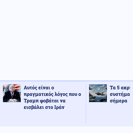
Αυτός είναι ο
Τα 5 ακρι
πραγματικός λόγος που ο
συστήματ
Τραμπ φοβάται να
σήμερα
εισβάλει στο Ιράν