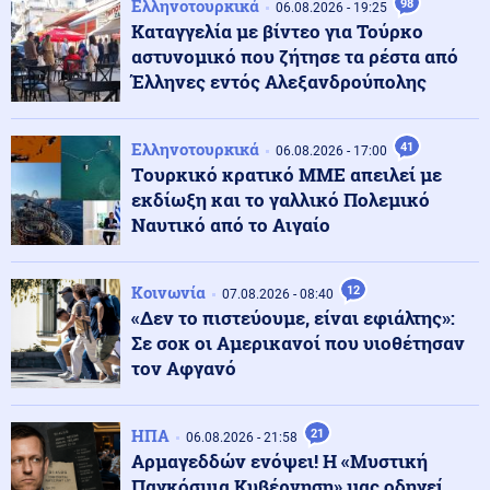
Ελληνοτουρκικά
98
Εσωτερική Ασφάλεια
06.08.2026 - 19:25
08.08.2026 - 11:47
Καταγγελία με βίντεο για Τούρκο
Συνεδρίασε η Επιτροπή Εκτίμησης Κινδύνου:
Επικίνδυνο «κοκτέιλ» οι ισχυροί άνεμοι και οι υψηλές
αστυνομικό που ζήτησε τα ρέστα από
θερμοκρασίες
Έλληνες εντός Αλεξανδρούπολης
Ρωσία
08.08.2026 - 11:40
Ελληνοτουρκικά
41
06.08.2026 - 17:00
Στις φλόγες διυλιστήριο πετρελαίου στο Κρασνοντάρ
Tουρκικό κρατικό ΜΜΕ απειλεί με
της Ρωσίας μετά από ουκρανική επίθεση με drones
εκδίωξη και το γαλλικό Πολεμικό
Ναυτικό από το Αιγαίο
Εσωτερική Ασφάλεια
08.08.2026 - 11:19
Η επόμενη ημέρα μετά τις πυρκαγιές στη Δυτική
Αττική: Τα έργα Antinero και ο αγώνας δρόμου πριν
Κοινωνία
12
07.08.2026 - 08:40
από τις βροχές
«Δεν το πιστεύουμε, είναι εφιάλτης»:
Σε σοκ οι Αμερικανοί που υιοθέτησαν
τον Αφγανό
Κοινωνία
08.08.2026 - 11:13
Συμπληρώθηκαν 22 χρόνια από τον θάνατο του
Δημήτρη Παπαμιχαήλ: Η ανάρτηση της Φίνος Φιλμ για
το «γοητευτικό λεβεντόπαιδο του ελληνικού σινεμά»
ΗΠΑ
21
06.08.2026 - 21:58
Αρμαγεδδών ενόψει! Η «Μυστική
Παγκόσμια Κυβέρνηση» μας οδηγεί
Περιβάλλον