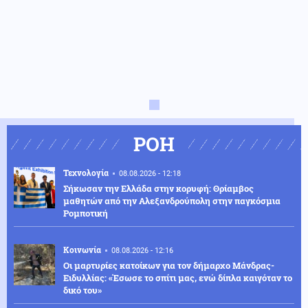
ΡΟΗ
Τεχνολογία
08.08.2026 - 12:18
Σήκωσαν την Ελλάδα στην κορυφή: Θρίαμβος
μαθητών από την Αλεξανδρούπολη στην παγκόσμια
Ρομποτική
Κοινωνία
08.08.2026 - 12:16
Οι μαρτυρίες κατοίκων για τον δήμαρχο Μάνδρας-
Ειδυλλίας: «Έσωσε το σπίτι μας, ενώ δίπλα καιγόταν το
δικό του»