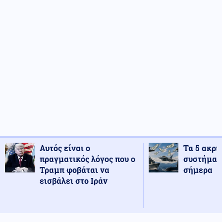
Αυτός είναι ο
Τα 5 ακρι
πραγματικός λόγος που ο
συστήματ
Τραμπ φοβάται να
σήμερα
εισβάλει στο Ιράν