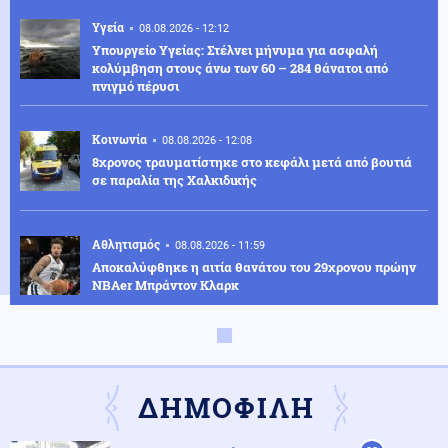
Υγεία
08.08.2026 - 12:12
Υπουργείο Υγείας: Στέλνει μήνυμα για ασφαλή
κολύμβηση στους άνω των 60 – 284 θάνατοι από
πνιγμό πέρυσι
Κοινωνία
08.08.2026 - 12:08
8χρονος τραυματίστηκε στο κεφάλι μετά από βουτιά
σε παραλία της Χαλκιδικής
Αθλητισμός
08.08.2026 - 11:59
Αποκαλύφθηκε η αιτία θανάτου του 29χρονου πρώην
NBAer Μπράντον Κλαρκ
Κοινωνία
08.08.2026 - 11:52
Ανατροπή με τον «παιδόφιλο» στην Κρήτη: Η επίσημη
διάψευση της ΕΛ.ΑΣ. (upd)
ΔΗΜΟΦΙΛΗ