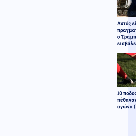
Κόσμος
07.08.2026 - 09:04
Μόλις 33 πλοία πέρασαν από το
Στενό του Ορμούζ σε τέσσερις
ημέρες
Αυτός ε
πραγματ
Κοινωνία
07.08.2026 - 08:51
ο Τραμπ
Υπόθεση Μυστρά: Στον
εισβάλε
ανακριτή ο 55χρονος – Τι
φέρεται να είπε στους
αστυνομικούς (βίντεο)
Κοινωνία
07.08.2026 - 08:50
Δαμιανός για GSI: «Σιγουριά
από Meridiam, αλλά να
περιμένουμε την έκθεση
ΕΤΕπ»
10 ποδο
πέθαναν
αγώνα (