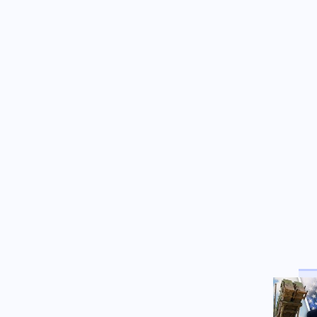
κτήριο στο Μοσχάτο –
Ολοκληρωτική η καταστροφή
(βίντεο)
Κόσμος
07.08.2026 - 09:38
Politico: Ανταρσία στη Γερμανία
– Κινδυνεύει με καρατόμηση ο
Μερτς
Κοινωνία
07.08.2026 - 09:34
Γουδί: 53χρονη έπεσε από τον
5ο όροφο πολυκατοικίας
Κοινωνία
07.08.2026 - 09:22
Τραγωδία στις Σέρρες: Δύο
νεκροί σε τροχαίο στην
Παλαιοκώμη
Οικονομία
07.08.2026 - 09:15
Γονικές παροχές: Οι κινήσεις
χρημάτων που κρύβουν
φορολογικές παγίδες