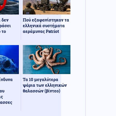
α δεν
Πού εξαφανίστηκαν τα
ράσει
ελληνικά συστήματα
 το
αεράμυνας Patriot
κίνδυνα
Τα 10 μεγαλύτερα
ψάρια των ελληνικών
ου
θαλασσών (βίντεο)
ις
λασσες