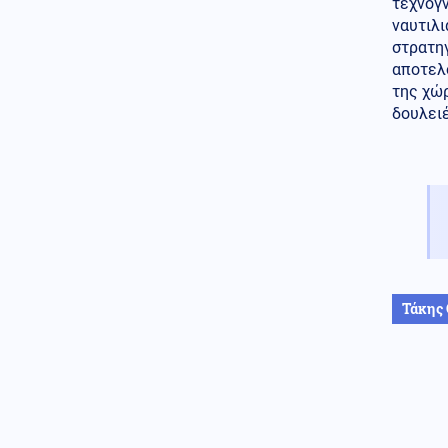
τεχνογν
Κόσμος
07.08.2026 - 10:10
ναυτιλι
Κινεζικές μυστικές υπηρεσίες
στρατηγ
«δείχνουν» τη Μοσάντ για την
αποτελο
υβριδική εισβολή στη Θέουτα
της χώρ
Κόσμος
δουλειέ
07.08.2026 - 10:07
Υεμένη: 58 στρατιωτικοί νεκροί
σε επιθέσεις των Χούθι
(βίντεο)
ΗΠΑ
07.08.2026 - 09:54
ΗΠΑ: Ένας νεκρός από τις
πυρκαγιές στην Καλιφόρνια
Κόσμος
07.08.2026 - 09:50
Τάκης
Επίδειξη ισχύος από το Ισραήλ
στη σκιά της σύγκρουσης με
την Τουρκία: Ασκήσεις-μαμούθ
των IDF στη Μεσόγειο
Κοινωνία
07.08.2026 - 09:44
Φωτιά σε εγκαταλελειμμένο