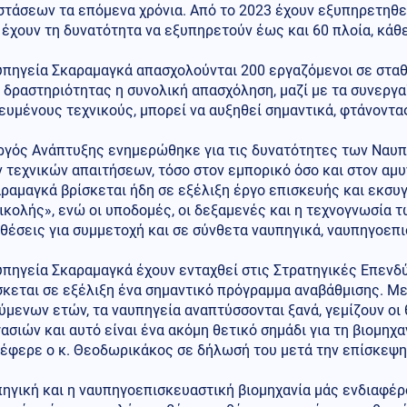
τάσεων τα επόμενα χρόνια. Από το 2023 έχουν εξυπηρετηθεί
έχουν τη δυνατότητα να εξυπηρετούν έως και 60 πλοία, κάθε
υπηγεία Σκαραμαγκά απασχολούνται 200 εργαζόμενοι σε σταθ
δραστηριότητας η συνολική απασχόληση, μαζί με τα συνεργα
ευμένους τεχνικούς, μπορεί να αυξηθεί σημαντικά, φτάνοντας
ργός Ανάπτυξης ενημερώθηκε για τις δυνατότητες των Ναυπ
τεχνικών απαιτήσεων, τόσο στον εμπορικό όσο και στον αμυ
ραμαγκά βρίσκεται ήδη σε εξέλιξη έργο επισκευής και εκσυ
κολής», ενώ οι υποδομές, οι δεξαμενές και η τεχνογνωσία
έσεις για συμμετοχή και σε σύνθετα ναυπηγικά, ναυπηγοεπι
υπηγεία Σκαραμαγκά έχουν ενταχθεί στις Στρατηγικές Επενδ
σκεται σε εξέλιξη ένα σημαντικό πρόγραμμα αναβάθμισης. Με
μενων ετών, τα ναυπηγεία αναπτύσσονται ξανά, γεμίζουν οι
ασιών και αυτό είναι ένα ακόμη θετικό σημάδι για τη βιομη
νέφερε ο κ. Θεοδωρικάκος σε δήλωσή του μετά την επίσκεψη
ηγική και η ναυπηγοεπισκευαστική βιομηχανία μάς ενδιαφέρ