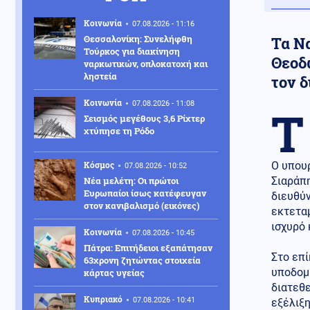
Κοινωνία
07.08.2026 - 11:16
Θεσσαλονίκη: Συνελήφθη
Τα Ν
Τούρκος για διακίνηση
Θεοδ
ναρκωτικών, οπλοκατοχή και
ληστεία
τον 
Κοινωνία
07.08.2026 - 11:08
Τ
Σεισμός μεγέθους 3,6 Ρίχτερ
χτύπησε τη Ρόδο
Κόσμος
Ο υπου
07.08.2026 - 10:52
Νέα μελέτη: Οι πρώτοι
Σιαράπ
Ευρωπαίοι ίσως κατέφευγαν
διευθύν
στον κανιβαλισμό (εικόνες)
εκτεταμ
ισχυρό 
Κοινωνία
07.08.2026 - 10:45
Πάτρα: Επιτήδειοι εξαπάτησαν
Στο επί
63χρονη ζητώντας στοιχεία
υποδομ
κάρτας υγείας
διατεθε
Κυπριακό
07.08.2026 - 10:41
εξέλιξ