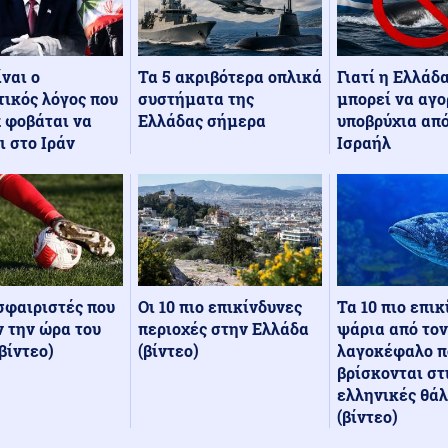
Τα 5 ακριβότερα οπλικά
Γιατί η Ελλάδ
ίναι ο
συστήματα της
μπορεί να αγο
ικός λόγος που
Ελλάδας σήμερα
υποβρύχια από
 φοβάται να
Ισραήλ
ι στο Ιράν
Οι 10 πιο επικίνδυνες
Τα 10 πιο επι
σφαιριστές που
περιοχές στην Ελλάδα
ψάρια από τον
 την ώρα του
(βίντεο)
λαγοκέφαλο π
βίντεο)
βρίσκονται στ
ελληνικές θά
(βίντεο)