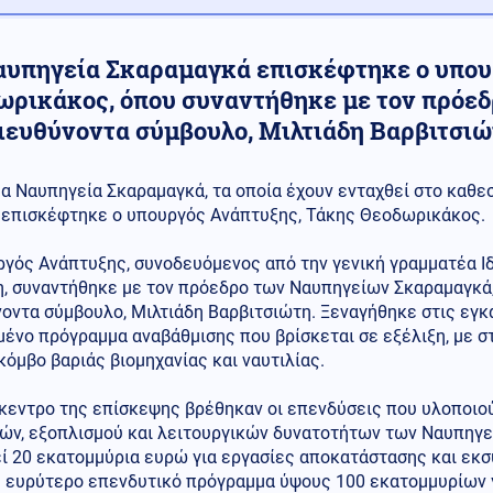
αυπηγεία Σκαραμαγκά επισκέφτηκε ο υπου
ωρικάκος, όπου συναντήθηκε με τον πρόεδ
διευθύνοντα σύμβουλο, Μιλτιάδη Βαρβιτσι
α Ναυπηγεία Σκαραμαγκά, τα οποία έχουν ενταχθεί στο καθ
επισκέφτηκε ο υπουργός Ανάπτυξης, Τάκης Θεοδωρικάκος.
ργός Ανάπτυξης, συνοδευόμενος από την γενική γραμματέα Ι
η, συναντήθηκε με τον πρόεδρο των Ναυπηγείων Σκαραμαγκά,
οντα σύμβουλο, Μιλτιάδη Βαρβιτσιώτη. Ξεναγήθηκε στις εγκ
ένο πρόγραμμα αναβάθμισης που βρίσκεται σε εξέλιξη, με σ
κόμβο βαριάς βιομηχανίας και ναυτιλίας.
κεντρο της επίσκεψης βρέθηκαν οι επενδύσεις που υλοποιού
ών, εξοπλισμού και λειτουργικών δυνατοτήτων των Ναυπηγεί
ί 20 εκατομμύρια ευρώ για εργασίες αποκατάστασης και εκσ
η ευρύτερο επενδυτικό πρόγραμμα ύψους 100 εκατομμυρίων γ