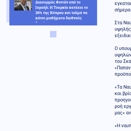
Διασυρμός Φιντάν από το
εγκατασ
Ισραήλ: Η Τουρκία κατέχει το
σήμερα 
36% της Κύπρου και τολμά να
κάνει μαθήματα διεθνούς
Στα Να
δικαίου
υψηλής 
Κόσμος
07.08.2026 - 10:36
εξειδικ
Ταϊλάνδη: Ο μαθητής σκότωσε
τους παππούδες του πριν
Ο υπου
ανοίξει πυρ στο σχολείο
υψηλών 
(βίντεο)
του Σκα
«Παπανι
Κοινωνία
07.08.2026 - 10:21
προϋποθ
Στην Ευελπίδων η 46χρονη που
κατηγορείται για τον εμπρησμό
στην Marfin
«Τα Να
και βρί
Πολιτική
07.08.2026 - 10:17
προηγού
Θεοδωρικάκος: «Συμβάλλουμε
ροή εργ
στην εθνική ασφάλεια της
μας» α
πατρίδας μας με νέο
αναπτυξιακό καθεστώς για την
Άμυνα»
«Η ναυπ