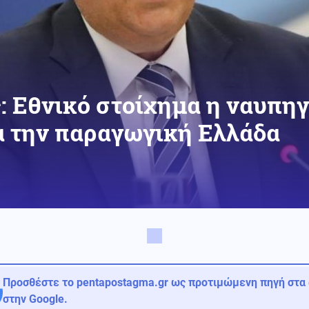
 Εθνικό στοίχημα η ναυπηγ
α την παραγωγική Ελλάδα
Προσθέστε το pentapostagma.gr ως προτιμώμενη πηγή στα
στην Google.